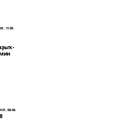
 , 11:05
аҙыҡ-
ьмин
Я , 06:46
8