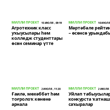
МИЛЛИ ПРОЕКТ
МИЛЛИ ПРОЕКТ
15 ИЮЛЯ , 09:19
10 ИЮЛЯ 
Агротехник класс
Мәртәбәле рейти
уҡыусылары һәм
– өсөнсө урындаб
колледж студенттары
өсөн семинар үтте
МИЛЛИ ПРОЕКТ
МИЛЛИ ПРОЕКТ
2 ИЮЛЯ , 11:20
2 ИЮЛЯ ,
Ғаилә, мөхәббәт һәм
Уйлап табыусыла
тоғролоҡ көнөнә
конкурста ҡатна
арнала
саҡыралар