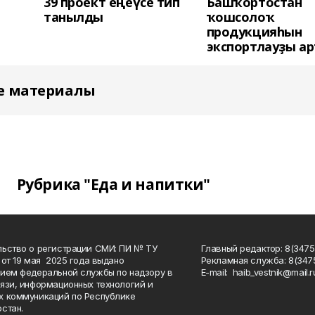
39 проект еңеүсе тип
Башҡортостан
танылды
ҡошсолоҡ
продукцияһын
экспортлауҙы а
е материалы
Рубрика "Еда и напитки"
ьство о регистрации СМИ: ПИ № ТУ
Главный редактор: 8(3475
 от 19 мая 2025 года выдано
Рекламная служба: 8(3475
ием федеральной службы по надзору в
Е-mаil: haib_vestnik@mail.r
язи, информационных технологий и
 коммуникаций по Республике
стан.