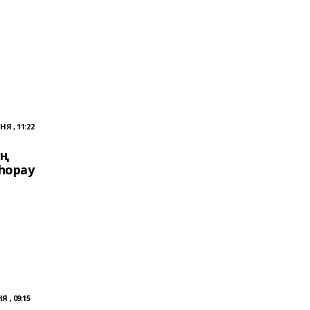
Я , 11:22
ың
һорау
 , 09:15