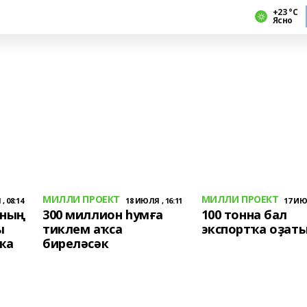
+23 °С
Ясно
МИЛЛИ ПРОЕКТ
МИЛЛИ ПРОЕКТ
, 08:14
18 ИЮЛЯ , 16:11
17 ИЮЛ
ының
300 миллион һумға
100 тонна бал
ы
тиклем аҡса
экспортҡа оҙат
ҡа
биреләсәк