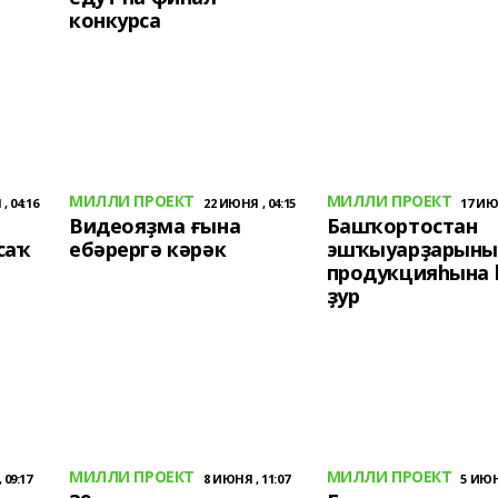
конкурса
МИЛЛИ ПРОЕКТ
МИЛЛИ ПРОЕКТ
, 04:16
22 ИЮНЯ , 04:15
17 ИЮН
Видеояҙма ғына
Башҡортостан
саҡ
ебәрергә кәрәк
эшҡыуарҙарын
продукцияһына 
ҙур
МИЛЛИ ПРОЕКТ
МИЛЛИ ПРОЕКТ
 09:17
8 ИЮНЯ , 11:07
5 ИЮНЯ