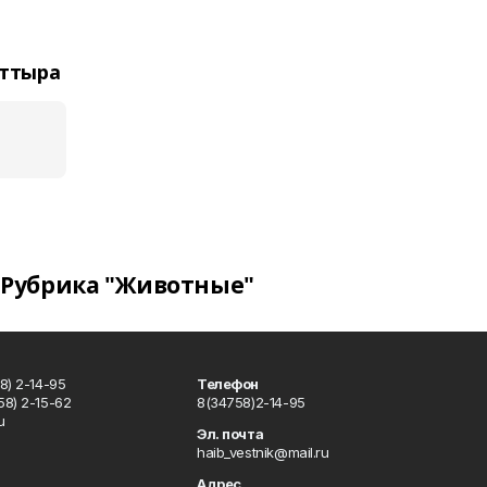
рттыра
Рубрика "Животные"
8) 2-14-95
Телефон
8) 2-15-62
8(34758)2-14-95
u
Эл. почта
haib_vestnik@mail.ru
Адрес