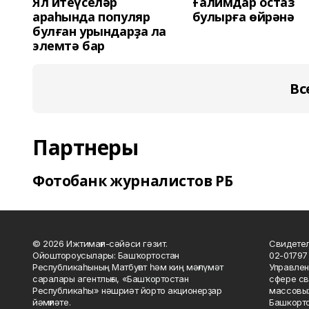
Ял итеүселәр
Ғалимдар остаз
араһында популяр
булырға өйрәнә
булған урындарҙа ла
элемтә бар
Вс
Партнеры
Фотобанк журналистов РБ
© 2026 Ижтимағи-сәйәси гәзит.
Свидетел
Ойоштороусылары: Башҡортостан
02-01797
Республикаһының Матбуғат һәм киң мәғлүмәт
Управлен
саралары агентлығы, «Башҡортостан
сфере св
Республикаһы» нәшриәт йорто акционерҙар
массовых
йәмғиәте.
Башкорто