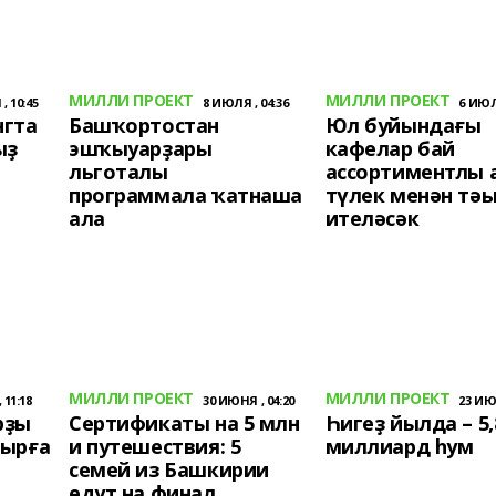
МИЛЛИ ПРОЕКТ
МИЛЛИ ПРОЕКТ
, 10:45
8 ИЮЛЯ , 04:36
6 ИЮЛЯ
нгта
Башҡортостан
Юл буйындағы
ыҙ
эшҡыуарҙары
кафелар бай
льготалы
ассортиментлы 
программала ҡатнаша
түлек менән тә
ала
ителәсәк
МИЛЛИ ПРОЕКТ
МИЛЛИ ПРОЕКТ
 11:18
30 ИЮНЯ , 04:20
23 ИЮН
рҙы
Сертификаты на 5 млн
Һигеҙ йылда – 5,
шырға
и путешествия: 5
миллиард һум
семей из Башкирии
едут на финал