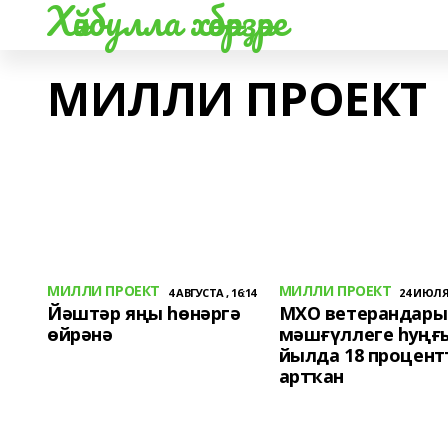
Хәйбулла хәбәрҙәре
МИЛЛИ ПРОЕКТ
МИЛЛИ ПРОЕКТ
МИЛЛИ ПРОЕКТ
4 АВГУСТА , 16:14
24 ИЮЛЯ 
Йәштәр яңы һөнәргә
МХО ветерандар
өйрәнә
мәшғүллеге һуңғ
йылда 18 процент
артҡан