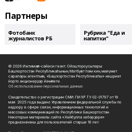
Партнеры
Фотобанк
Рубрика "Еда и
журналистов РБ
напитки"
© 2026 Ижтимағи-сәйәси гәзит. Ойоштороусылары:
Башҡортостан Республикаһының Матбуғат һәм киң мәғлүмәт
саралары агентлығы, «Башҡортостан Республикаһы» нәшриәт
йорто акционерҙар йәмғиәте.
Об использовании персональных данных
Свидетельство о регистрации СМИ: ПИ № ТУ 02-01797 от 19
мая 2025 года выдано Управлением федеральной службы по
надзору в сфере связи, информационных технологий и
массовых коммуникаций по Республике Башкортостан.
Некоторые материалы сайта «Хәйбулла хәбәрҙәре»
предназначены для пользователей старше 16 лет.