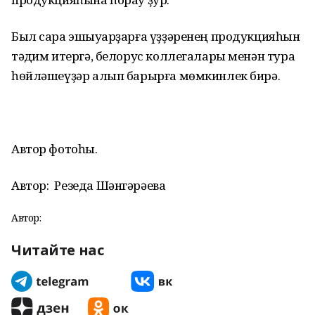
Был сара эшҡыуарҙарға үҙҙәренең продукцияһын
тәҡдим итергә, белорус коллегалары менән тура
һөйләшеүҙәр алып барырға мөмкинлек бирә.
Автор фотоһы.
Автор:
Резеда Шәнгәрәева
Автор:
Читайте нас