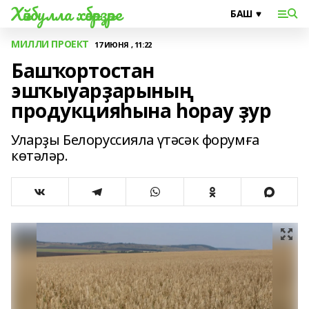
Хәйбулла хәбәрҙәре
МИЛЛИ ПРОЕКТ
17 ИЮНЯ , 11:22
Башҡортостан
эшҡыуарҙарының
продукцияһына һорау ҙур
Уларҙы Белоруссияла үтәсәк форумға
көтәләр.