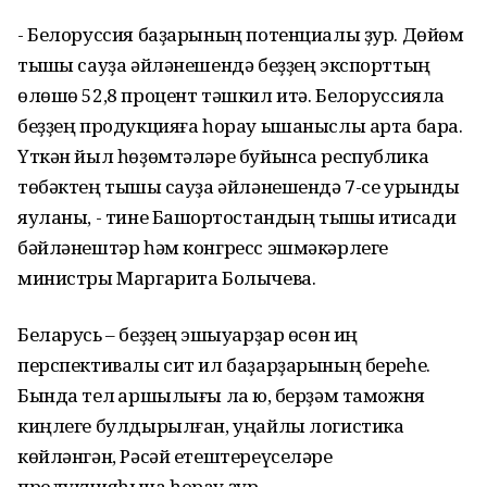
- Белоруссия баҙарының потенциалы ҙур. Дөйөм
тышҡы сауҙа әйләнешендә беҙҙең экспорттың
өлөшө 52,8 процент тәшкил итә. Белоруссияла
беҙҙең продукцияға һорау ышаныслы арта бара.
Үткән йыл һөҙөмтәләре буйынса республика
төбәктең тышҡы сауҙа әйләнешендә 7-се урынды
яуланы, - тине Башҡортостандың тышҡы иҡтисади
бәйләнештәр һәм конгресс эшмәкәрлеге
министры Маргарита Болычева.
Беларусь – беҙҙең эшҡыуарҙар өсөн иң
перспективалы сит ил баҙарҙарының береһе.
Бында тел ҡаршылығы ла юҡ, берҙәм таможня
киңлеге булдырылған, уңайлы логистика
көйләнгән, Рәсәй етештереүселәре
продукцияһына һорау ҙур.