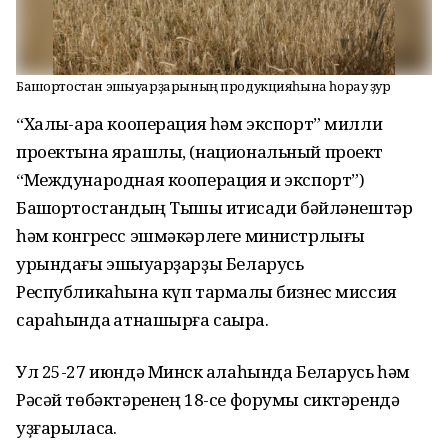
Башҡортостан эшҡыуарҙарының продукцияһына һорау ҙур
“Халыҡ-ара кооперация һәм экспорт” милли
проектына ярашлы, (национальный проект
“Международная кооперация и экспорт”)
Башҡортостандың Тышҡы иҡтисади бәйләнештәр
һәм конгресс эшмәкәрлеге министрлығы
урындағы эшҡыуарҙарҙы Беларусь
Республикаһына күп тармаҡлы бизнес миссия
сараһында ҡатнашырға саҡыра.
Ул 25-27 июндә Минск ҡалаһында Беларусь һәм
Рәсәй төбәктәренең 18-се форумы сиктәрендә
уҙғарыласаҡ.