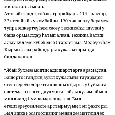
министрлығынан.
Атап әйткәндә, төбәк аграрийҙары 114 трактор,
37 иген йыйыу комбайны, 170-тән ашыу берәмек
тупраҡ эшкәртеү һәм сәсеү техникаһы, шулай уҡ
башҡа ҡорамалдар һатып алған. Техника һатып
алыу күләме күбеһенсә Стәрлетамаҡ, Мәләүез һәм
Ҡырмыҫҡалы райондары хужалыҡтарында
билдәләнгән.
“Ябай булмаған иҡтисади шарттарға ҡарамаҫтан,
Башҡортостандың ауыл хужалығы тауарҙары
етештереүселәре техниканы яңыртыу буйынса
системалы эште дауам итә - айлыҡ күләм айына
миллиард һум кимәлендә ҡала. Был
етештереүсәнлекте арттырыуҙың төп факторы.
Был эшкә Росагролизинг менән хеҙмәттәшлек