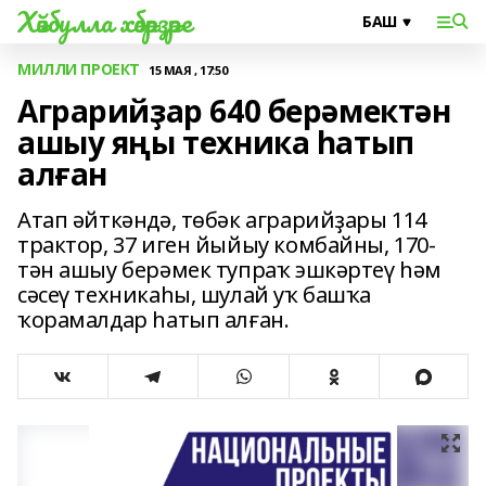
Хәйбулла хәбәрҙәре
МИЛЛИ ПРОЕКТ
15 МАЯ , 17:50
Аграрийҙар 640 берәмектән
ашыу яңы техника һатып
алған
Атап әйткәндә, төбәк аграрийҙары 114
трактор, 37 иген йыйыу комбайны, 170-
тән ашыу берәмек тупраҡ эшкәртеү һәм
сәсеү техникаһы, шулай уҡ башҡа
ҡорамалдар һатып алған.