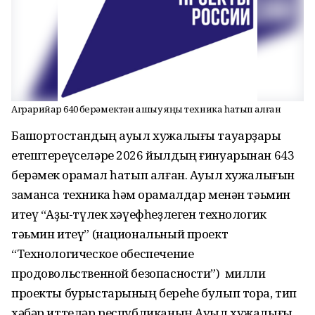
Аграрийҙар 640 берәмектән ашыу яңы техника һатып алған
Башҡортостандың ауыл хужалығы тауарҙары
етештереүселәре 2026 йылдың ғинуарынан 643
берәмек ҡорамал һатып алған. Ауыл хужалығын
заманса техника һәм ҡорамалдар менән тәьмин
итеү “Аҙыҡ-түлек хәүефһеҙлеген технологик
тәьмин итеү” (национальный проект
“Технологическое обеспечение
продовольственной безопасности”) милли
проекты бурыстарының береһе булып тора, тип
хәбәр иттеләр республиканың Ауыл хужалығы