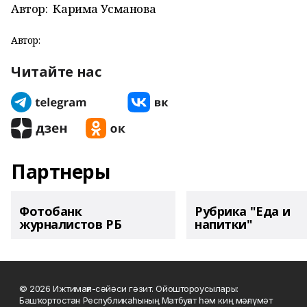
Автор:
Карима Усманова
Автор:
Читайте нас
Партнеры
Фотобанк
Рубрика "Еда и
журналистов РБ
напитки"
© 2026 Ижтимағи-сәйәси гәзит. Ойоштороусылары:
Башҡортостан Республикаһының Матбуғат һәм киң мәғлүмәт