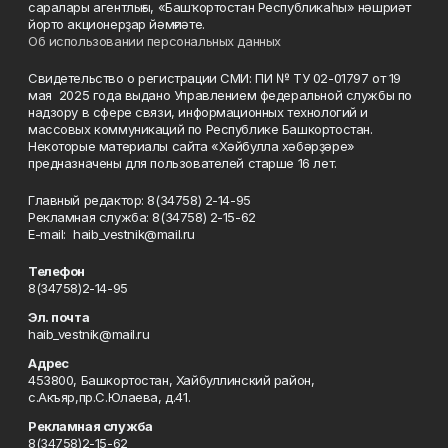
саралары агентлығы, «Башҡортостан Республикаһы» нәшриәт
йорто акционерҙар йәмғиәте.
Об использовании персональных данных
Свидетельство о регистрации СМИ: ПИ № ТУ 02-01797 от 19
мая 2025 года выдано Управлением федеральной службы по
надзору в сфере связи, информационных технологий и
массовых коммуникаций по Республике Башкортостан.
Некоторые материалы сайта «Хәйбулла хәбәрҙәре»
предназначены для пользователей старше 16 лет.
Главный редактор: 8(34758) 2-14-95
Рекламная служба: 8(34758) 2-15-62
Е-mаil: haib_vestnik@mail.ru
Телефон
8(34758)2-14-95
Эл. почта
haib_vestnik@mail.ru
Адрес
453800, Башкортостан, Хайбуллинский район,
с.Акъяр,пр.С.Юлаева, д.41.
Рекламная служба
8(34758)2-15-62