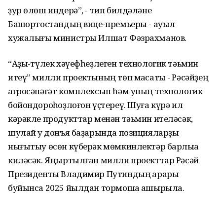
ҙур өлөш индерә”, - тип билдәләне
Башҡортостандың вице-премьеры - ауыл
хужалығы министры Илшат Фәзрахманов.
“Аҙыҡ-түлек хәүефһеҙлеген технологик тәьмин
итеү” милли проектының төп маҡсаты - Рәсәйҙең
агросәнәғәт комплексын һәм уның технологик
бойондороҡһоҙлоғон үҫтереү. Шуға күрә ил
кәрәкле продукттар менән тәьмин ителәсәк,
шулай уҡ донъя баҙарында позицияларҙы
нығытыу өсөн күберәк мөмкинлектәр барлыҡҡа
киләсәк. Яңыртылған милли проекттар Рәсәй
Президенты Владимир Путиндың ҡарары
буйынса 2025 йылдан тормошҡа ашырыла.