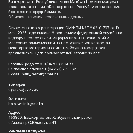
Башҡортостан Республикаһының Матбуғат һәм киң мәғлүмәт
саралары агентлығы, «Башҡортостан Республикаһы» нәшриәт
йорто акционерҙар йәмғиәте.
Об использовании персональных данных
Свидетельство о регистрации СМИ: ПИ № ТУ 02-01797 от 19
мая 2025 года выдано Управлением федеральной службы по
надзору в сфере связи, информационных технологий и
массовых коммуникаций по Республике Башкортостан.
Некоторые материалы сайта «Хәйбулла хәбәрҙәре»
предназначены для пользователей старше 16 лет.
Главный редактор: 8(34758) 2-14-95
Рекламная служба: 8(34758) 2-15-62
Е-mаil: haib_vestnik@mail.ru
Телефон
8(34758)2-14-95
Эл. почта
haib_vestnik@mail.ru
Адрес
453800, Башкортостан, Хайбуллинский район,
с.Акъяр,пр.С.Юлаева, д.41.
Рекламная служба