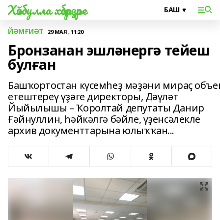
Хәйбулла хәбәрҙәре
ЙӘМҒИӘТ
29 МАЯ , 11:20
Бронзанан эшләнергә тейеш
булған
Башҡортостан күсемһеҙ мәҙәни мираҫ объе
етештереү үҙәге директоры, Дәүләт
Йыйылышы – Ҡоролтай депутаты Данир
Ғәйнуллин, һәйкәлгә бәйле, үҙенсәлекле
архив документтарына юлыҡҡан...