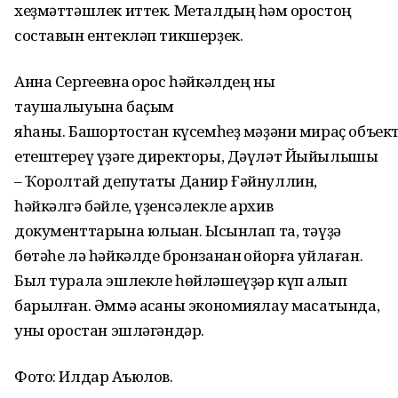
хеҙмәттәшлек иттек. Металдың һәм ҡоростоң
составын ентекләп тикшерҙек.
Анна Сергеевна ҡорос һәйкәлдең ныҡ
таушалыуына баҫым
яһаны. Башҡортостан күсемһеҙ мәҙәни мираҫ объек
етештереү үҙәге директоры, Дәүләт Йыйылышы
– Ҡоролтай депутаты Данир Ғәйнуллин,
һәйкәлгә бәйле, үҙенсәлекле архив
документтарына юлыҡҡан. Ысынлап та, тәүҙә
бөтәһе лә һәйкәлде бронзанан ҡойорға уйлаған.
Был турала эшлекле һөйләшеүҙәр күп алып
барылған. Әммә аҡсаны экономиялау маҡсатында,
уны ҡоростан эшләгәндәр.
Фото: Илдар Аҡъюлов.