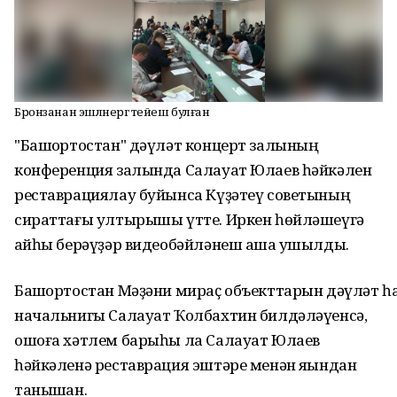
Бронзанан эшләнергә тейеш булған
"Башҡортостан" дәүләт концерт залының
конференция залында Салауат Юлаев һәйкәлен
реставрациялау буйынса Күҙәтеү советының
сираттағы ултырышы үтте. Иркен һөйләшеүгә
ҡайһы берәүҙәр видеобәйләнеш аша ҡушылды.
Башҡортостан Мәҙәни мираҫ объекттарын дәүләт һ
начальнигы Салауат Ҡолбахтин билдәләүенсә,
ошоға хәтлем барыһы ла Салауат Юлаев
һәйкәленә реставрация эштәре менән яҡындан
танышҡан.