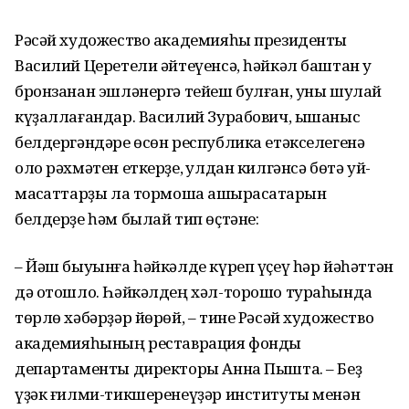
Рәсәй художество академияһы президенты
Василий Церетели әйтеүенсә, һәйкәл баштан уҡ
бронзанан эшләнергә тейеш булған, уны шулай
күҙаллағандар. Василий Зурабович, ышаныс
белдергәндәре өсөн республика етәкселегенә
оло рәхмәтен еткерҙе, ҡулдан килгәнсә бөтә уй-
маҡсаттарҙы ла тормошҡа ашырасаҡтарын
белдерҙе һәм былай тип өҫтәне:
– Йәш быуынға һәйкәлде күреп үҫеү һәр йәһәттән
дә отошло. Һәйкәлдең хәл-торошо тураһында
төрлө хәбәрҙәр йөрөй, – тине Рәсәй художество
академияһының реставрация фонды
департаменты директоры Анна Пышта. – Беҙ
үҙәк ғилми-тикшеренеүҙәр институты менән