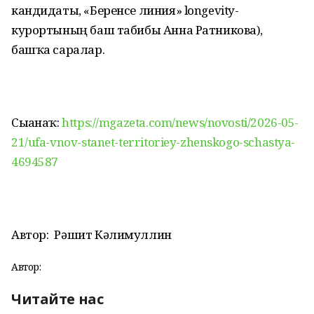
кандидаты, «Беренсе линия» longevity-
курортының баш табибы Анна Ратникова),
башҡа саралар.
Сығанаҡ:
https://mgazeta.com/news/novosti/2026-05-
21/ufa-vnov-stanet-territoriey-zhenskogo-schastya-
4694587
Автор:
Рәшит Кәлимуллин
Автор:
Читайте нас