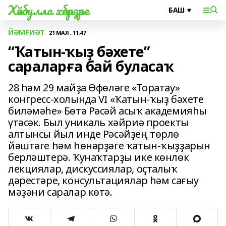
Хәйбулла хәбәрҙәре
ЙӘМҒИӘТ
21 МАЯ , 11:47
“Ҡатын-ҡыҙ бәхете”
сараларға бай буласаҡ
28 һәм 29 майҙа Өфөләге «Торатау»
конгресс-холында VI «Ҡатын-ҡыҙ бәхете
биләмәһе» Бөтә Рәсәй асыҡ академияһы
үтәсәк. Был уникаль хәйриә проекты
алтынсы йыл инде Рәсәйҙең төрлө
йәштәге һәм һөнәрҙәге ҡатын-ҡыҙҙарын
берләштерә. Ҡунаҡтарҙы ике көнлөк
лекциялар, дискуссиялар, оҫталыҡ
дәрестәре, консультациялар һәм сағыу
мәҙәни саралар көтә.