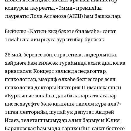
конкурсы лауреаты, «Эмми» премияһы
лауреаты Лола Астанова (АҠШ) һәм башҡалар.
Быйылғы «Ҡатын-ҡыҙ бәхете биләмәһе» сәнғәт
темаһына айырыуса ҙур иғтибар бүләсәк.
28 май, беренсе көн, стратегияға, лидерлыҡҡа,
хәйриәгә һәм киләсәк тураһында асыҡ диалогҡа
арналасаҡ. Концерт залында педагогтар,
психологтар, мәғариф өлкәһе белгестәре өсөн
психология докторы Виктория Шиманскаяның
«Ҡурҡыныс зонаһындағы балалар: ата-әсәләр
нисек хәүефте бәлә килгәнгә тиклем күрә ала?»
тигән лекторийы, шулай уҡ депутат Андрей
Исаев, телетапшырыуҙар алып барыусы Юлия
Барановская һәм мода тарихсыһы, сәнғәт белгесе