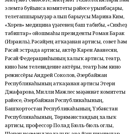
элемтә буйынса комитеты рәйесе урынбаҫары,
телетапшырыуҙар алып барыусы Марина Ким,
«Хорев» медицина үҙәгенең баш табибы, «Сикһеҙ
табиптар» ойошмаһы президенты Роман Барак
(Израиль), Рәсәйҙең атҡаҙанған артисы, совет һәм
Рәсәй эстрада артисы, актёр Карен Аванесян,
Рәсәй Федерацияһының халыҡ артисы, театр,
кино һәм телевидение актёры, театр һәм кино
режиссёры Андрей Соколов, Әзербайжан
Республикаһының атҡаҙанған артисы Этери
Джафарова, Милли Мәжлес мәҙәниәт комитеты
рәйесе, Әзербайжан Республикаһының,
Башҡортостан Республикаһының, Үзбәкстан
Республикаһының, Төркмәнстандың халыҡ
артисы, профессор Полад Бюль-бюль оглы,
Шопен исемендәге халыҡ-ара йәш пианистар