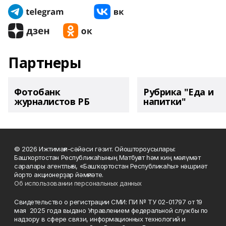
Партнеры
Фотобанк
Рубрика "Еда и
журналистов РБ
напитки"
© 2026 Ижтимағи-сәйәси гәзит. Ойоштороусылары:
Башҡортостан Республикаһының Матбуғат һәм киң мәғлүмәт
саралары агентлығы, «Башҡортостан Республикаһы» нәшриәт
йорто акционерҙар йәмғиәте.
Об использовании персональных данных
Свидетельство о регистрации СМИ: ПИ № ТУ 02-01797 от 19
мая 2025 года выдано Управлением федеральной службы по
надзору в сфере связи, информационных технологий и