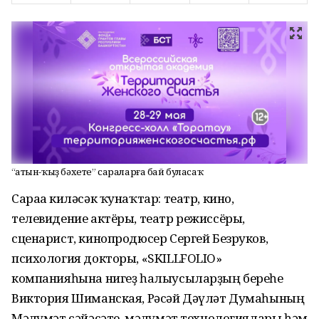
“Ҡатын-ҡыҙ бәхете” сараларға бай буласаҡ
Сараға киләсәк ҡунаҡтар: театр, кино,
телевидение актёры, театр режиссёры,
сценарист, кинопродюсер Сергей Безруков,
психология докторы, «SKILLFOLIO»
компанияһына нигеҙ һалыусыларҙың береһе
Виктория Шиманская, Рәсәй Дәүләт Думаһының
Мәғлүмәт сәйәсәте, мәғлүмәт технологиялары һәм