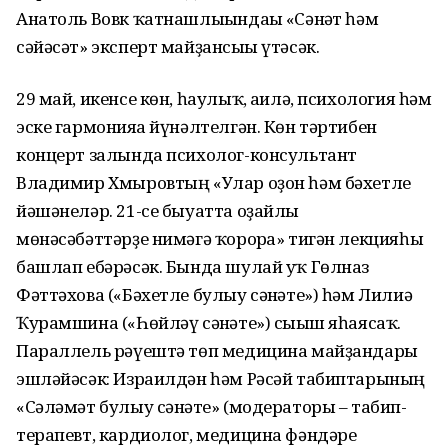
Анатоль Вовк ҡатнашлығындағы «Сәнғәт һәм
сәйәсәт» эксперт майҙансығы үтәсәк.
29 май, икенсе көн, һаулыҡ, ғаилә, психология һәм
эске гармонияға йүнәлтелгән. Көн тәртибен
концерт залында психолог-консультант
Владимир Хмыровтың «Улар оҙон һәм бәхетле
йәшәнеләр. 21-се быуатта оҙайлы
мөнәсәбәттәрҙе нимәгә ҡорорға» тигән лекцияһы
башлап ебәрәсәк. Бында шулай уҡ Гөлназ
Фәттәхова («Бәхетле булыу сәнғәте») һәм Лилиә
Ҡурамшина («Һөйләү сәнғәте») сығыш яһаясаҡ.
Параллель рәүештә төп медицина майҙандары
эшләйәсәк: Израилдән һәм Рәсәй табиптарының
«Сәләмәт булыу сәнғәте» (модераторы – табип-
терапевт, кардиолог, медицина фәндәре