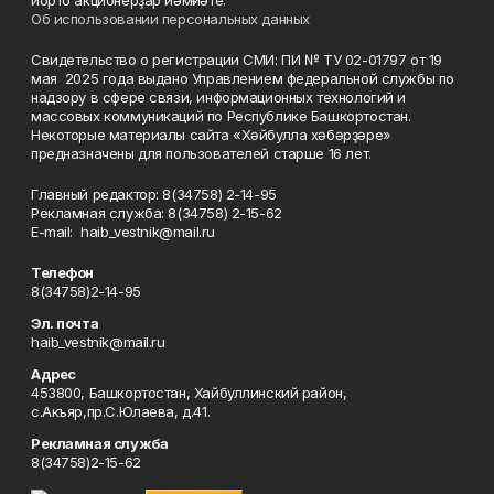
йорто акционерҙар йәмғиәте.
Об использовании персональных данных
Свидетельство о регистрации СМИ: ПИ № ТУ 02-01797 от 19
мая 2025 года выдано Управлением федеральной службы по
надзору в сфере связи, информационных технологий и
массовых коммуникаций по Республике Башкортостан.
Некоторые материалы сайта «Хәйбулла хәбәрҙәре»
предназначены для пользователей старше 16 лет.
Главный редактор: 8(34758) 2-14-95
Рекламная служба: 8(34758) 2-15-62
Е-mаil: haib_vestnik@mail.ru
Телефон
8(34758)2-14-95
Эл. почта
haib_vestnik@mail.ru
Адрес
453800, Башкортостан, Хайбуллинский район,
с.Акъяр,пр.С.Юлаева, д.41.
Рекламная служба
8(34758)2-15-62