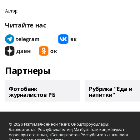
Автор:
Читайте нас
Партнеры
Фотобанк
Рубрика "Еда и
журналистов РБ
напитки"
© 2026 Ижтимағи-сәйәси гәзит. Ойоштороусылары:
Башҡортостан Республикаһының Матбуғат һәм киң мәғлүмәт
саралары агентлығы, «Башҡортостан Республикаһы» нәшриәт