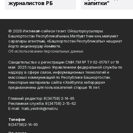
журналистов РБ
напитки"
© 2026 Ижтимағи-сәйәси гәзит. Ойоштороусылары:
Башҡортостан Республикаһының Матбуғат һәм киң мәғлүмәт
саралары агентлығы, «Башҡортостан Республикаһы» нәшриәт
йорто акционерҙар йәмғиәте.
Об использовании персональных данных
Свидетельство о регистрации СМИ: ПИ № ТУ 02-01797 от 19
мая 2025 года выдано Управлением федеральной службы по
надзору в сфере связи, информационных технологий и
массовых коммуникаций по Республике Башкортостан.
Некоторые материалы сайта «Хәйбулла хәбәрҙәре»
предназначены для пользователей старше 16 лет.
Главный редактор: 8(34758) 2-14-95
Рекламная служба: 8(34758) 2-15-62
Е-mаil: haib_vestnik@mail.ru
Телефон
8(34758)2-14-95