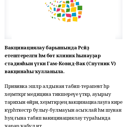
Вакцинациялау барышында Рәсәйҙә
етештерелгән һәм бөтә клиник һынауҙар
стадияһын үткән Гам-Ковид-Вак (Спутник V)
вакцинаһы ҡулланыла.
Прививка эшләр алдынан табип-терапевт һәр
хеҙмәткәргә медицина тикшереүе үткәрә, ауырыу
тарихын өйрәнә, хеҙмәткәрҙең вакцинациалауға кире
күрһәткестәр булыу-булмауын асыҡлай һәм шунан
һуң ғына табип вакицинациялау тураһында
ҡарар ҡабул итә.