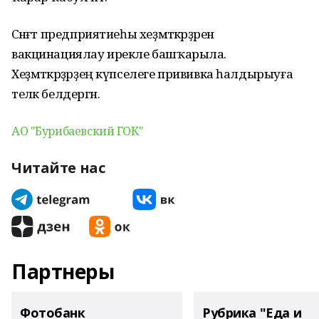
Сәнәғәт предприятиеһы хеҙмәткәрҙәрен
вакцинациялау ирекле башҡарыла.
Хеҙмәткәрҙәрҙең күпселеге прививка һалдырыуға
теләк белдергән.
А
О "Бурибаевский ГОК"
Читайте нас
Партнеры
Фотобанк
Рубрика "Еда и