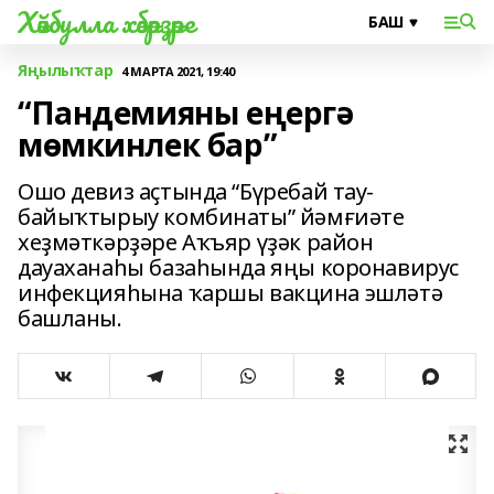
Хәйбулла хәбәрҙәре
Яңылыҡтар
4 МАРТА 2021, 19:40
“Пандемияны еңергә
мөмкинлек бар”
Ошо девиз аҫтында “Бүребай тау-
байыҡтырыу комбинаты” йәмғиәте
хеҙмәткәрҙәре Аҡъяр үҙәк район
дауаханаһы базаһында яңы коронавирус
инфекцияһына ҡаршы вакцина эшләтә
башланы.