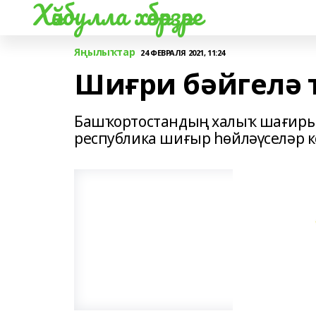
Хәйбулла хәбәрҙәре
Яңылыҡтар
24 ФЕВРАЛЯ 2021, 11:24
Шиғри бәйгелә
Башҡортостандың халыҡ шағиры 
республика шиғыр һөйләүселәр к