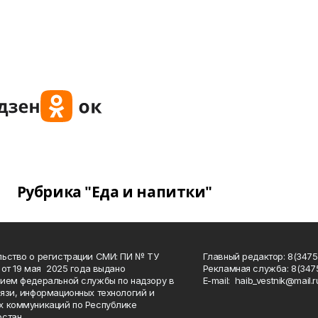
Рубрика "Еда и напитки"
ьство о регистрации СМИ: ПИ № ТУ
Главный редактор: 8(3475
 от 19 мая 2025 года выдано
Рекламная служба: 8(3475
ием федеральной службы по надзору в
Е-mаil: haib_vestnik@mail.r
язи, информационных технологий и
 коммуникаций по Республике
стан.