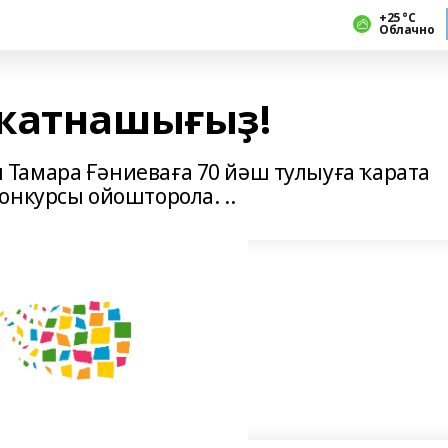
+25 °С
Облачно
 ҡатнашығыҙ!
Тамара Ғәниеваға 70 йәш тулыуға ҡарата
онкурсы ойошторола. ..