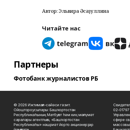
Автор: Эльвира Әсәҙуллина
Читайте нас
Партнеры
Фотобанк журналистов РБ
© 2026 Ижтимағи-сәйәси гәзит.
Свидетел
Ойоштороусылары: Башҡортостан
02-01797
Республикаһының Матбуғат һәм киң мәғлүмәт
Управлен
саралары агентлығы, «Башҡортостан
сфере св
Республикаһы» нәшриәт йорто акционерҙар
массовых
йәмғиәте.
Башкорто