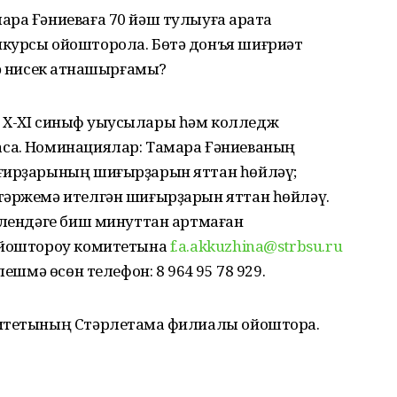
ра Ғәниеваға 70 йәш тулыуға ҡарата
нкурсы ойошторола. Бөтә донъя шиғриәт
лә нисек ҡатнашырғамы?
IX, X-XI cиныф уҡыусылары һәм колледж
саҡ. Номинациялар: Тамара Ғәниеваның
ағирҙарының шиғырҙарын яттан һөйләү;
тәржемә ителгән шиғырҙарын яттан һөйләү.
елендәге биш минуттан артмаған
 ойоштороу комитетына
f.a.akkuzhina@strbsu.ru
лешмә өсөн телефон: 8 964 95 78 929.
ситетының Стәрлетамаҡ филиалы ойоштора.