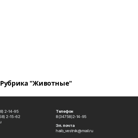
Рубрика "Животные"
8) 2-14-95
Телефон
8) 2-15-62
8(34758)2-14-95
u
Эл. почта
haib_vestnik@mail.ru