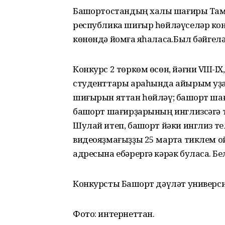
Башҡортостандың халыҡ шағиры Тама
республика шиғыр һөйләүселәр ко
көнөндә йомғаҡ яһаласаҡ.Был бәйге
Конкурс 2 төркөм өсөн, йәғни VIII-
студенттары араһында айырым уҙа
шиғырын яттан һөйләү; башҡорт ш
башҡорт шағирҙарының инглизсәгә 
Шулай итеп, башҡорт йәки инглиз т
видеояҙмағыҙҙы 25 мартҡа тиклем
адресына ебәрергә кәрәк буласаҡ. Бе
Конкурсты Башҡорт дәүләт универ
Фото: интернеттан.