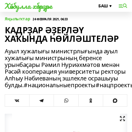
Хәйбулла хәбәрҙәре
Яңылыҡтар
24 ФЕВРАЛЯ 2021, 06:33
КАДРҘАР ӘҘЕРЛӘҮ
ХАҠЫНДА ҺӨЙЛӘШТЕЛӘР
Ауыл хужалығы министрлығында ауыл
хужалығы министрының беренсе
урынбаҫары Рәмил Нуриәхмәтов менән
Рәсәй кооперация университеты ректоры
Алһыу Нәбиеваның эшлекле осрашыуы
булды.#национальныепроекты#нацпроект