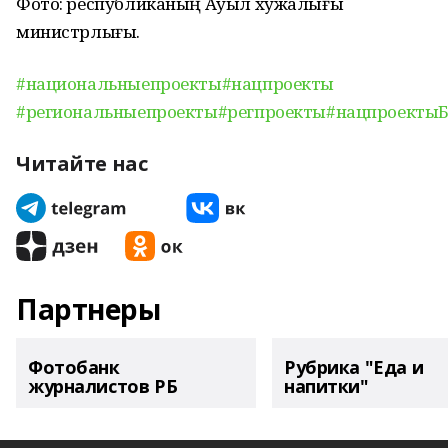
Фото: республиканың Ауыл хужалығы
министрлығы.
#национальныепроекты
#нацпроекты
#региональныепроекты
#регпроекты
#нацпроекты
Читайте нас
Партнеры
Фотобанк
Рубрика "Еда и
журналистов РБ
напитки"