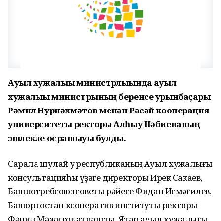
Ауыл хужалығы министрлығында ауыл
хужалығы министрының беренсе урынбаҫары
Рәмил Нуриәхмәтов менән Рәсәй кооперация
университеты ректоры Алһыу Нәбиеваның
эшлекле осрашыуы булды.
Сарала шулай уҡ республиканың Ауыл хужалығы
консультацияһы үҙәге директоры Ирек Сакаев,
Башпотребсоюз советы рәйесе Фидан Исмәғилев,
Башҡортостан кооператив институты ректоры
Фәнил Мәжитов ҡатнашты. Яҡтар ауыл хужалығы