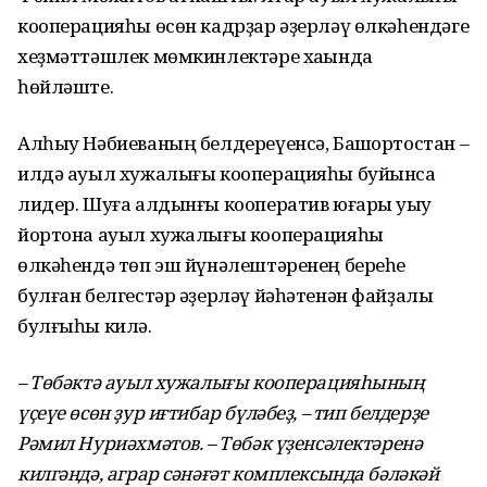
кооперацияһы өсөн кадрҙар әҙерләү өлкәһендәге
хеҙмәттәшлек мөмкинлектәре хаҡында
һөйләште.
Алһыу Нәбиеваның белдереүенсә, Башҡортостан –
илдә ауыл хужалығы кооперацияһы буйынса
лидер. Шуға алдынғы кооператив юғары уҡыу
йортона ауыл хужалығы кооперацияһы
өлкәһендә төп эш йүнәлештәренең береһе
булған белгестәр әҙерләү йәһәтенән файҙалы
булғыһы килә.
– Төбәктә ауыл хужалығы кооперацияһының
үҫеүе өсөн ҙур иғтибар бүләбеҙ, – тип белдерҙе
Рәмил Нуриәхмәтов. – Төбәк үҙенсәлектәренә
килгәндә, аграр сәнәғәт комплексында бәләкәй