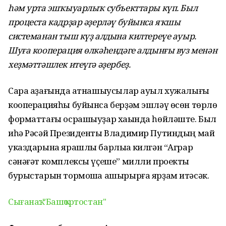
һәм урта эшҡыуарлыҡ субъекттары күп. Был
процеста кадрҙар әҙерләү буйынса яҡшы
системанан тыш күҙ алдына килтереүе ауыр.
Шуға кооперация өлкәһендәге алдынғы вуз менән
хеҙмәттәшлек итеүгә әҙербеҙ.
Сара аҙағында ҡатнашыусылар ауыл хужалығы
кооперацияһы буйынса берҙәм эшләү өсөн төрлө
форматтағы осрашыуҙар хаҡында һөйләште. Был
иһә Рәсәй Президенты Владимир Путиндың май
указдарына ярашлы барлыҡҡа килгән “Аграр
сәнәғәт комплексы үҫеше” милли проекты
бурыстарын тормошҡа ашырырға ярҙам итәсәк.
Сығанаҡ: "Башҡортостан"