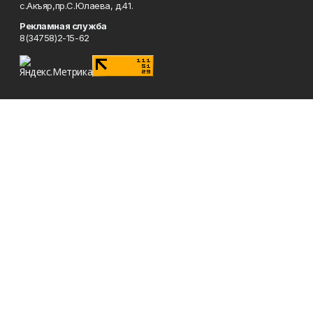
с.Акъяр,пр.С.Юлаева, д.41.
Рекламная служба
8(34758)2-15-62