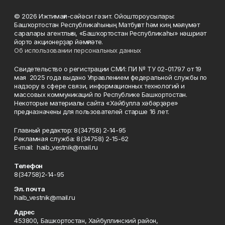
© 2026 Ижтимағи-сәйәси гәзит. Ойоштороусылары:
Башҡортостан Республикаһының Матбуғат һәм киң мәғлүмәт
саралары агентлығы, «Башҡортостан Республикаһы» нәшриәт
йорто акционерҙар йәмғиәте.
Об использовании персональных данных
Свидетельство о регистрации СМИ: ПИ № ТУ 02-01797 от 19
мая 2025 года выдано Управлением федеральной службы по
надзору в сфере связи, информационных технологий и
массовых коммуникаций по Республике Башкортостан.
Некоторые материалы сайта «Хәйбулла хәбәрҙәре»
предназначены для пользователей старше 16 лет.
Главный редактор: 8(34758) 2-14-95
Рекламная служба: 8(34758) 2-15-62
Е-mаil: haib_vestnik@mail.ru
Телефон
8(34758)2-14-95
Эл. почта
haib_vestnik@mail.ru
Адрес
453800, Башкортостан, Хайбуллинский район,