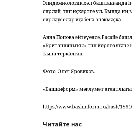
Эпидемиологик хәл башланғанда һ
сирләй, тип иҫкәртте ул. Бында и
сирләүселәр иҫәбенә эләкмәҫкә.
Анна Попова әйтеүенсә, Рәсәйҙә ба
«Британияныҡы» тип йөрөтөлгәне ил
ҡына теркәлгән.
Фото: Олег Яровиков.
«Башинформ» мәғлүмәт агентлығы
https://www.bashinform.ru/bash/1561
Читайте нас