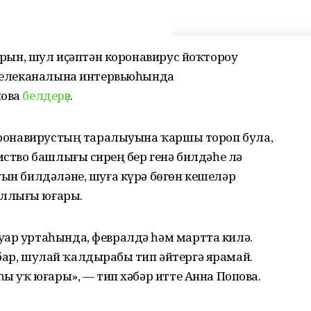
ларын, шул иҫәптән коронавирус йоҡтороу
» телеканалына интервьюһында
пова
белдерҙе
.
коронавирустың таралыуына ҡаршы тороп була,
мство башлығы сирҙең бер генә билдәһе лә
уын билдәләне, шуға күрә бөгөн кешеләр
аллығы юғары.
уар уртаһында, февралдә һәм мартта килә.
ек бар, шулай ҡалдырабыҙ тип әйтергә ярамай.
һы уҡ юғары», — тип хәбәр итте Анна Попова.