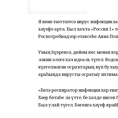
Яҙ көнө ғәҙәттәгесә вирус инфекция
хәүефе арта. Был хаҡта «Россия 1
Роспотребнадзор етәксеһе Анна По
Уның һүҙҙәренсә, дөйөм көс менән 
ләкин әлегә хәл идеаль түгел. Ведо
күҙәтелмәгән осраҡтарҙың күп булы
араһында вирусты осратыу ихтим
«Бөтә респиратор инфекциялар ғин
Хәҙер бөтәһе лә үтте, беҙ хәлде нис
Был улай түгел. Бөгөнгә хәүеф ярай