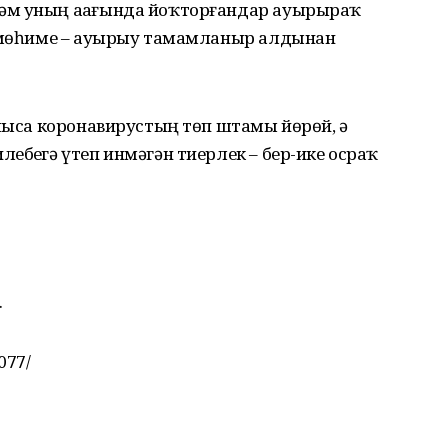
әм уның аҙағында йоҡторғандар ауырыраҡ
ң мөһиме – ауырыу тамамланыр алдынан
шлыса коронавирустың төп штамы йөрөй, ә
ебеҙгә үтеп инмәгән тиерлек – бер-ике осраҡ
.
077/