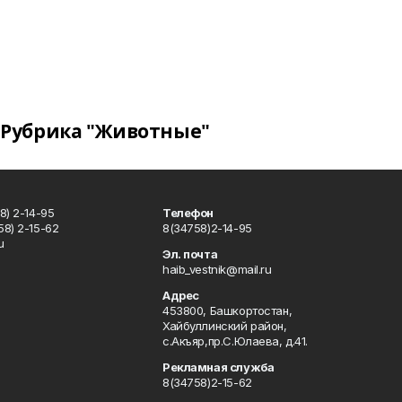
Рубрика "Животные"
8) 2-14-95
Телефон
8) 2-15-62
8(34758)2-14-95
u
Эл. почта
haib_vestnik@mail.ru
Адрес
453800, Башкортостан,
Хайбуллинский район,
с.Акъяр,пр.С.Юлаева, д.41.
Рекламная служба
8(34758)2-15-62