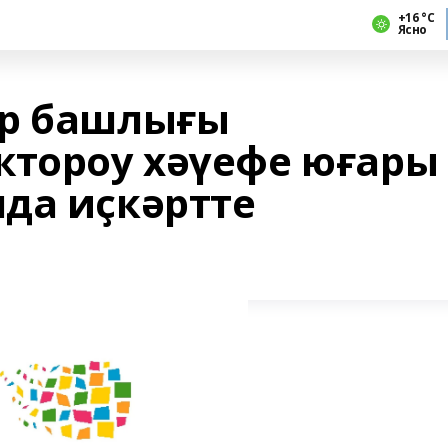
+16 °С
Ясно
ор башлығы
ҡтороу хәүефе юғары
да иҫкәртте