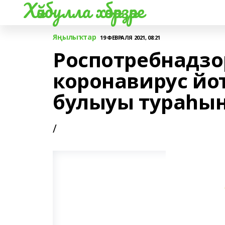
Хәйбулла хәбәрҙәре
Яңылыҡтар
19 ФЕВРАЛЯ 2021, 08:21
Роспотребнадз
коронавирус йо
булыуы тураһын
/