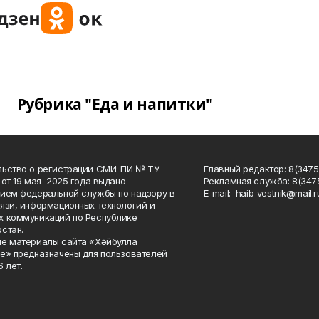
Рубрика "Еда и напитки"
ьство о регистрации СМИ: ПИ № ТУ
Главный редактор: 8(3475
 от 19 мая 2025 года выдано
Рекламная служба: 8(3475
ием федеральной службы по надзору в
Е-mаil: haib_vestnik@mail.r
язи, информационных технологий и
 коммуникаций по Республике
стан.
е материалы сайта «Хәйбулла
е» предназначены для пользователей
 лет.