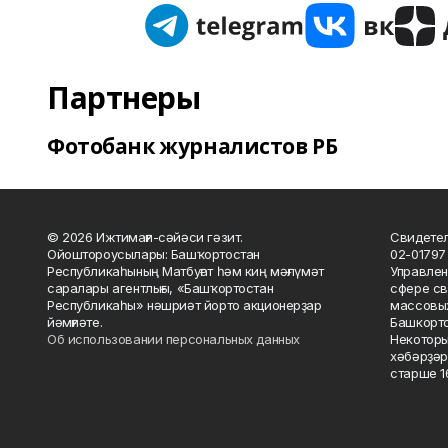
Партнеры
Фотобанк журналистов РБ
© 2026 Ижтимағи-сәйәси гәзит.
Свидетел
Ойоштороусылары: Башҡортостан
02-01797
Республикаһының Матбуғат һәм киң мәғлүмәт
Управлен
саралары агентлығы, «Башҡортостан
сфере св
Республикаһы» нәшриәт йорто акционерҙар
массовых
йәмғиәте.
Башкорто
Об использовании персональных данных
Некоторы
хәбәрҙәр
старше 16