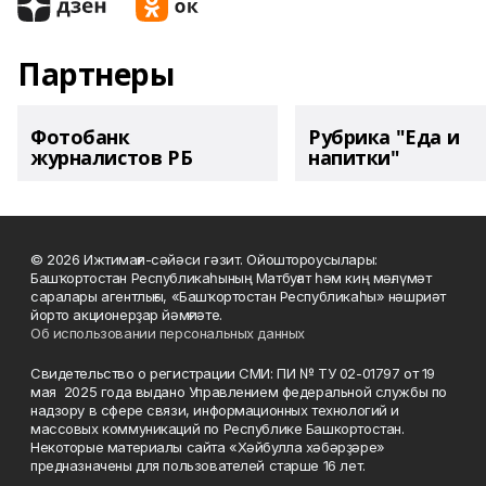
Партнеры
Фотобанк
Рубрика "Еда и
журналистов РБ
напитки"
© 2026 Ижтимағи-сәйәси гәзит. Ойоштороусылары:
Башҡортостан Республикаһының Матбуғат һәм киң мәғлүмәт
саралары агентлығы, «Башҡортостан Республикаһы» нәшриәт
йорто акционерҙар йәмғиәте.
Об использовании персональных данных
Свидетельство о регистрации СМИ: ПИ № ТУ 02-01797 от 19
мая 2025 года выдано Управлением федеральной службы по
надзору в сфере связи, информационных технологий и
массовых коммуникаций по Республике Башкортостан.
Некоторые материалы сайта «Хәйбулла хәбәрҙәре»
предназначены для пользователей старше 16 лет.