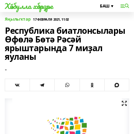
Хәйбулла хәбәрҙәре
Яңылыҡтар
17 ФЕВРАЛЯ 2021, 11:02
Республика биатлонсылары
Өфөлә Бөтә Рәсәй
ярыштарында 7 миҙал
яуланы
-