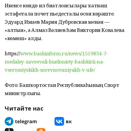
Икенсе көндө ил биатлонсылары ҡатнаш
эстафетала почет пьедесталы өсөн көрәште.
Эдуард Имаев Мария Дубровская менән —
«алтын», ә Алмаз Вәлиев һәм Виктория Ковалева
«көмөш» алды.
https://
www.bashinform.ru/news/1559834-7-
medaley-zavoevali-biatlonisty-bashkirii-na-
vserossiyskikh-sorevnovaniyakh-v-ufe/
Фото: Башҡортостан Республикаһының Спорт
министрлығы.
Читайте нас