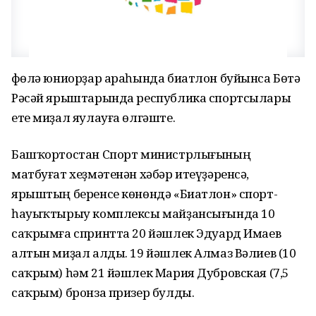
Өфөлә юниорҙар араһында биатлон буйынса Бөтә
Рәсәй ярыштарында республика спортсылары
ете миҙал яулауға өлгәште.
Башҡортостан Спорт министрлығының
матбуғат хеҙмәтенән хәбәр итеүҙәренсә,
ярыштың беренсе көнөндә «Биатлон» спорт-
һауыҡтырыу комплексы майҙансығында 10
саҡрымға спринтта 20 йәшлек Эдуард Имаев
алтын миҙал алды. 19 йәшлек Алмаз Вәлиев (10
саҡрым) һәм 21 йәшлек Мария Дубровская (7,5
саҡрым) бронза призер булды.