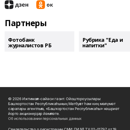
Партнеры
Фотобанк
Рубрика "Еда и
журналистов РБ
напитки"
© 2026 Ижтимағи-сәйәси гәзит. Ойоштороусылары:
Башҡортостан Республикаһының Матбуғат һәм киң мәғлүмәт
саралары агентлығы, «Башҡортостан Республикаһы» нәшриәт
йорто акционерҙар йәмғиәте.
Об использовании персональных данных
Свидетельство о регистрации СМИ: ПИ № ТУ 02-01797 от 19