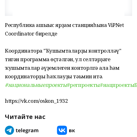
Республика ашығыс ярҙам станцияһына ViPNet
Coordinator бирелде
Координаторға "Ҡушымталарҙы контролләү"
тигән программа өҫтәлгән, ул селтәрҙәге
ҡушымталар әүҙемлеген конторлгә ала һәм
координаторҙы һаҡлауҙы тәьмин итә.
#национальныепроекты
#регпроекты
#нацпроекты
https://vk.com/oskon_1932
Читайте нас