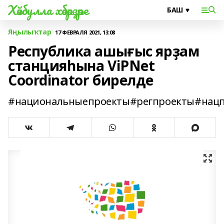
Хәйбулла хәбәрҙәре
Яңылыҡтар
17 ФЕВРАЛЯ 2021, 13:08
Республика ашығыс ярҙам
станцияһына ViPNet
Coordinator бирелде
#национальныепроекты#регпроекты#нацп