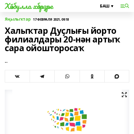
Хәйбулла хәбәрҙәре
Яңылыҡтар
17 ФЕВРАЛЯ 2021, 09:18
Халыҡтар Дуҫлығы йорто
филиалдары 20-нән артыҡ
сара ойошторосаҡ
..