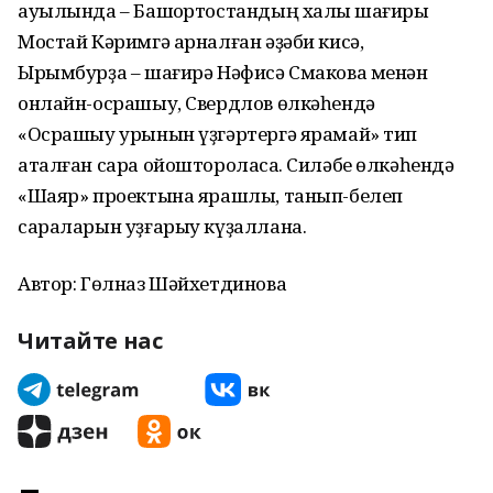
ауылында – Башҡортостандың халыҡ шағиры
Мостай Кәримгә арналған әҙәби кисә,
Ырымбурҙа – шағирә Нәфисә Смакова менән
онлайн-осрашыу, Свердлов өлкәһендә
«Осрашыу урынын үҙгәртергә ярамай» тип
аталған сара ойоштороласаҡ. Силәбе өлкәһендә
«Шаяр» проектына ярашлы, танып-белеп
сараларын уҙғарыу күҙаллана.
Автор: Гөлназ Шәйхетдинова
Читайте нас