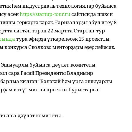
гетик һәм индустриаль технологиялар буйынса
шыу өсөн
https://startup-tour.ru
сайтында шәхси
ияны теркәргә кәрәк. Ғаризаларҙы ҡабул итеү 8
ертта ситтән тороп 22 мартта Стартап-тур
айтында
тура эфирҙа үткәреләсәк 15 проектты
ы конкурсҡа Сколково менторҙары әҙерләйәсәк.
 Эшҡыуарлыҡ буйынса дәүләт комитеты
 был сара Рәсәй Президенты Владимир
арлыҡҡа килгән “Бәләкәй һәм урта эшҡыуарлыҡ
ярҙам итеү” милли проекты бурыстарын
уйынса дәүләт комитеты.