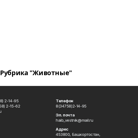
Рубрика "Животные"
8) 2-14-95
Телефон
8) 2-15-62
8(34758)2-14-95
u
Эл. почта
haib_vestnik@mail.ru
Адрес
453800, Башкортостан,