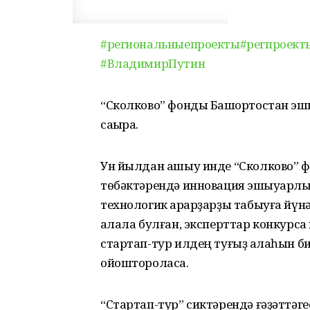
#региональныепроекты
#регпроект
#
ВладимирПутин
“Сколково” фонды Башҡортостан эшҡ
саҡыра.
Ун йылдан ашыу инде “Сколково” ф
төбәктәрендә инновация эшҡыуарл
технологик ҡарарҙарҙы табыуға йүнә
ҡалала булған, эксперттар конкурсҡа
стартап-тур илдең туғыҙ ҡалаһын б
ойоштороласаҡ.
“Стартап-тур” сиктәрендә ғәҙәттә