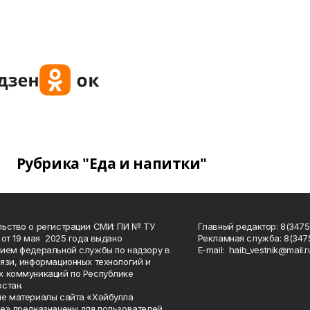
Рубрика "Еда и напитки"
ьство о регистрации СМИ: ПИ № ТУ
Главный редактор: 8(3475
 от 19 мая 2025 года выдано
Рекламная служба: 8(3475
ием федеральной службы по надзору в
Е-mаil: haib_vestnik@mail.r
язи, информационных технологий и
 коммуникаций по Республике
стан.
е материалы сайта «Хәйбулла
е» предназначены для пользователей