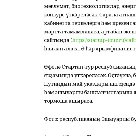
мәғлүмәт, биотехнологиялар, энер
конкурс үткәреләсәк. Сарала ҡатна
кабинетта теркәлергә һәм презентац
мартта тамамланасаҡ, артабан эксп
сайтында (
https://startup-tour.ru)с
һайлап аласаҡ. Ә һәр ярымфиналист
Өфөлә Стартап-тур республиканың
ярҙамында үткәреләсәк. Өҫтәүенә,
Путиндың май указдары нигеҙендә б
һәм эшҡыуарлыҡ башланғыстарына 
тормошҡа ашырасаҡ.
Фото: республиканың Эшҡыуарлыҡ б