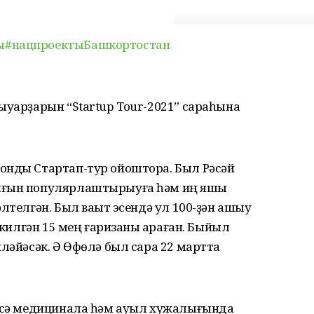
ы
#нацпроектыБашкортостан
ыуарҙарын “Startup Tour-2021” сараһына
онды Стартап-тур ойоштора. Был Рәсәй
ығын популярлаштырыуға һәм иң яҡшы
лтелгән. Был ваҡыт эсендә ул 100-ҙән ашыу
 килгән 15 мең ғаризаны ҡараған. Быйыл
иләйәсәк. Ә Өфөлә был сара 22 мартта
гесә медицинала һәм ауыл хужалығында