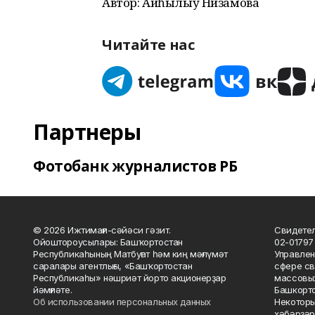
Автор: Айһылыу Низамова
Читайте нас
Партнеры
Фотобанк журналистов РБ
© 2026 Ижтимағи-сәйәси гәзит.
Свидетел
Ойоштороусылары: Башҡортостан
02-01797
Республикаһының Матбуғат һәм киң мәғлүмәт
Управлен
саралары агентлығы, «Башҡортостан
сфере св
Республикаһы» нәшриәт йорто акционерҙар
массовых
йәмғиәте.
Башкорто
Об использовании персональных данных
Некоторы
хәбәрҙәр