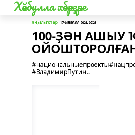
Хәйбулла хәбәрҙәре
Яңылыҡтар
17 ФЕВРАЛЯ 2021, 07:28
100-ҘӘН АШЫУ 
ОЙОШТОРОЛҒА
#национальныепроекты#нацпро
#ВладимирПутин..