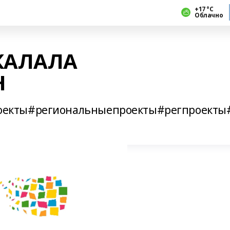
+17 °С
Облачно
ҠАЛАЛА
Н
екты#региональныепроекты#регпроекты