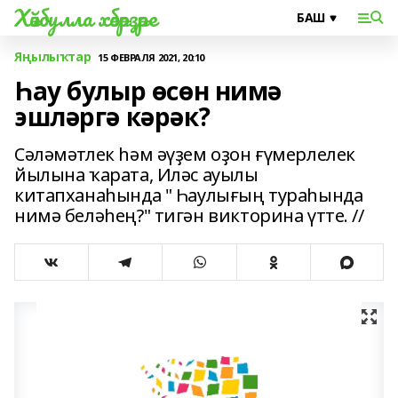
Хәйбулла хәбәрҙәре
Яңылыҡтар
15 ФЕВРАЛЯ 2021, 20:10
Һау булыр өсөн нимә
эшләргә кәрәк?
Сәләмәтлек һәм әүҙем оҙон ғүмерлелек
йылына ҡарата, Иләс ауылы
китапханаһында " Һаулығың тураһында
нимә беләһең?" тигән викторина үтте. //