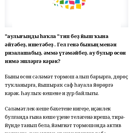
"Һаулығыңды һаҡла "тип беҙ йыш ҡына
әйтәбеҙ, ишетәбеҙ . Гел генә бының менән
ризалашабыҙ, әммә үтәмәйбеҙ. Һау булыр өсөн
нимә эшләргә кәрәк?
Бының өсөн сәләмәт тормош алып барырға, дөрөҫ
туҡланырға, йышыраҡ саф һауала йөрөргә
кәрәк. Һаулыҡ-кешенең иң ҙур байлығы.
Сәләмәтлек-кеше бәхетенең нигеҙе, иҫәнлек
булғанда ғына кеше үҙенең теләгенә ирешә, тирә-
йүнде танып белә, йәмғиәт тормошонда актив