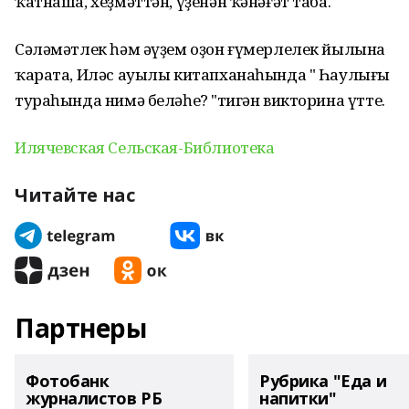
ҡатнаша, хеҙмәттән, үҙенән ҡәнәғәт таба.
Сәләмәтлек һәм әүҙем оҙон ғүмерлелек йылына
ҡарата, Иләс ауылы китапханаһында " Һаулығың
тураһында нимә беләһең? "тигән викторина үтте.
Илячевская Сельская-Библиотека
Читайте нас
Партнеры
Фотобанк
Рубрика "Еда и
журналистов РБ
напитки"