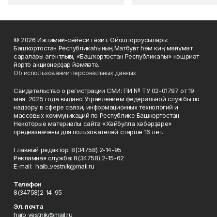
© 2026 Ижтимағи-сәйәси гәзит. Ойоштороусылары:
Башҡортостан Республикаһының Матбуғат һәм киң мәғлүмәт
саралары агентлығы, «Башҡортостан Республикаһы» нәшриәт
йорто акционерҙар йәмғиәте.
Об использовании персональных данных
Свидетельство о регистрации СМИ: ПИ № ТУ 02-01797 от 19
мая 2025 года выдано Управлением федеральной службы по
надзору в сфере связи, информационных технологий и
массовых коммуникаций по Республике Башкортостан.
Некоторые материалы сайта «Хәйбулла хәбәрҙәре»
предназначены для пользователей старше 16 лет.
Главный редактор: 8(34758) 2-14-95
Рекламная служба: 8(34758) 2-15-62
Е-mаil: haib_vestnik@mail.ru
Телефон
8(34758)2-14-95
Эл. почта
haib_vestnik@mail.ru