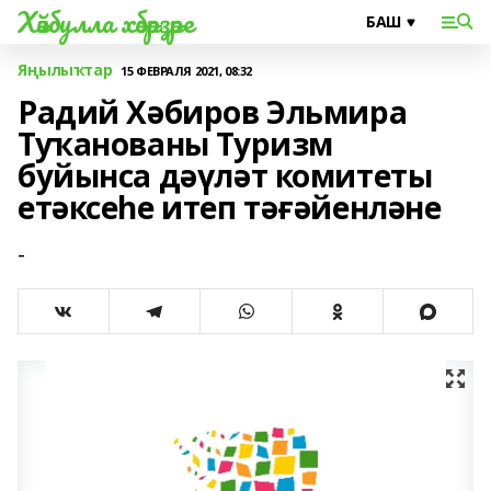
Хәйбулла хәбәрҙәре
Яңылыҡтар
15 ФЕВРАЛЯ 2021, 08:32
Радий Хәбиров Эльмира
Туҡанованы Туризм
буйынса дәүләт комитеты
етәксеһе итеп тәғәйенләне
-