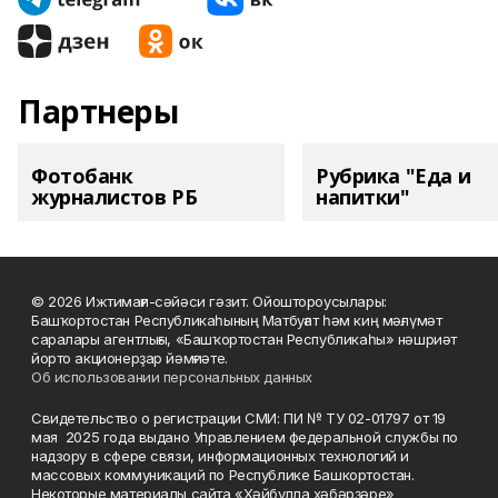
Партнеры
Фотобанк
Рубрика "Еда и
журналистов РБ
напитки"
© 2026 Ижтимағи-сәйәси гәзит. Ойоштороусылары:
Башҡортостан Республикаһының Матбуғат һәм киң мәғлүмәт
саралары агентлығы, «Башҡортостан Республикаһы» нәшриәт
йорто акционерҙар йәмғиәте.
Об использовании персональных данных
Свидетельство о регистрации СМИ: ПИ № ТУ 02-01797 от 19
мая 2025 года выдано Управлением федеральной службы по
надзору в сфере связи, информационных технологий и
массовых коммуникаций по Республике Башкортостан.
Некоторые материалы сайта «Хәйбулла хәбәрҙәре»