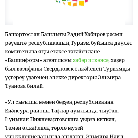
Башҡортостан Башлығы Радий Хәбиров рәсми
рәүештә республиканың Туризм буйынса дәүләт
комитетына яңы етәксе тәғәйенләне.
«Башинформ» агентлығы
хәбәр иткәнсә
, хәҙер
был вазифаны Свердловск өлкәһенең Туризмды
үҫтереү үҙәгенең элекке директоры Эльмира
Туҡанова биләй.
«Ул сығышы менән беҙҙең республиканан.
Ейәнсура районы Таҙлар ауылында тыуған.
Һуңынан Нижневартовскиға уҡырға киткән,
Төмән өлкәһенең төрлө музей
учреждениеларында эшләгән. Эльмира Наил