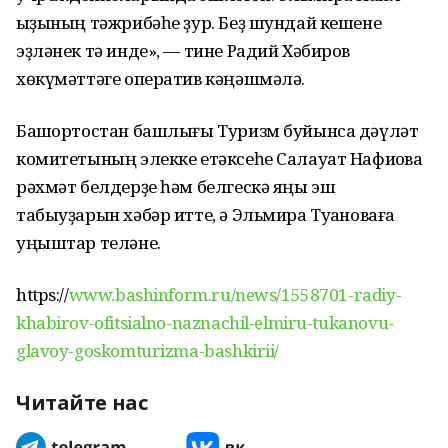
ҡыҙының тәжрибәһе ҙур. Беҙ шундай кешене
эҙләнек тә инде», — тине Радий Хәбиров
хөкүмәттәге оператив кәңәшмәлә.
Башҡортостан башлығы Туризм буйынса дәүләт
комитетының элекке етәксеһе Салауат Нафиҡовҡа
рәхмәт белдерҙе һәм белгескә яңы эш
табыуҙарын хәбәр итте, ә Эльмира Туҡановаға
уңыштар теләне.
https://
www.bashinform.ru/news/1558701-radiy-
khabirov-ofitsialno-naznachil-elmiru-tukanovu-
glavoy-goskomturizma-bashkirii/
Читайте нас