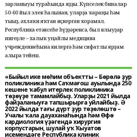
зарланыуы тураһында яҙҙы. Күпселек биналар
50-60 йыл элек һалынған, уларҙа ҡараңғы һәм
тығыҙ, әхлаҡи яҡтан иҫкергән ҡорамал.
Республика етәксеһе һүҙҙәренсә, был ялыуҙар
нигеҙле – халыҡ уңайлы медицина
учреждениеһына килергә һәм сифатлы ярҙам
алырға тейеш.
«Быйыл ике мөһим объектты – Бөрөлә ҙур
поликлиника һәм Саҡмағош ауылында 250
кешене ҡабул итерлек поликлиника
төҙөүҙе тамамлайбыҙ. Уларҙы 2021 йылда
файҙаланыуға тапшырырға уйлайбыҙ. Ә
2022 йылда тағы дүрт ҙур төҙөлөштө –
Учалы ҡала дауаханаһында һәм Өфө
кардиология үҙәгендә хирургия
корпустарын, шулай уҡ Ҡыуатов
исемендәге Республика клиник