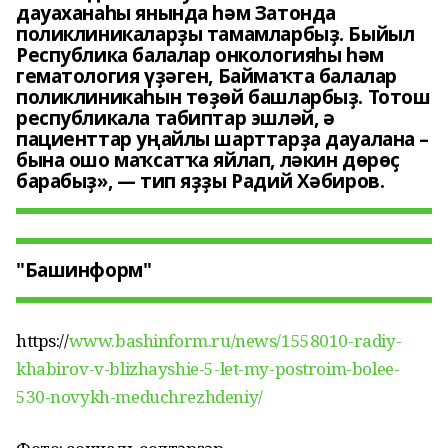
дауаханаһы янында һәм Затонда
поликлиникаларҙы тамамларбыҙ. Быйыл
Республика балалар онкологияһы һәм
гематология үҙәген, Баймаҡта балалар
поликлиникаһын төҙөй башларбыҙ. Тотош
республикала табиптар эшләй, ә
пациенттар уңайлы шарттарҙа дауалана –
бына ошо маҡсатҡа яйлап, ләкин дөрөҫ
барабыҙ», — тип яҙҙы Радий Хәбиров.
"Башинформ"
https://
www.bashinform.ru/news/1558010-radiy-
khabirov-v-blizhayshie-5-let-my-postroim-bolee-
530-novykh-meduchrezhdeniy/