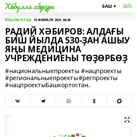
Хәйбулла хәбәрҙәре
Яңылыҡтар
15 ФЕВРАЛЯ 2021, 06:26
РАДИЙ ХӘБИРОВ: АЛДАҒЫ
БИШ ЙЫЛДА 530-ҘАН АШЫУ
ЯҢЫ МЕДИЦИНА
УЧРЕЖДЕНИЕҺЫ ТӨҘӨРБӨҘ
#национальныепроекты #нацпроекты
#региональныепроекты#регпроекты
#нацпроектыБашкортостан..