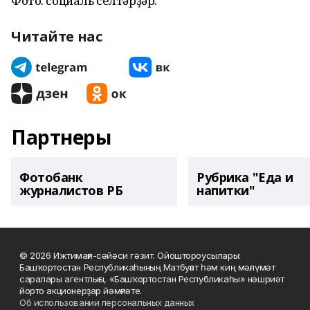
Фото: социаль селтәрҙәр.
Читайте нас
Партнеры
Фотобанк
Рубрика "Еда и
журналистов РБ
напитки"
© 2026 Ижтимағи-сәйәси гәзит. Ойоштороусылары:
Башҡортостан Республикаһының Матбуғат һәм киң мәғлүмәт
саралары агентлығы, «Башҡортостан Республикаһы» нәшриәт
йорто акционерҙар йәмғиәте.
Об использовании персональных данных