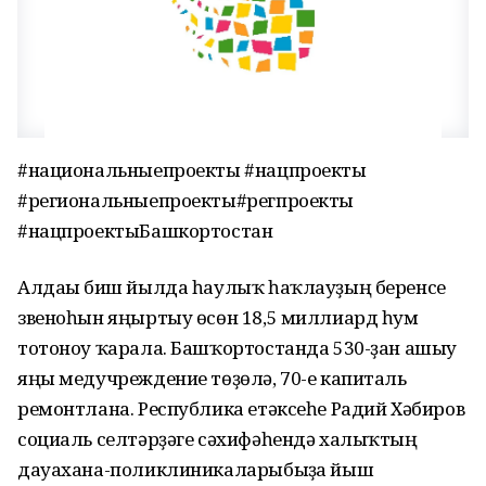
#национальныепроекты #нацпроекты
#региональныепроекты#регпроекты
#нацпроектыБашкортостан
Алдағы биш йылда һаулыҡ һаҡлауҙың беренсе
звеноһын яңыртыу өсөн 18,5 миллиард һум
тотоноу ҡарала. Башҡортостанда 530-ҙан ашыу
яңы медучреждение төҙөлә, 70-е капиталь
ремонтлана. Республика етәксеһе Радий Хәбиров
социаль селтәрҙәге сәхифәһендә халыҡтың
дауахана-поликлиникаларыбыҙға йыш