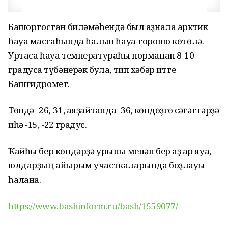
Башҡортостан биләмәһендә был аҙнала арктик
һауа массаһында һалҡын һауа торошо көтөлә.
Уртаса һауа температураһы норманан 8-10
градусҡа түбәнерәк була, тип хәбәр итте
Башгидромет.
Төндә -26,-31, аяҙайтҡанда -36, көндөҙгө сәғәттәрҙә
иһә -15, -22 градус.
Ҡайһы бер көндәрҙә урыны менән бер аҙ ҡар яуа,
юлдарҙың айырым участкаларында боҙлауыҡ
һаҡлана.
https://www.bashinform.ru/bash/1559077/