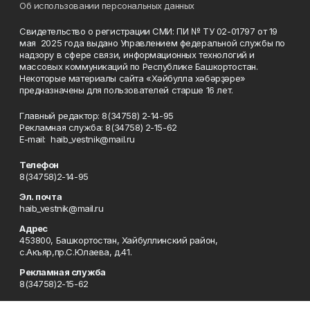
Об использовании персональных данных
Свидетельство о регистрации СМИ: ПИ № ТУ 02-01797 от 19
мая 2025 года выдано Управлением федеральной службы по
надзору в сфере связи, информационных технологий и
массовых коммуникаций по Республике Башкортостан.
Некоторые материалы сайта «Хәйбулла хәбәрҙәре»
предназначены для пользователей старше 16 лет.
Главный редактор: 8(34758) 2-14-95
Рекламная служба: 8(34758) 2-15-62
Е-mаil: haib_vestnik@mail.ru
Телефон
8(34758)2-14-95
Эл. почта
haib_vestnik@mail.ru
Адрес
453800, Башкортостан, Хайбуллинский район,
с.Акъяр,пр.С.Юлаева, д.41.
Рекламная служба
8(34758)2-15-62