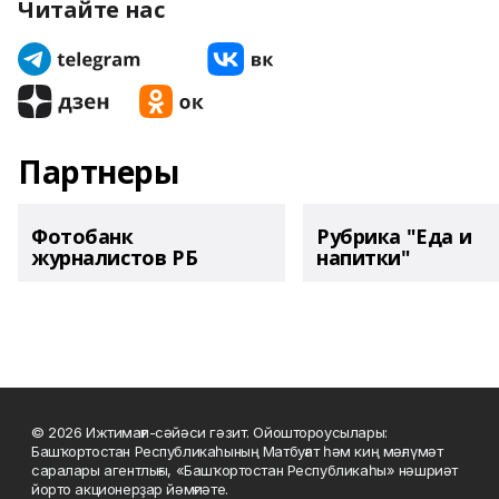
Читайте нас
Партнеры
Фотобанк
Рубрика "Еда и
журналистов РБ
напитки"
© 2026 Ижтимағи-сәйәси гәзит. Ойоштороусылары:
Башҡортостан Республикаһының Матбуғат һәм киң мәғлүмәт
саралары агентлығы, «Башҡортостан Республикаһы» нәшриәт
йорто акционерҙар йәмғиәте.