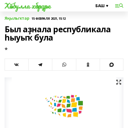
Хәйбулла хәбәрҙәре
Яңылыҡтар
15 ФЕВРАЛЯ 2021, 15:12
Был аҙнала республикала
һыуыҡ була
*