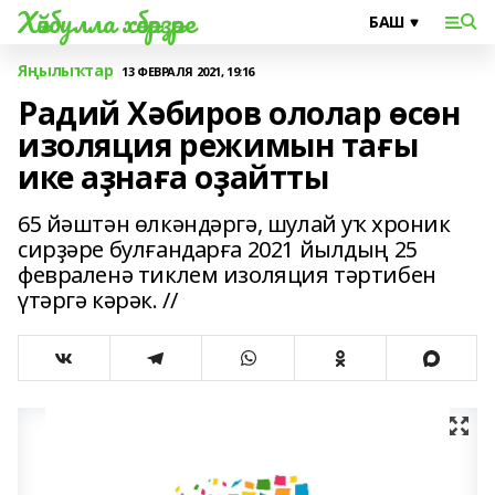
Хәйбулла хәбәрҙәре
Яңылыҡтар
13 ФЕВРАЛЯ 2021, 19:16
Радий Хәбиров ололар өсөн
изоляция режимын тағы
ике аҙнаға оҙайтты
65 йәштән өлкәндәргә, шулай уҡ хроник
сирҙәре булғандарға 2021 йылдың 25
февраленә тиклем изоляция тәртибен
үтәргә кәрәк. //