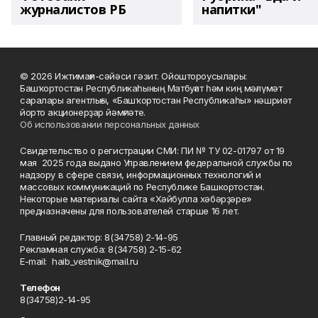
журналистов РБ
напитки"
© 2026 Ижтимағи-сәйәси гәзит. Ойоштороусылары:
Башҡортостан Республикаһының Матбуғат һәм киң мәғлүмәт
саралары агентлығы, «Башҡортостан Республикаһы» нәшриәт
йорто акционерҙар йәмғиәте.
Об использовании персональных данных
Свидетельство о регистрации СМИ: ПИ № ТУ 02-01797 от 19
мая 2025 года выдано Управлением федеральной службы по
надзору в сфере связи, информационных технологий и
массовых коммуникаций по Республике Башкортостан.
Некоторые материалы сайта «Хәйбулла хәбәрҙәре»
предназначены для пользователей старше 16 лет.
Главный редактор: 8(34758) 2-14-95
Рекламная служба: 8(34758) 2-15-62
Е-mаil: haib_vestnik@mail.ru
Телефон
8(34758)2-14-95