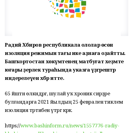
Радий Хәбиров республикала ололар өсөн
изоляция режимын тағы ике аҙнаға оҙайтты.
Башҡортостан хөкүмәтенең матбуғат хеҙмәте
юғары әҙерлек тураһында указға үҙгәрештәр
индерелеүен хәбәр итте.
65 йәштән өлкәндәргә, шулай уҡ хроник сирҙәре
булғандарға 2021 йылдың 25 февраленә тиклем
изоляция тәртибен үтәргә кәрәк.
https://
www.bashinform.ru/news/1557776-radiy-