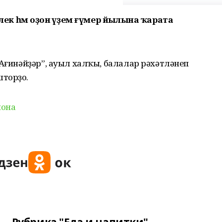
әтлек һәм оҙон әүҙем ғүмер йылына ҡарата
“Ағинәйҙәр”, ауыл халҡы, балалар рәхәтләнеп
шторҙо.
йона