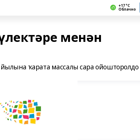
+17 °С
Облачно
үлектәре менән
 йылына ҡарата массалы сара ойошторолдо 