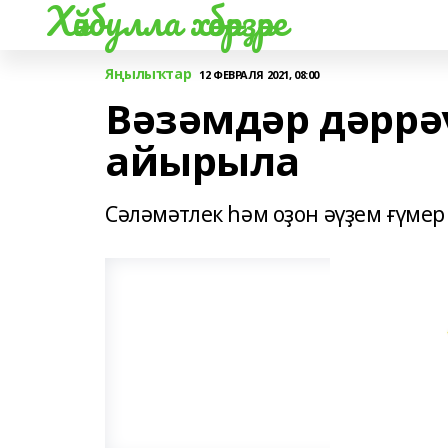
Хәйбулла хәбәрҙәре
Яңылыҡтар
12 ФЕВРАЛЯ 2021, 08:00
Вәзәмдәр дәррә
айырыла
Сәләмәтлек һәм оҙон әүҙем ғүмер