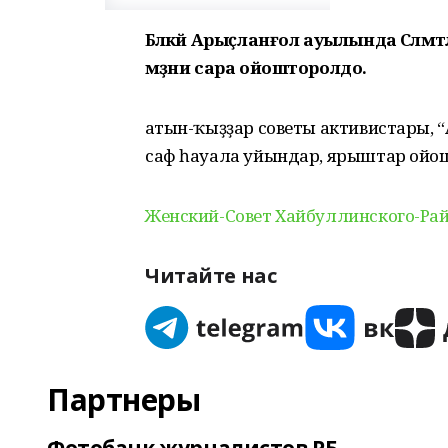
Бәләкәй Арыҫланғол ауылында Сәләм
мәҙәни сара ойошторолдо.
Ҡатын-ҡыҙҙар советы активистары, 
саф һауала уйындар, ярыштар ойо
Женский-Совет Хайбуллинского-Ра
Читайте нас
Партнеры