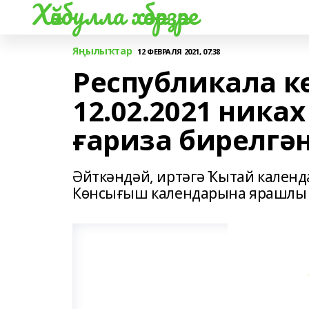
Хәйбулла хәбәрҙәре
Яңылыҡтар
12 ФЕВРАЛЯ 2021, 07:38
Республикала к
12.02.2021 никах
ғариза бирелгә
Әйткәндәй, иртәгә Ҡытай календ
Көнсығыш календарына ярашлы 20