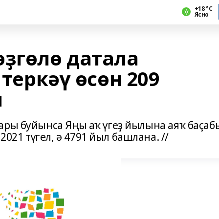
+18 °С
Ясно
өҙгөлө датала
 теркәү өсөн 209
н
ары буйынса Яңы аҡ үгеҙ йылына аяҡ баҫаб
21 түгел, ә 4791 йыл башлана. //