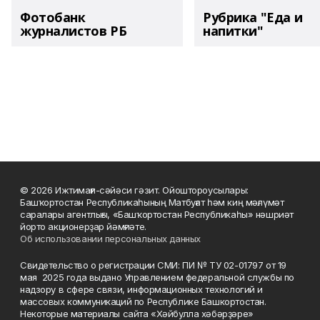
Фотобанк
Рубрика "Еда и
журналистов РБ
напитки"
© 2026 Ижтимағи-сәйәси гәзит. Ойоштороусылары:
Башҡортостан Республикаһының Матбуғат һәм киң мәғлүмәт
саралары агентлығы, «Башҡортостан Республикаһы» нәшриәт
йорто акционерҙар йәмғиәте.
Об использовании персональных данных
Свидетельство о регистрации СМИ: ПИ № ТУ 02-01797 от 19
мая 2025 года выдано Управлением федеральной службы по
надзору в сфере связи, информационных технологий и
массовых коммуникаций по Республике Башкортостан.
Некоторые материалы сайта «Хәйбулла хәбәрҙәре»