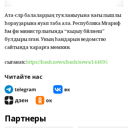
Ата-әсәләр балаларҙың туҡланыуына ҡағылышлы
һорауҙарына яуап таба ала. Республика Мәғариф
һәм фән министрлығында “ҡыҙыу бәйләнеш”
булдырылған. Уның һандарын ведомство
сайтында ҡарарға мөмкин.
сығанаҡ:
https://bash.news/bash/news/144695
Читайте нас
Партнеры