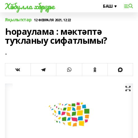
Хәйбулла хәбәрҙәре
Яңылыҡтар
12 ФЕВРАЛЯ 2021, 12:22
Һораулама : мәктәптә
туҡланыу сифатлымы?
-