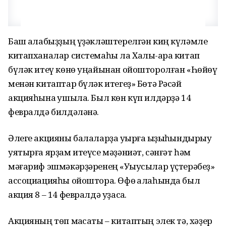
Баш ҡалабыҙҙың үҙәкләштерелгән киң күләмле
китапханалар системаһы ла Халыҡ-ара китап
бүләк итеү көнө уңайынан ойошторолған «Һөйөү
менән китаптар бүләк итегеҙ» Бөтә Рәсәй
акцияһына ҡушыла. Был көн күп илдәрҙә 14
февралдә билдәләнә.
Әлеге акцияны балаларҙа уҡырға ҡыҙыҡһындырыу
уятырға ярҙам итеүсе мәҙәниәт, сәнғәт һәм
мәғариф эшмәкәрҙәренең «Уҡыусылар үҫтерәбеҙ»
ассоциацияһы ойоштора. Өфө ҡалаһында был
акция 8 – 14 февралдә уҙасаҡ.
Акцияның төп маҡсаты – китаптың элек тә, хәҙер