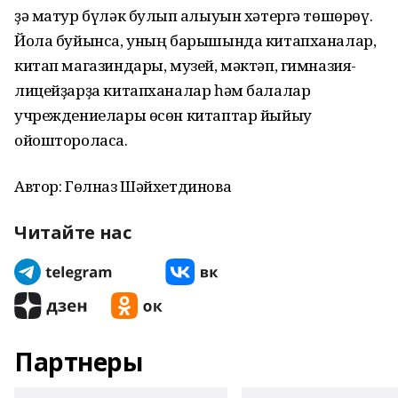
ҙә матур бүләк булып ҡалыуын хәтергә төшөрөү.
Йола буйынса, уның барышында китапханалар,
китап магазиндары, музей, мәктәп, гимназия-
лицейҙарҙа китапханалар һәм балалар
учреждениелары өсөн китаптар йыйыу
ойоштороласаҡ.
Автор: Гөлназ Шәйхетдинова
Читайте нас
Партнеры