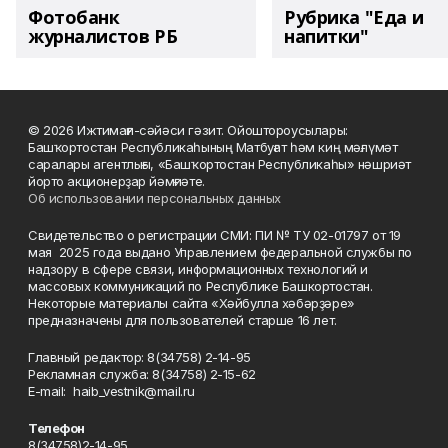
Фотобанк
Рубрика "Еда и
журналистов РБ
напитки"
© 2026 Ижтимағи-сәйәси гәзит. Ойоштороусылары:
Башҡортостан Республикаһының Матбуғат һәм киң мәғлүмәт
саралары агентлығы, «Башҡортостан Республикаһы» нәшриәт
йорто акционерҙар йәмғиәте.
Об использовании персональных данных
Свидетельство о регистрации СМИ: ПИ № ТУ 02-01797 от 19
мая 2025 года выдано Управлением федеральной службы по
надзору в сфере связи, информационных технологий и
массовых коммуникаций по Республике Башкортостан.
Некоторые материалы сайта «Хәйбулла хәбәрҙәре»
предназначены для пользователей старше 16 лет.
Главный редактор: 8(34758) 2-14-95
Рекламная служба: 8(34758) 2-15-62
Е-mаil: haib_vestnik@mail.ru
Телефон
8(34758)2-14-95