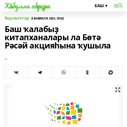
Хәйбулла хәбәрҙәре
Яңылыҡтар
8 ФЕВРАЛЯ 2021, 07:02
Баш ҡалабыҙ
китапханалары ла Бөтә
Рәсәй акцияһына ҡушыла
..