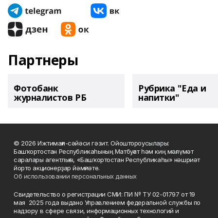
Партнеры
Фотобанк
Рубрика "Еда и
журналистов РБ
напитки"
© 2026 Ижтимағи-сәйәси гәзит. Ойоштороусылары:
Башҡортостан Республикаһының Матбуғат һәм киң мәғлүмәт
саралары агентлығы, «Башҡортостан Республикаһы» нәшриәт
йорто акционерҙар йәмғиәте.
Об использовании персональных данных
Свидетельство о регистрации СМИ: ПИ № ТУ 02-01797 от 19
мая 2025 года выдано Управлением федеральной службы по
надзору в сфере связи, информационных технологий и