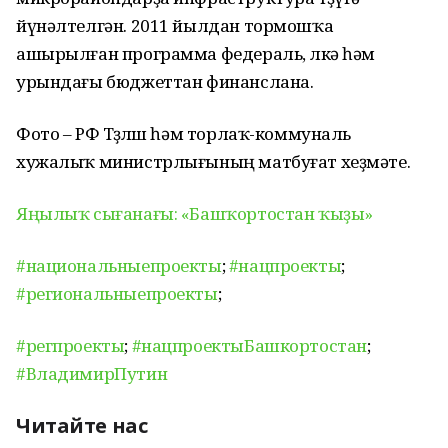
йүнәлтелгән. 2011 йылдан тормошҡа
ашырылған программа федераль, өлкә һәм
урындағы бюджеттан финанслана.
Фото – РФ Төҙөлөш һәм торлаҡ-коммуналь
хужалыҡ министрлығының матбуғат хеҙмәте.
Яңылыҡ сығанағы: «Башҡортостан ҡыҙы»
#национальныепроекты
;
#нацпроекты
;
#региональныепроекты
;
#регпроекты
;
#нацпроектыБашкортостан
;
#ВладимирПутин
Читайте нас