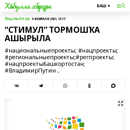
Хәйбулла хәбәрҙәре
Яңылыҡтар
5 ФЕВРАЛЯ 2021, 12:17
“СТИМУЛ” ТОРМОШҠА
АШЫРЫЛА
#национальныепроекты; #нацпроекты;
#региональныепроекты;#регпроекты;
#нацпроектыБашкортостан;
#ВладимирПутин ..