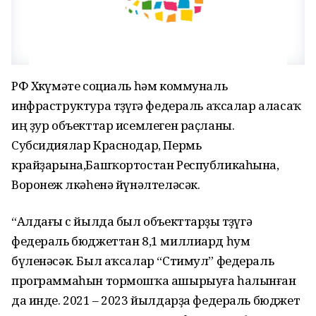
РФ Хөкүмәте социаль һәм коммуналь
инфраструктура төҙөүгә федераль аҡсалар аласаҡ
иң ҙур объекттар исемлеген раҫланы.
Субсидиялар Краснодар, Пермь
крайҙарына,Башҡортостан Республикаһына,
Воронеж өлкәһенә йүнәлтеләсәк.
“Алдағы өс йылда был объекттарҙы төҙөүгә
федераль бюджеттан 8,1 миллиард һум
бүленәсәк. Был аҡсалар “Стимул” федераль
программаһын тормошҡа ашырыуға һалынған
да инде. 2021 – 2023 йылдарҙа федераль бюджет