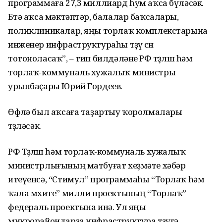
программаға 27,3 миллиард һум аҡса бүләсәк.
Бөтә аҡса мәктәптәр, балалар баҡсалары,
поликлиникалар, яңы торлаҡ комплекстарына
инженер инфраструктураһы төҙөү өсөн
тотоноласаҡ”, – тип билдәләне РФ төҙөлөш һәм
торлаҡ-коммуналь хужалыҡ министры
урынбаҫары Юрий Гордеев.
Өфөлә был аҡсаға таҙартыу ҡоролмалары
төҙөләсәк.
РФ Төҙөлөш һәм торлаҡ-коммуналь хужалыҡ
министрлығының матбуғат хеҙмәте хәбәр
итеүенсә, “Стимул” программаһы “Торлаҡ һәм
ҡала мөхите” милли проектының “Торлаҡ”
федераль проектына инә. Ул яңы
микрорайондарҙа инфраструктура төҙөүгә