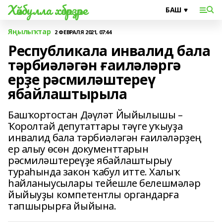
Хәйбулла хәбәрҙәре
Яңылыҡтар
2 ФЕВРАЛЯ 2021, 07:44
Республикала инвалид бала
тәрбиәләгән ғаиләләргә
ерҙе рәсмиләштереү
ябайлаштырыла
Башҡортостан Дәүләт Йыйылышы –
Ҡоролтай депутаттары тәүге уҡыуҙа
инвалид бала тәрбиәләгән ғаиләләрҙең
ер алыу өсөн документтарын
рәсмиләштереүҙе ябайлаштырыу
тураһында закон ҡабул итте. Халыҡ
һайланыусылары тейешле белешмәләр
йыйыуҙы компетентлы органдарға
тапшырырға йыйына.