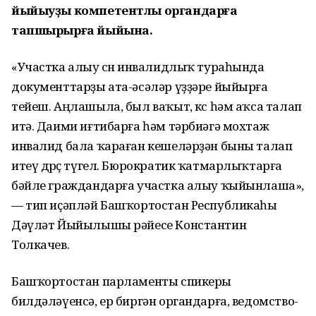
йыйыуҙы компетентлы органдарға
тапшырырға йыйына.
«Участка алыу өсөн инвалидлыҡ тураһында
документтарҙы ата-әсәләр үҙҙәре йыйырға
тейеш. Аңлашыла, был ваҡыт, көс һәм аҡса талап
итә. Даими иғтибарға һәм тәрбиәгә мохтаж
инвалид бала ҡараған кешеләрҙән быны талап
итеү дөрөҫ түгел. Бюрократик ҡатмарлыҡтарға
бәйле граждандарға участка алыу ҡыйынлаша»,
— тип иҫәпләй Башҡортостан Республикаһы
Дәүләт Йыйылышы рәйесе Константин
Толкачев.
Башҡортостан парламенты спикеры
билдәләүенсә, ер биргән органдарға, ведомство-