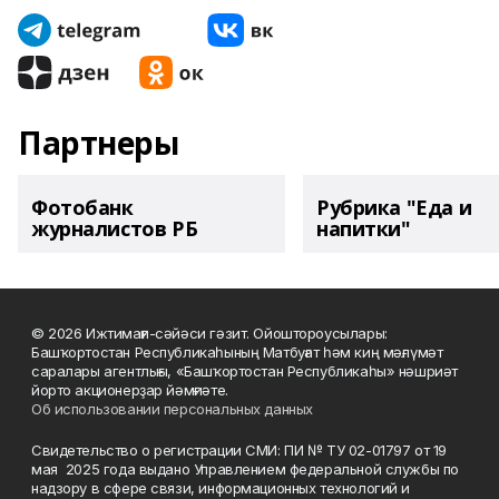
Партнеры
Фотобанк
Рубрика "Еда и
журналистов РБ
напитки"
© 2026 Ижтимағи-сәйәси гәзит. Ойоштороусылары:
Башҡортостан Республикаһының Матбуғат һәм киң мәғлүмәт
саралары агентлығы, «Башҡортостан Республикаһы» нәшриәт
йорто акционерҙар йәмғиәте.
Об использовании персональных данных
Свидетельство о регистрации СМИ: ПИ № ТУ 02-01797 от 19
мая 2025 года выдано Управлением федеральной службы по
надзору в сфере связи, информационных технологий и