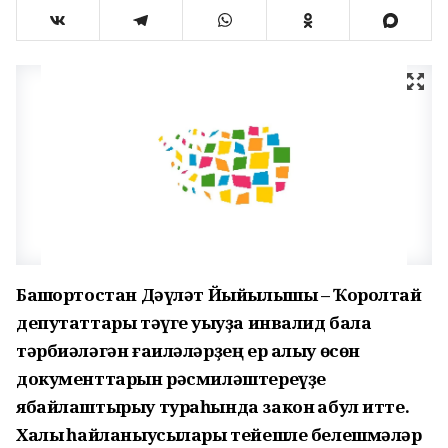
Башҡортостан Дәүләт Йыйылышы – Ҡоролтай
депутаттары тәүге уҡыуҙа инвалид бала
тәрбиәләгән ғаиләләрҙең ер алыу өсөн
документтарын рәсмиләштереүҙе
ябайлаштырыу тураһында закон ҡабул итте.
Халыҡ һайланыусылары тейешле белешмәләр