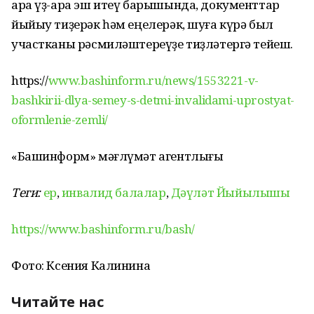
ара үҙ-ара эш итеү барышында, документтар
йыйыу тиҙерәк һәм еңелерәк, шуға күрә был
участканы рәсмиләштереүҙе тиҙләтергә тейеш.
https://
www.bashinform.ru/news/1553221-v-
bashkirii-dlya-semey-s-detmi-invalidami-uprostyat-
oformlenie-zemli/
«Башинформ» мәғлүмәт агентлығы
Теги:
ер
,
инвалид балалар
,
Дәүләт Йыйылышы
https://www.bashinform.ru/bash/
Фото: Ксения Калинина
Читайте нас