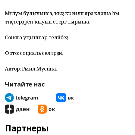
Мәғлүм булыуынса, ҡыҙ әкренләп яраҡлаша һәм
тиҫтерҙәрен ҡыуып етергә тырыша.
Соняға уңыштар теләйбеҙ!
Фото: социаль селтәрҙән.
Автор: Рәмилә Мусина.
Читайте нас
Партнеры