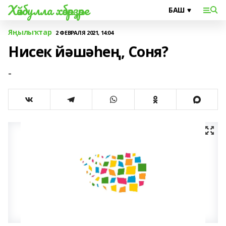
Хәйбулла хәбәрҙәре
Яңылыҡтар
2 ФЕВРАЛЯ 2021, 14:04
Нисек йәшәһең, Соня?
-