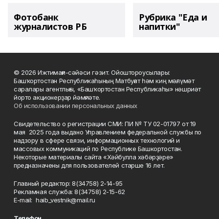
Фотобанк
Рубрика "Еда и
журналистов РБ
напитки"
© 2026 Ижтимағи-сәйәси гәзит. Ойоштороусылары:
Башҡортостан Республикаһының Матбуғат һәм киң мәғлүмәт
саралары агентлығы, «Башҡортостан Республикаһы» нәшриәт
йорто акционерҙар йәмғиәте.
Об использовании персональных данных
Свидетельство о регистрации СМИ: ПИ № ТУ 02-01797 от 19
мая 2025 года выдано Управлением федеральной службы по
надзору в сфере связи, информационных технологий и
массовых коммуникаций по Республике Башкортостан.
Некоторые материалы сайта «Хәйбулла хәбәрҙәре»
предназначены для пользователей старше 16 лет.
Главный редактор: 8(34758) 2-14-95
Рекламная служба: 8(34758) 2-15-62
Е-mаil: haib_vestnik@mail.ru
Телефон