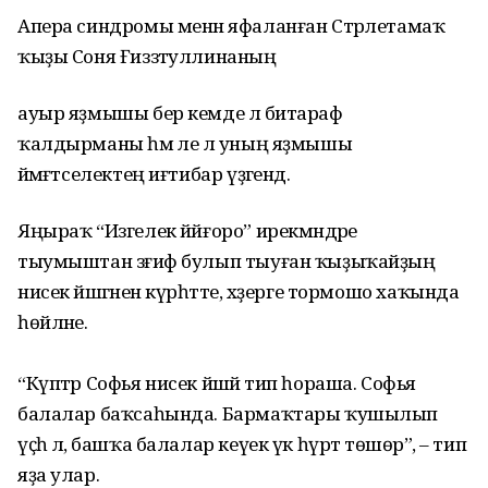
Апера синдромы менән яфаланған Стәрлетамаҡ
ҡыҙы Соня Ғиззәтуллинаның
ауыр яҙмышы бер кемде лә битараф
ҡалдырманы һәм әле лә уның яҙмышы
йәмәғәтселектең иғтибар үҙәгендә.
Яңыраҡ “Изгелек йәйғоро” ирекмәндәре
тыумыштан зәғиф булып тыуған ҡыҙыҡайҙың
нисек йәшәгәнен күрһәтте, хәҙерге тормошо хаҡында
һөйләне.
“Күптәр Софья нисек йәшәй тип һораша. Софья
балалар баҡсаһында. Бармаҡтары ҡушылып
үҫһә лә, башҡа балалар кеүек үк һүрәт төшөрә”, – тип
яҙа улар.