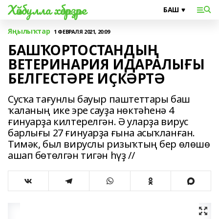
Хәйбулла хәбәрҙәре
Яңылыҡтар
1 ФЕВРАЛЯ 2021, 20:09
БАШҠОРТОСТАНДЫҢ
ВЕТЕРИНАРИЯ ИДАРАЛЫҒЫ
БЕЛГЕСТӘРЕ ИҪКӘРТӘ
Сусҡа тағунлы бауыр паштеттары баш
ҡаланың ике эре сауҙа нөктәһенә 4
ғинуарҙа килтерелгән. Ә уларҙа вирус
барлығы 27 ғинуарҙа ғына асыҡланған.
Тимәк, был вируслы ризыҡтың бер өлөшө
ашап бөтөлгән тигән һүҙ //