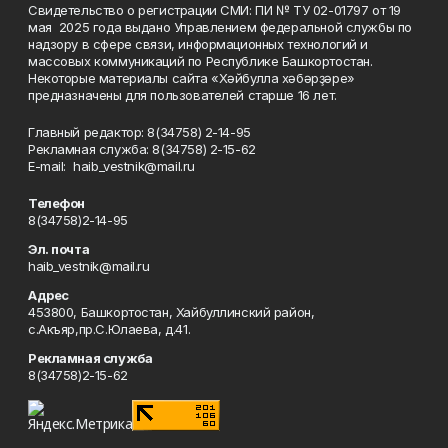
Свидетельство о регистрации СМИ: ПИ № ТУ 02-01797 от 19
мая 2025 года выдано Управлением федеральной службы по
надзору в сфере связи, информационных технологий и
массовых коммуникаций по Республике Башкортостан.
Некоторые материалы сайта «Хәйбулла хәбәрҙәре»
предназначены для пользователей старше 16 лет.
Главный редактор: 8(34758) 2-14-95
Рекламная служба: 8(34758) 2-15-62
Е-mаil: haib_vestnik@mail.ru
Телефон
8(34758)2-14-95
Эл. почта
haib_vestnik@mail.ru
Адрес
453800, Башкортостан, Хайбуллинский район,
с.Акъяр,пр.С.Юлаева, д.41.
Рекламная служба
8(34758)2-15-62