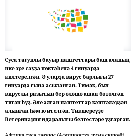
Сусҡа тағунлы бауыр паштеттары баш ҡаланың
ике эре сауҙа нөктәһенә 4 ғинуарҙа
килтерелгән. Ә уларҙа вирус барлығы 27
ғинуарҙа ғына асыҡланған. Тимәк, был
вируслы ризыҡтың бер өлөшө ашап бөтөлгән
тигән һүҙ. Әле ҡалған паштеттар кәштәләрҙән
алынған һәм юҡ ителгән. Тикшереүҙе
Ветеринария идаралығы белгестәре уҙғарған.
Африка сусҡа тағуны (Африканска чума свиней)