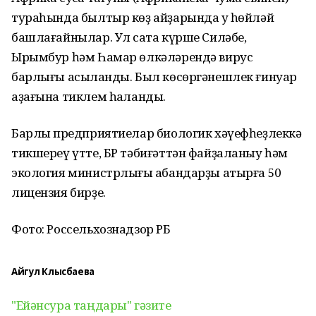
тураһында былтыр көҙ айҙарында уҡ һөйләй
башлағайнылар. Ул саҡта күрше Силәбе,
Ырымбур һәм Һамар өлкәләрендә вирус
барлығы асыҡланды. Был көсөргәнешлек ғинуар
аҙағына тиклем һаҡланды.
Барлыҡ предприятиелар биологик хәүефһеҙлеккә
тикшереү үтте, БР тәбиғәттән файҙаланыу һәм
экология министрлығы ҡабандарҙы атырға 50
лицензия бирҙе.
Фото: Россельхознадзор РБ
Айгул Клысбаева
"Ейәнсура таңдары" гәзите