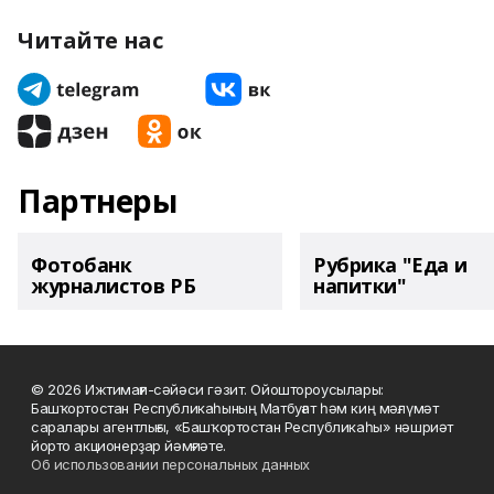
Читайте нас
Партнеры
Фотобанк
Рубрика "Еда и
журналистов РБ
напитки"
© 2026 Ижтимағи-сәйәси гәзит. Ойоштороусылары:
Башҡортостан Республикаһының Матбуғат һәм киң мәғлүмәт
саралары агентлығы, «Башҡортостан Республикаһы» нәшриәт
йорто акционерҙар йәмғиәте.
Об использовании персональных данных