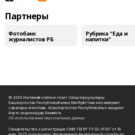
Партнеры
Фотобанк
Рубрика "Еда и
журналистов РБ
напитки"
© 2026 Ижтимағи-сәйәси гәзит. Ойоштороусылары:
Башҡортостан Республикаһының Матбуғат һәм киң мәғлүмәт
саралары агентлығы, «Башҡортостан Республикаһы» нәшриәт
йорто акционерҙар йәмғиәте.
Об использовании персональных данных
Свидетельство о регистрации СМИ: ПИ № ТУ 02-01797 от 19
мая 2025 года выдано Управлением федеральной службы по