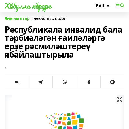
Хәйбулла хәбәрҙәре
Яңылыҡтар
1 ФЕВРАЛЯ 2021, 08:06
Республикала инвалид бала
тәрбиәләгән ғаиләләргә
ерҙе рәсмиләштереү
ябайлаштырыла
-