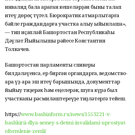
инвалид бала ҡараған кешеләрҙән быны талап
итеү дөрөҫ түгел. Бюрократик ҡатмарлыҡтарға
бәйле граждандарға участка алыу ҡыйынлаша»,
— тип иҫәпләй Башҡортостан Республикаһы
Дәүләт Йыйылышы рәйесе Константин
Толкачев.
Башҡортостан парламенты спикеры
билдәләүенсә, ер биргән органдарға, ведомство-
ара үҙ-ара эш итеү барышында, документтар
йыйыу тиҙерәк һәм еңелерәк, шуға күрә был
участканы рәсмиләштереүҙе тиҙләтергә тейеш.
https://
www.bashinform.ru/news/1553221-v-
bashkirii-dlya-semey-s-detmi-invalidami-uprostyat-
oformlenie-zemli/