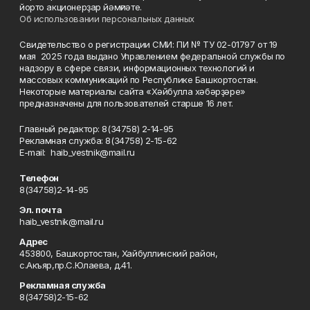
йорто акционерҙар йәмғиәте.
Об использовании персональных данных
Свидетельство о регистрации СМИ: ПИ № ТУ 02-01797 от 19
мая 2025 года выдано Управлением федеральной службы по
надзору в сфере связи, информационных технологий и
массовых коммуникаций по Республике Башкортостан.
Некоторые материалы сайта «Хәйбулла хәбәрҙәре»
предназначены для пользователей старше 16 лет.
Главный редактор: 8(34758) 2-14-95
Рекламная служба: 8(34758) 2-15-62
Е-mаil: haib_vestnik@mail.ru
Телефон
8(34758)2-14-95
Эл. почта
haib_vestnik@mail.ru
Адрес
453800, Башкортостан, Хайбуллинский район,
с.Акъяр,пр.С.Юлаева, д.41.
Рекламная служба
8(34758)2-15-62