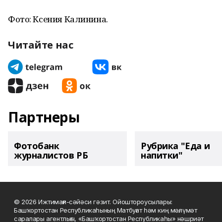
Фото: Ксения Калинина.
Читайте нас
Партнеры
Фотобанк
Рубрика "Еда и
журналистов РБ
напитки"
© 2026 Ижтимағи-сәйәси гәзит. Ойоштороусылары:
Башҡортостан Республикаһының Матбуғат һәм киң мәғлүмәт
саралары агентлығы, «Башҡортостан Республикаһы» нәшриәт