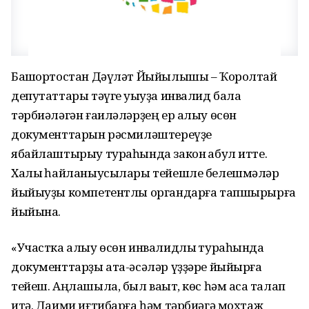
Башҡортостан Дәүләт Йыйылышы – Ҡоролтай
депутаттары тәүге уҡыуҙа инвалид бала
тәрбиәләгән ғаиләләрҙең ер алыу өсөн
документтарын рәсмиләштереүҙе
ябайлаштырыу тураһында закон ҡабул итте.
Халыҡ һайланыусылары тейешле белешмәләр
йыйыуҙы компетентлы органдарға тапшырырға
йыйына.
«Участка алыу өсөн инвалидлыҡ тураһында
документтарҙы ата-әсәләр үҙҙәре йыйырға
тейеш. Аңлашыла, был ваҡыт, көс һәм аҡса талап
итә. Даими иғтибарға һәм тәрбиәгә мохтаж