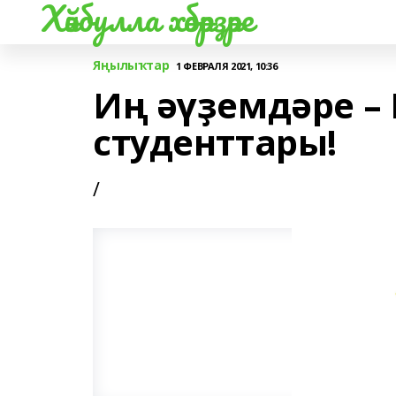
Хәйбулла хәбәрҙәре
Яңылыҡтар
1 ФЕВРАЛЯ 2021, 10:36
Иң әүҙемдәре –
студенттары!
/