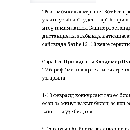
“Рәсәй – мөмкинлектәр иле” Бөтә Рәсә
уҡытыусыһы. Студенттар” һөнәри 
итеү тамамланды. Башҡортостанда
дистанциялы этабында ҡатнашасаҡ.
сайтында бөтәһе 12118 кеше теркәлгән
Сара Рәсәй Президенты Владимир Пу
“Мәғариф” милли проекты сиктәренд
уҙғарыла.
1-10 февралдә конкурсанттар өс блокт
өсөн 45 минут ваҡыт бүленә, өс көн
ваҡытты үҙе билдәләй.
“Тестарҙың һәр блогы заданиеларҙы ү