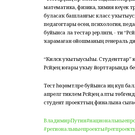
математика, физика, химия кеүек т
буласаҡ башланғыс класс уҡытыусыла
педагогтары өсөн, психология, педа
буйынса ла тестар әҙерләнгән, - ти “
ҡарамаған ойошманың генераль ди
“Киләсәк уҡытыусыһы. Студенттар” к
Рәсәйҙең юғары уҡыу йорттарында б
Тест һөҙөмтәләре буйынса иң күп ба
апрелгә тиклем Рәсәйҙең алты төбәг
студент проекттың финалына сыға
ВладимирПутин
#национальныепр
#региональныепроекты
#регпроект