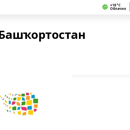
+18 °С
Облачно
 Башҡортостан