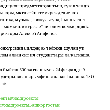
радицион предметтарҙан тыш, туған телдәр,
ры, мәктәпкәсә йәштәге учреждениелар
гогика, музыка, физкультура, һынлы сәнғәт
Рәсәй – мөмкинлектәр иле” автоном коммерцияға
ректоры Алексей Агафонов.
онкурсында илдең 85 төбәгенән, шулай уҡ
елем алған сит ил студенттары ла ҡатнаша.
лл йыйған 600 ҡатнашыусы 24 февралдән 9
ендә уҙғарыласаҡ ярымфиналда көс һынаша. 15О
саҡ.
оекты
#нацпроекты
ы
#нацпроектыБашкортостан