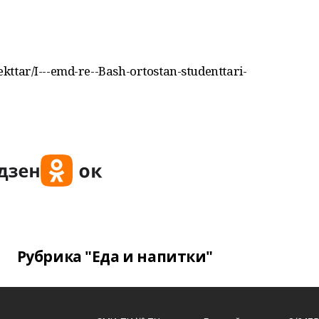
oekttar/I---emd-re--Bash-ortostan-studenttari-
Рубрика "Еда и напитки"