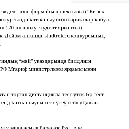
й президент платформаһы проектының “Киләсәк
конкурсында ҡатнашыу өсөн ғаризалар ҡабул
н 120-нән ашыу студент ярыштың
 Дөйөм алғанда, studtrek.ru конкурсының
.
тиндың “май” указдарында билдәләнгән
ә РФ Мәғариф министрлығы ярҙамы менән
ан торған дистанцияла тест үтәсәк. Һәр тест
 эсендә ҡатнашыусы тест үтеү өсөн уңайлы
тәү менән асыла барасаҡ. Рус теле,