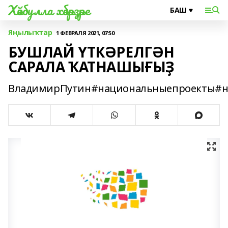
Хәйбулла хәбәрҙәре
Яңылыҡтар
1 ФЕВРАЛЯ 2021, 07:50
БУШЛАЙ ҮТКӘРЕЛГӘН
САРАЛА ҠАТНАШЫҒЫҘ
ВладимирПутин#национальныепроекты#на