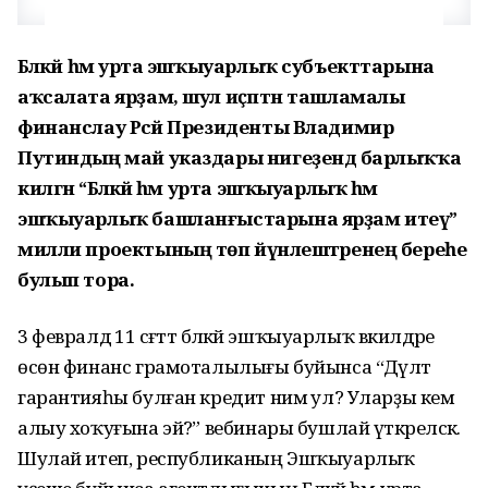
Бәләкәй һәм урта эшҡыуарлыҡ субъекттарына
аҡсалата ярҙам, шул иҫәптән ташламалы
финанслау Рәсәй Президенты Владимир
Путиндың май указдары нигеҙендә барлыҡҡа
килгән “Бәләкәй һәм урта эшҡыуарлыҡ һәм
эшҡыуарлыҡ башланғыстарына ярҙам итеү”
милли проектының төп йүнәлештәренең береһе
булып тора.
3 февралдә 11 сәғәттә бәләкәй эшҡыуарлыҡ вәкилдәре
өсөн финанс грамоталылығы буйынса “Дәүләт
гарантияһы булған кредит нимә ул? Уларҙы кем
алыу хоҡуғына эйә?” вебинары бушлай үткәреләсәк.
Шулай итеп, республиканың Эшҡыуарлыҡ