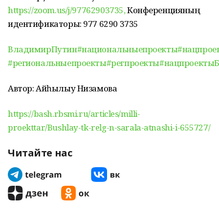
https://zoom.us/j/97762903735,
Конференцияның
идентификаторы: 977 6290 3735
ВладимирПутин
#национальныепроекты
#нацпрое
#региональныепроекты
#регпроекты
#нацпроекты
Автор: Айһылыу Низамова
https://bash.rbsmi.ru/articles/milli-
proekttar/Bushlay-tk-relg-n-sarala-atnashi-i-655727/
Читайте нас