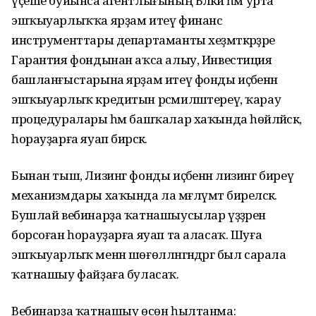
үҫеше буйынса агентлығының Бәләкәй һәм урта
эшҡыуарлыҡҡа ярҙам итеү финанс
инструменттары департаманты хеҙмәткәрҙәре
Гарантия фондынан аҡса алыу, Инвестиция
башланғыстарына ярҙам итеү фонды иҫәбенән
эшҡыуарлыҡ кредитын рәсмиләштереү, ҡарау
процедуралары һәм башҡалар хаҡында һөйләйәсәк,
һорауҙарға яуап бирәсәк.
Бынан тыш, Лизинг фонды иҫәбенән лизинг биреү
механизмдары хаҡында ла мәғлүмәт биреләсәк.
Бушлай вебинарҙа ҡатнашыусылар үҙҙәрен
борсоған һорауҙарға яуап та аласаҡ. Шуға
эшҡыуарлыҡ менән шөғөлләнгәндәргә был сарала
ҡатнашыу файҙаға буласаҡ.
Вебинарҙа ҡатнашыу өсөн һылтанма: