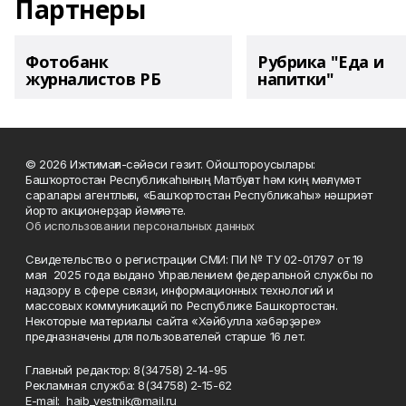
Партнеры
Фотобанк
Рубрика "Еда и
журналистов РБ
напитки"
© 2026 Ижтимағи-сәйәси гәзит. Ойоштороусылары:
Башҡортостан Республикаһының Матбуғат һәм киң мәғлүмәт
саралары агентлығы, «Башҡортостан Республикаһы» нәшриәт
йорто акционерҙар йәмғиәте.
Об использовании персональных данных
Свидетельство о регистрации СМИ: ПИ № ТУ 02-01797 от 19
мая 2025 года выдано Управлением федеральной службы по
надзору в сфере связи, информационных технологий и
массовых коммуникаций по Республике Башкортостан.
Некоторые материалы сайта «Хәйбулла хәбәрҙәре»
предназначены для пользователей старше 16 лет.
Главный редактор: 8(34758) 2-14-95
Рекламная служба: 8(34758) 2-15-62
Е-mаil: haib_vestnik@mail.ru