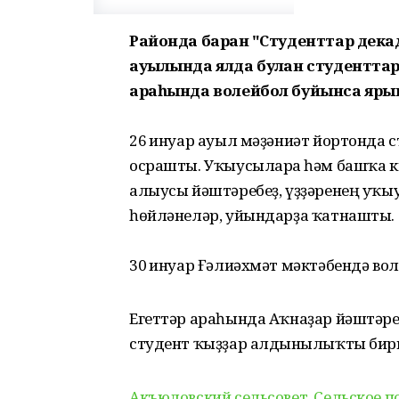
Районда барған "Студенттар дека
ауылында ялда булған студентта
араһында волейбол буйынса ярыш
26 ғинуар ауыл мәҙәниәт йортонда
осрашты. Уҡыусыларға һәм башҡа к
алыусы йәштәребеҙ, үҙҙәренең уҡ
һөйләнеләр, уйындарҙа ҡатнашты.
30 ғинуар Ғәлиәхмәт мәктәбендә во
Егеттәр араһында Аҡнаҙар йәштәре
студент ҡыҙҙар алдынғылыҡты бир
Акъюловский сельсовет. Сельское п