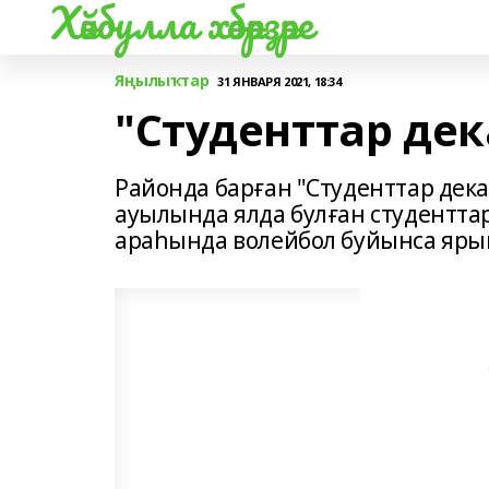
Хәйбулла хәбәрҙәре
Яңылыҡтар
31 ЯНВАРЯ 2021, 18:34
"Студенттар де
Районда барған "Студенттар дек
ауылында ялда булған студентта
араһында волейбол буйынса ярыш