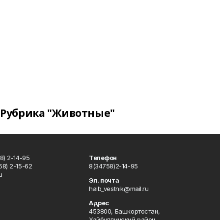
Рубрика "Животные"
8) 2-14-95
Телефон
8) 2-15-62
8(34758)2-14-95
u
Эл. почта
haib_vestnik@mail.ru
Адрес
453800, Башкортостан,
Хайбуллинский район,