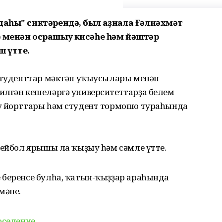
даһы" сиктәрендә, был аҙнала Ғәлиәхмәт
р менән осрашыу кисәһе һәм йәштәр
 үтте.
 студенттар мәктәп уҡыусылары менән
илгән кешеләргә университеттарҙа белем
ыу йорттары һәм студент тормошо тураһында
лейбол ярышы ла ҡыҙыу һәм сәмле үтте.
 беренсе булһа, ҡатын-ҡыҙҙар араһында
мәне.
оселение