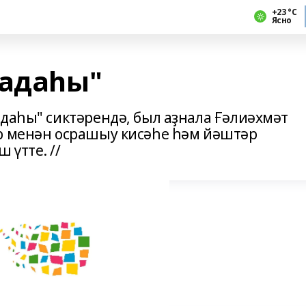
+23 °С
Ясно
кадаһы"
адаһы" сиктәрендә, был аҙнала Ғәлиәхмәт
р менән осрашыу кисәһе һәм йәштәр
 үтте. //