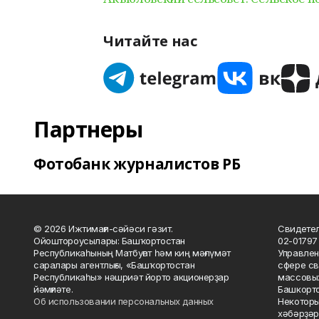
Читайте нас
Партнеры
Фотобанк журналистов РБ
© 2026 Ижтимағи-сәйәси гәзит.
Свидетел
Ойоштороусылары: Башҡортостан
02-01797
Республикаһының Матбуғат һәм киң мәғлүмәт
Управлен
саралары агентлығы, «Башҡортостан
сфере св
Республикаһы» нәшриәт йорто акционерҙар
массовых
йәмғиәте.
Башкорто
Об использовании персональных данных
Некоторы
хәбәрҙәр