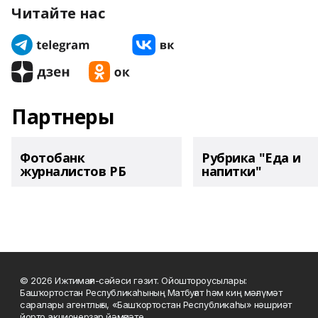
Читайте нас
Партнеры
Фотобанк
Рубрика "Еда и
журналистов РБ
напитки"
© 2026 Ижтимағи-сәйәси гәзит. Ойоштороусылары:
Башҡортостан Республикаһының Матбуғат һәм киң мәғлүмәт
саралары агентлығы, «Башҡортостан Республикаһы» нәшриәт
йорто акционерҙар йәмғиәте.