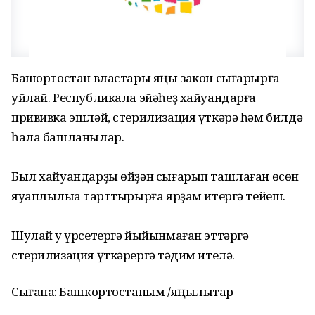
Башҡортостан властары яңы закон сығарырға
уйлай. Республикала эйәһеҙ хайуандарға
прививка эшләй, стерилизация үткәрә һәм билдә
һала башланылар.
Был хайуандарҙы өйҙән сығарып ташлаған өсөн
яуаплылыҡҡа тарттырырға ярҙам итергә тейеш.
Шулай уҡ үрсетергә йыйынмаған эттәргә
стерилизация үткәрергә тәҡдим ителә.
Сығанаҡ: Башкортостаным /яңылыҡтар