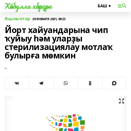
Хәйбулла хәбәрҙәре
Яңылыҡтар
29 ЯНВАРЯ 2021, 09:23
Йорт хайуандарына чип
ҡуйыу һәм уларҙы
стерилизациялау мотлаҡ
булырға мөмкин
-