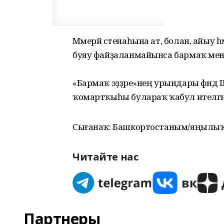
Мәмерйә стенаһына ат, болан, айыу һә
буяу файҙаланмайынса бармаҡ менә
«Бармаҡ эҙҙәре»нең урындары фәндә 
ҡомартҡыһы булараҡ ҡабул ителгән т
Сығанаҡ: Башкортостаным/яңылы
Читайте нас
Партнеры