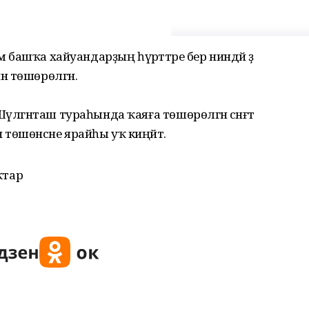
м башҡа хайуандарҙың һүрәттәре бер ниндәй ҙә
н төшөрөлгән.
Шүлгәнташ тураһында ҡаяға төшөрөлгән сәнғәт
өшөнсәне ярайһы уҡ киңәйтә.
ҡтар