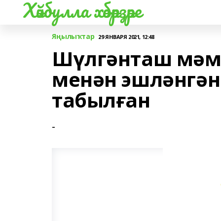
Хәйбулла хәбәрҙәре
Яңылыҡтар
29 ЯНВАРЯ 2021, 12:48
Шүлгәнташ мәм
менән эшләнгән
табылған
-