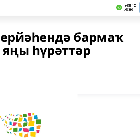
+30 °С
Ясно
ерйәһендә бармаҡ
 яңы һүрәттәр