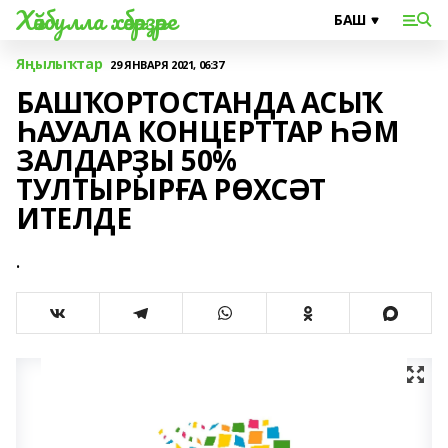
Хәйбулла хәбәрҙәре
Яңылыҡтар
29 ЯНВАРЯ 2021, 06:37
БАШҠОРТОСТАНДА АСЫҠ
ҺАУАЛА КОНЦЕРТТАР ҺӘМ
ЗАЛДАРҘЫ 50%
ТУЛТЫРЫРҒА РӨХСӘТ
ИТЕЛДЕ
.