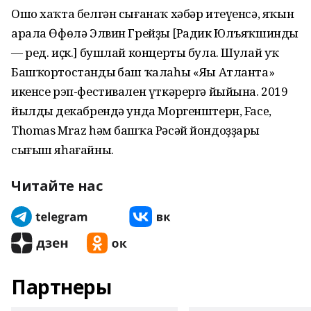
Ошо хаҡта белгән сығанаҡ хәбәр итеүенсә, яҡын
арала Өфөлә Элвин Грейҙың [Радик Юлъяҡшиндың
— ред. иҫк.] бушлай концерты була. Шулай уҡ
Башҡортостандың баш ҡалаһы «Яңы Атланта»
икенсе рэп-фестивален үткәрергә йыйына. 2019
йылдың декабрендә унда Моргенштерн, Face,
Thomas Mraz һәм башҡа Рәсәй йондоҙҙары
сығыш яһағайны.
Читайте нас
Партнеры