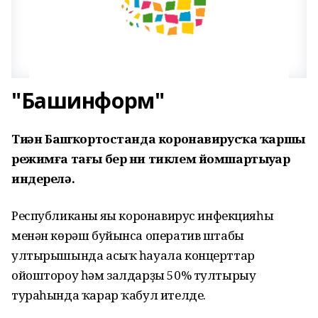
"Башинформ"
Тиҙҙән Башҡортостанда коронавирусҡа ҡаршы
режимға тағы бер ни тиклем йомшартыуҙар
индерелә.
Республиканың яңы коронавирус инфекцияһы
менән көрәш буйынса оператив штабы
ултырышында асыҡ һауала концерттар
ойоштороу һәм залдарҙы 50% тултырыу
тураһында ҡарар ҡабул ителде.