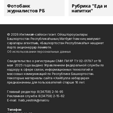
Фотобанк
Рубрика "Еда и
журналистов РБ
напитки"
© 2026 Ижтимағи-сәйәси гәзит. Ойоштороусылары:
Башҡортостан Республикаһының Матбуғат һәм киң мәғлүмәт
саралары агентлығы, «Башҡортостан Республикаһы» нәшриәт
йорто акционерҙар йәмғиәте.
Об использовании персональных данных
Свидетельство о регистрации СМИ: ПИ № ТУ 02-01797 от 19
мая 2025 года выдано Управлением федеральной службы по
надзору в сфере связи, информационных технологий и
массовых коммуникаций по Республике Башкортостан.
Некоторые материалы сайта «Хәйбулла хәбәрҙәре»
предназначены для пользователей старше 16 лет.
Главный редактор: 8(34758) 2-14-95
Рекламная служба: 8(34758) 2-15-62
Е-mаil: haib_vestnik@mail.ru
Телефон