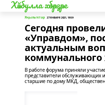
Хәйбулла хәбәрҙәре
Яңылыҡтар
27 ЯНВАРЯ 2021, 19:59
Сегодня провел
«Управдом», п
актуальным во
коммунального 
В работе форума приняли участие
представители обслуживающих и
старшие по дому МКД, обществен