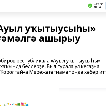
+23 °С
Ясно
«Ауыл уҡытыусыһы»
ғәмәлгә ашырыу
биров республикала «Ауыл уҡытыусыһы»
аҡында белдерҙе. Был турала ул кесаҙна
Ҡоролтайға Мөрәжәғәтнамәһендә хәбәр итт