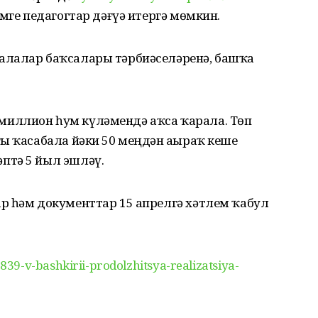
мге педагогтар дәғүә итергә мөмкин.
алалар баҡсалары тәрбиәселәренә, башҡа
иллион һум күләмендә аҡса ҡарала. Төп
ы ҡасабала йәки 50 меңдән аҙыраҡ кеше
птә 5 йыл эшләү.
р һәм документтар 15 апрелгә хәтлем ҡабул
9-v-bashkirii-prodolzhitsya-realizatsiya-