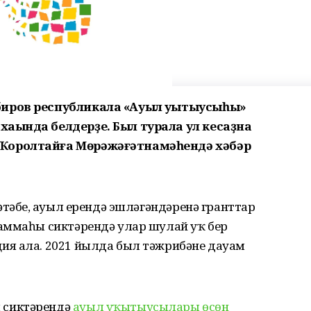
биров республикала «Ауыл уҡытыусыһы»
аҡында белдерҙе. Был турала ул кесаҙна
Ҡоролтайға Мөрәжәғәтнамәһендә хәбәр
әтәбеҙ, ауыл ерендә эшләгәндәренә гранттар
аммаһы сиктәрендә улар шулай уҡ бер
ия ала. 2021 йылда был тәжрибәне дауам
 сиктәрендә
ауыл уҡытыусылары өсөн