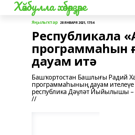
Хәйбулла хәбәрҙәре
Яңылыҡтар
28 ЯНВАРЯ 2021, 17:54
Республикала 
программаһын 
дауам итә
Башҡортостан Башлығы Радий Хә
программаһының дауам ителеүе х
республика Дәүләт Йыйылышы – 
//