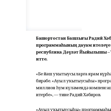
Башҡортостан Башлығы Радий Хә
программаһының дауам ителеүе х
республика Дәүләт Йыйылышы – 
итте.
«Беҙ йәш уҡытыусыларға ярҙам күрһ
бирәбеҙ. «Ауыл уҡытыусыһы» прогр
миллион һум күләмендә компенсац
итербеҙ», — тине Радий Хәбиров.
«Ауыл уҡытыусыһы» программаһы