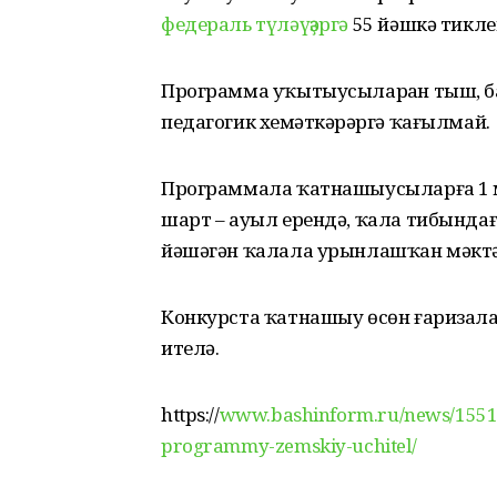
федераль түләүҙәргә
55 йәшкә тикле
Программа уҡытыусыларҙан тыш, б
педагогик хеҙмәткәрҙәргә ҡағылмай.
Программала ҡатнашыусыларға 1 м
шарт – ауыл ерендә, ҡала тибындағ
йәшәгән ҡалала урынлашҡан мәктә
Конкурста ҡатнашыу өсөн ғаризала
ителә.
https://
www.bashinform.ru/news/155183
programmy-zemskiy-uchitel/