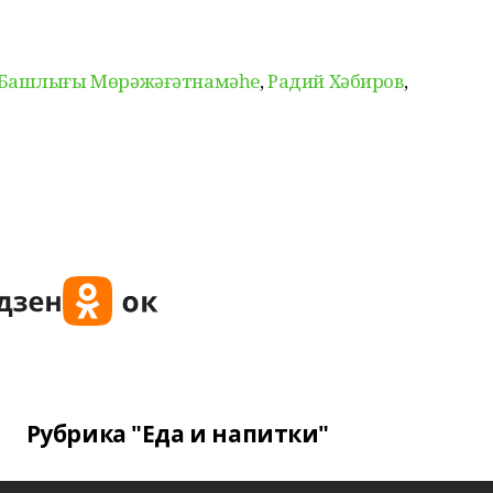
 Башлығы Мөрәжәғәтнамәһе
,
Радий Хәбиров
,
Рубрика "Еда и напитки"