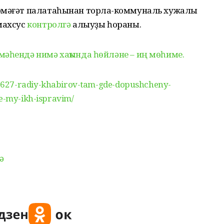
әмәғәт палатаһынан торлаҡ-коммуналь хужалыҡ
махсус
контролгә
алыуҙы һораны.
мәһендә нимә хаҡында һөйләне – иң мөһиме.
627-radiy-khabirov-tam-gde-dopushcheny-
ie-my-ikh-ispravim/
ә