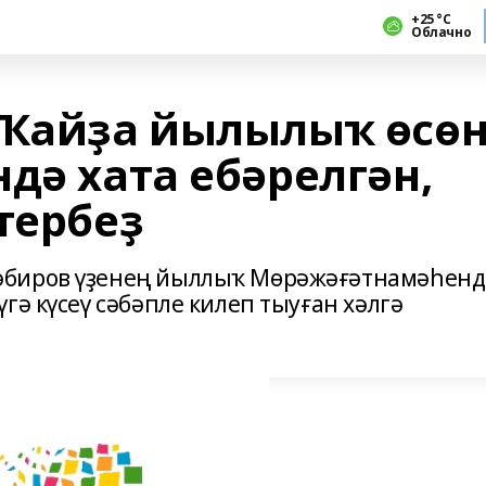
+25 °С
Облачно
 Ҡайҙа йылылыҡ өсө
дә хата ебәрелгән,
тербеҙ
әбиров үҙенең йыллыҡ Мөрәжәғәтнамәһенд
гә күсеү сәбәпле килеп тыуған хәлгә