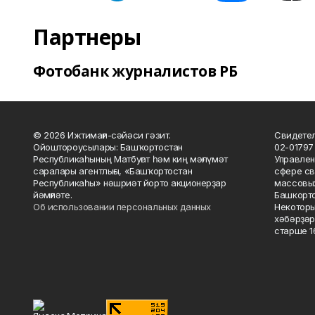
Партнеры
Фотобанк журналистов РБ
© 2026 Ижтимағи-сәйәси гәзит.
Свидетел
Ойоштороусылары: Башҡортостан
02-01797
Республикаһының Матбуғат һәм киң мәғлүмәт
Управлен
саралары агентлығы, «Башҡортостан
сфере св
Республикаһы» нәшриәт йорто акционерҙар
массовых
йәмғиәте.
Башкорто
Об использовании персональных данных
Некоторы
хәбәрҙәр
старше 16