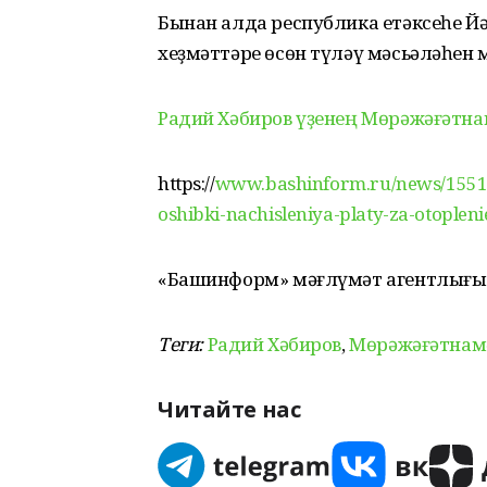
Бынан алда республика етәксеһе Й
хеҙмәттәре өсөн түләү мәсьәләһен 
Радий Хәбиров үҙенең Мөрәжәғәтна
https://
www.bashinform.ru/news/1551
oshibki-nachisleniya-platy-za-otoplen
«Башинформ» мәғлүмәт агентлығы
Теги:
Радий Хәбиров
,
Мөрәжәғәтнам
Читайте нас