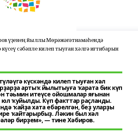
ров үҙенең йыллыҡ Мөрәжәғәтнамәһендә
 күсеү сәбәпле килеп тыуған хәлгә иғтибарын
үләүгә күскәндә килеп тыуған хәл
рҙарҙа артыҡ йылытыуға ҡарата бик күп
ән тәьмин итеүсе ойошмалар яғынан
а юл ҡуйылды. Күп факттар раҫланды.
дә ҡайҙа хата ебәрелгән, беҙ уларҙы
ире ҡайтарырбыҙ. Ләкин был хәл
әләр бирҙем», — тине Хәбиров.