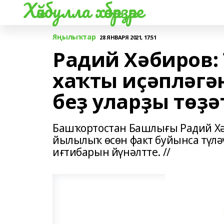
Хәйбулла хәбәрҙәре
Яңылыҡтар
28 ЯНВАРЯ 2021, 17:51
Радий Хәбиров:
хаҡты иҫәпләгән
беҙ уларҙы төҙә
Башҡортостан Башлығы Радий Х
йылылыҡ өсөн факт буйынса түләү
иғтибарын йүнәлтте. //