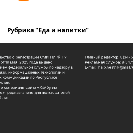
Рубрика "Еда и напитки"
ьство о регистрации СМИ: ПИ № ТУ
Главный редактор: 8(3475
 от 19 мая 2025 года выдано
Рекламная служба: 8(3475
ием федеральной службы по надзору в
Е-mаil: haib_vestnik@mail.r
язи, информационных технологий и
 коммуникаций по Республике
стан.
е материалы сайта «Хәйбулла
е» предназначены для пользователей
 лет.