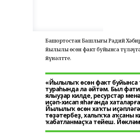
Башҡортостан Башлығы Радий Хәби
йылылыҡ өсөн факт буйынса түләүгә
йүнәлтте.
«Йылылыҡ өсөн факт буйынса т
тураһында ла әйтәм. Был фати
ялыуҙар килде, ресурстар мен
иҫәп-хисап яһағанда хаталарғ
Йылылыҡ өсөн хаҡты иҫәпләгән
төҙәтербеҙ, халыҡҡа аҡсаны к
ҡабатланмаҫҡа тейеш. Йөкләм