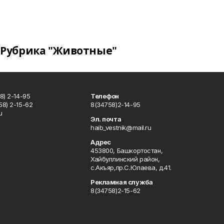
Рубрика "Животные"
8) 2-14-95
Телефон
8) 2-15-62
8(34758)2-14-95
u
Эл. почта
haib_vestnik@mail.ru
Адрес
453800, Башкортостан,
Хайбуллинский район,
с.Акъяр,пр.С.Юлаева, д.41.
Рекламная служба
8(34758)2-15-62