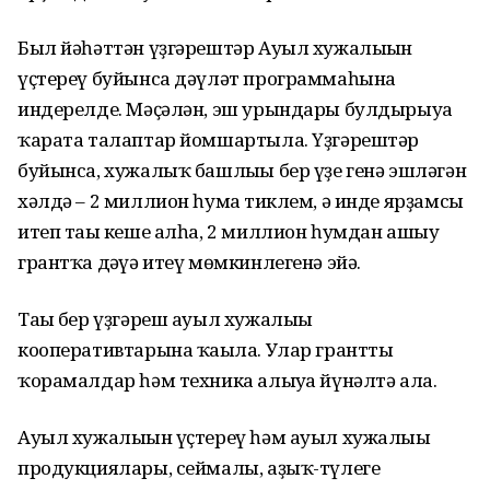
Был йәһәттән үҙгәрештәр Ауыл хужалығын
үҫтереү буйынса дәүләт программаһына
индерелде. Мәҫәлән, эш урындары булдырыуға
ҡарата талаптар йомшартыла. Үҙгәрештәр
буйынса, хужалыҡ башлығы бер үҙе генә эшләгән
хәлдә – 2 миллион һумға тиклем, ә инде ярҙамсы
итеп тағы кеше алһа, 2 миллион һумдан ашыу
грантҡа дәғүә итеү мөмкинлегенә эйә.
Тағы бер үҙгәреш ауыл хужалығы
кооперативтарына ҡағыла. Улар грантты
ҡорамалдар һәм техника алыуға йүнәлтә ала.
Ауыл хужалығын үҫтереү һәм ауыл хужалығы
продукциялары, сеймалы, аҙыҡ-түлеге