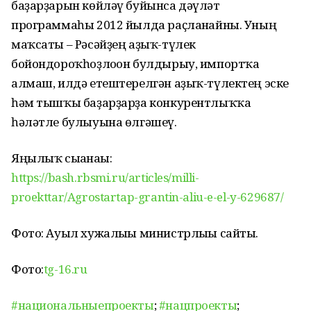
баҙарҙарын көйләү буйынса дәүләт
программаһы 2012 йылда раҫланғайны. Уның
маҡсаты – Рәсәйҙең аҙыҡ-түлек
бойондороҡһоҙлоғон булдырыу, импортҡа
алмаш, илдә етештерелгән аҙыҡ-түлектең эске
һәм тышҡы баҙарҙарҙа конкурентлыҡҡа
һәләтле булыуына өлгәшеү.
Яңылыҡ сығанағы:
https://bash.rbsmi.ru/articles/milli-
proekttar/Agrostartap-grantin-aliu-e-el-y-629687/
Фото: Ауыл хужалығы министрлығы сайты.
Фото:
tg-16.ru
#национальныепроекты
;
#нацпроекты
;