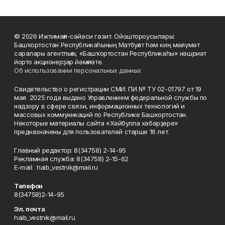
© 2026 Ижтимағи-сәйәси гәзит. Ойоштороусылары:
Башҡортостан Республикаһының Матбуғат һәм киң мәғлүмәт
саралары агентлығы, «Башҡортостан Республикаһы» нәшриәт
йорто акционерҙар йәмғиәте.
Об использовании персональных данных
Свидетельство о регистрации СМИ: ПИ № ТУ 02-01797 от 19
мая 2025 года выдано Управлением федеральной службы по
надзору в сфере связи, информационных технологий и
массовых коммуникаций по Республике Башкортостан.
Некоторые материалы сайта «Хәйбулла хәбәрҙәре»
предназначены для пользователей старше 16 лет.
Главный редактор: 8(34758) 2-14-95
Рекламная служба: 8(34758) 2-15-62
Е-mаil: haib_vestnik@mail.ru
Телефон
8(34758)2-14-95
Эл. почта
haib_vestnik@mail.ru