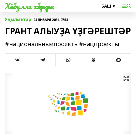
Хәйбулла хәбәрҙәре
Яңылыҡтар
28 ЯНВАРЯ 2021, 07:58
ГРАНТ АЛЫУҘА ҮҘГӘРЕШТӘР
#национальныепроекты#нацпроекты