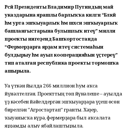
Рәсәй Президенты Владимир Путиндың май
указдарына ярашлы барлыҡҡа килгән “Бәләкәй
һәм урта эшҡыуарлыҡ һәм шәхси эшҡыуарлыҡ
башланғыстарына булышлыҡ итеү” милли
проекты нигеҙендә Башҡортостанда
“Фермерҙарға ярҙам итеү системаһын
булдырыу һәм ауыл кооперацияһын үҫтереү”
тип аталған республика проекты тормошҡа
ашырыла.
Уға үткән йылда 266 миллион һум аҡса
йүнәлтелгән. Проекттың төп йүнәлеше – ауылда
үҙ кәсебен йәйелдергән эшҡыуарҙарға үҫеш өсөн
бирелгән ”Агростартап” гранты. Хәҙер,
ҡыуанысҡа күрә, фермерҙарға был аҡсалата
ярҙамды алыу ябайлаштырыла.