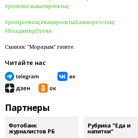
#региональныепроекты
;
#регпроекты
;
#нацпроектыБашкортостан
;
#ВладимирПутин
Сығанаҡ: "Мораҙым" гәзите.
Читайте нас
Партнеры
Фотобанк
Рубрика "Еда и
журналистов РБ
напитки"