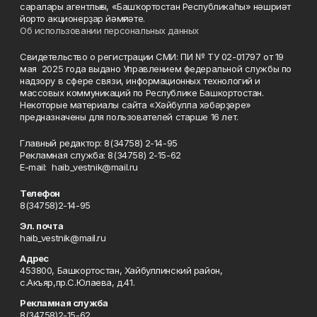
саралары агентлығы, «Башҡортостан Республикаһы» нәшриәт
йорто акционерҙар йәмғиәте.
Об использовании персональных данных
Свидетельство о регистрации СМИ: ПИ № ТУ 02-01797 от 19
мая 2025 года выдано Управлением федеральной службы по
надзору в сфере связи, информационных технологий и
массовых коммуникаций по Республике Башкортостан.
Некоторые материалы сайта «Хәйбулла хәбәрҙәре»
предназначены для пользователей старше 16 лет.
Главный редактор: 8(34758) 2-14-95
Рекламная служба: 8(34758) 2-15-62
Е-mаil: haib_vestnik@mail.ru
Телефон
8(34758)2-14-95
Эл. почта
haib_vestnik@mail.ru
Адрес
453800, Башкортостан, Хайбуллинский район,
с.Акъяр,пр.С.Юлаева, д.41.
Рекламная служба
8(34758)2-15-62