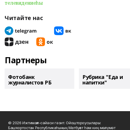
телевидениеһы
Читайте нас
Партнеры
Фотобанк
Рубрика "Еда и
журналистов РБ
напитки"
© 2026 Ижтимағи-сәйәси гәзит. Ойоштороусылары:
Башҡортостан Республикаһының Матбуғат һәм киң мәғлүмәт