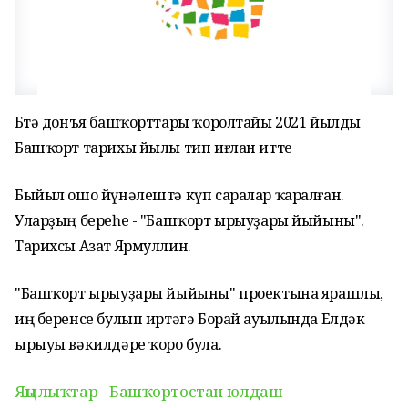
Бөтә донъя башҡорттары ҡоролтайы 2021 йылды
Башҡорт тарихы йылы тип иғлан итте
Быйыл ошо йүнәлештә күп саралар ҡаралған.
Уларҙың береһе - "Башҡорт ырыуҙары йыйыны".
Тарихсы Азат Ярмуллин.
"Башҡорт ырыуҙары йыйыны" проектына ярашлы,
иң беренсе булып иртәгә Борай ауылында Елдәк
ырыуы вәкилдәре ҡоро була.
Яңылыҡтар - Башҡортостан юлдаш