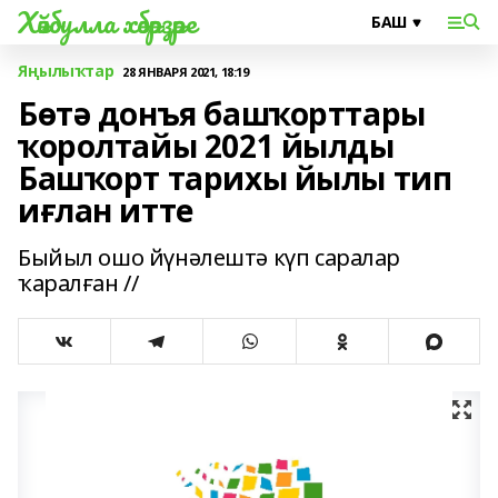
Хәйбулла хәбәрҙәре
Яңылыҡтар
28 ЯНВАРЯ 2021, 18:19
Бөтә донъя башҡорттары
ҡоролтайы 2021 йылды
Башҡорт тарихы йылы тип
иғлан итте
Быйыл ошо йүнәлештә күп саралар
ҡаралған //