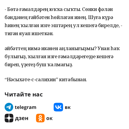
- Бөтә ғәмәлдәрең юҡҡа сыҡты. Сөнки фәлән
бәндәнең ғәйбәтен һөйләгән инең. Шуға күрә
һинең ҡылған изге эштәрең ул кешегә бирелде, -
тигән яуап ишеткән.
Ғәйбәттең нимә икәнен аңланығыҙмы? Унан һаҡ
булығыҙ, ҡылған изге ғәмәлдәрегеҙҙе кешегә
биреп, үҙегеҙ буш ҡалмағыҙ.
“Нәсыхәте-с-салихин” китабынан.
Читайте нас