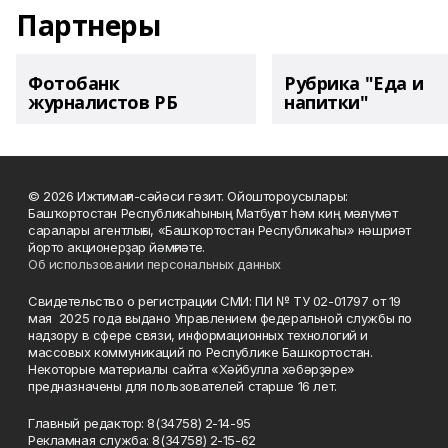
Партнеры
Фотобанк
Рубрика "Еда и
журналистов РБ
напитки"
© 2026 Ижтимағи-сәйәси гәзит. Ойоштороусылары:
Башҡортостан Республикаһының Матбуғат һәм киң мәғлүмәт
саралары агентлығы, «Башҡортостан Республикаһы» нәшриәт
йорто акционерҙар йәмғиәте.
Об использовании персональных данных
Свидетельство о регистрации СМИ: ПИ № ТУ 02-01797 от 19
мая 2025 года выдано Управлением федеральной службы по
надзору в сфере связи, информационных технологий и
массовых коммуникаций по Республике Башкортостан.
Некоторые материалы сайта «Хәйбулла хәбәрҙәре»
предназначены для пользователей старше 16 лет.
Главный редактор: 8(34758) 2-14-95
Рекламная служба: 8(34758) 2-15-62