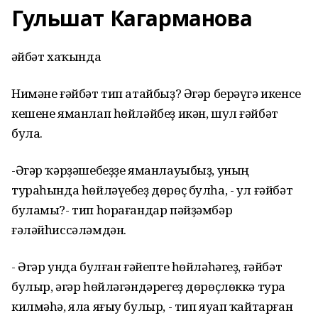
Гульшат Кагарманова
Ғәйбәт хаҡында
Нимәне ғәйбәт тип атайбыҙ? Әгәр берәүгә икенсе
кешене яманлап һөйләйбеҙ икән, шул ғәйбәт
була.
-Әгәр ҡәрҙәшебеҙҙе яманлауыбыҙ, уның
тураһында һөйләүебеҙ дөрөҫ булһа, - ул ғәйбәт
буламы?- тип һорағандар пәйҙәмбәр
ғәләйһиссәләмдән.
- Әгәр унда булған ғәйепте һөйләһәгеҙ, ғәйбәт
булыр, әгәр һөйләгәндәрегеҙ дөрөҫлөккә тура
килмәһә, яла яғыу булыр, - тип яуап ҡайтарған