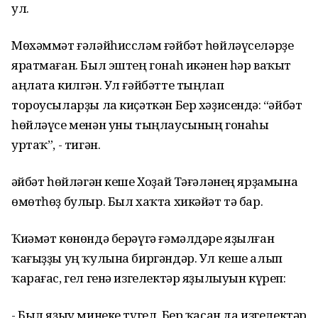
ул.
Мөхәммәт ғәләйһиссләм ғәйбәт һөйләүселәрҙе
яратмаған. Был эштең гонаһ икәнен һәр ваҡыт
аңлата килгән. Ул ғәйбәтте тыңлап
тороусыларҙы ла киҫәткән Бер хәҙисендә: “Ғәйбәт
һөйләүсе менән уны тыңлаусының гонаһы
уртаҡ”, - тигән.
Ғәйбәт һөйләгән кеше Хоҙай Тәғәләнең ярҙамына
өмөтһөҙ булыр. Был хаҡта хикәйәт тә бар.
Ҡиәмәт көнөндә берәүгә ғәмәлдәре яҙылған
ҡағыҙҙы уң ҡулына биргәндәр. Ул кеше алып
ҡарағас, гел генә изгелектәр яҙылыуын күреп:
- Был яҙыу минеке түгел. Бер ҡасан да изгелектәр