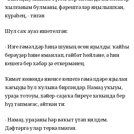
ҡылғаным булманы, фәрештәләр яңылышҡан,
күрәһең, - тигән
Шул саҡ ауаз ишетелгән:
- Изге ғәмәлдәр һиңә шуның өсөн яҙылды: ҡайһы
берәүҙәр һине яманлап, ғәйбәт һөйләне, ә һин
кешегә бер хәбәр ҙә еткермәнең.
Ҡимәт көнөндә икенсе кешегә ғәмәлдәре яҙылан
ҡағыҙҙы һул ҡулына биргәндәр. Намаҙ уҡыуы,
ураҙа тотоуы, хәйер-саҙаҡа биреүе хаҡында бер
һүҙ тапмағас, әйткән ти:
- Намаҙ, ураҙаны һәр ваҡыт үтәп килдем.
Дәфтәргә улар теркәлмәгән.