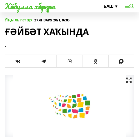
Хәйбулла хәбәрҙәре
Яңылыҡтар
27 ЯНВАРЯ 2021, 07:05
ҒӘЙБӘТ ХАҠЫНДА
.