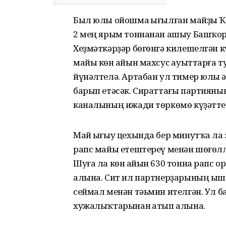
Был юлы ойошма һығылған майҙы Ҡы
2 мең ярым тоннанан ашыу Башҡорт
Хеҙмәткәрҙәр бөгөнгә килешелгән к
майы көн һайын махсус һауыттарға
йүнәлтелә. Артабан ул тимер юлы һ
барып етәсәк. Сираттағы партияны
каналының ижади төркөмө күҙәтте
Май һығыу цехында бер минутҡа ла 
рапс майы етештереү менән шөғөллә
Шуға ла көн һайын 630 тонна рапс о
алына. Сит ил партнерҙарының ыш
сеймал менән тәьмин ителгән. Ул
хужалыҡтарынан һатып алына.