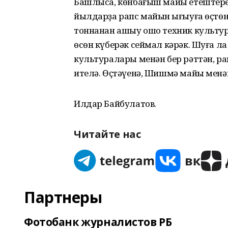
Башлыса, көнбағыш майы етештере
йылдарҙа рапс майын һығыуға өҫтө
тоннанан ашыу ошо техник культур
өсөн күберәк сеймал кәрәк. Шуға 
культуралары менән бер рәттән, р
ителә. Өҫтәүенә, Шишмә майы менә
Илдар Байбулатов.
Читайте нас
Партнеры
Фотобанк журналистов РБ