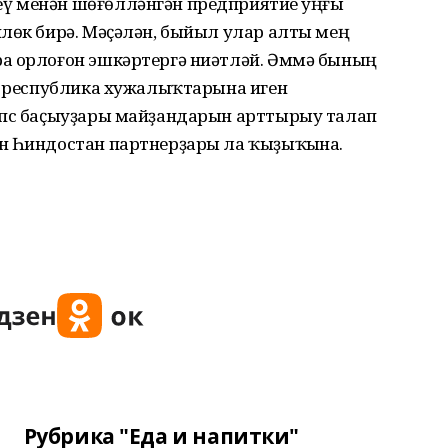
ү менән шөғөлләнгән предприятие һуңғы
нлөк бирә. Мәҫәлән, быйыл улар алты мең
а орлоғон эшкәртергә ниәтләй. Әммә бының
ла республика хужалыҡтарына иген
апс баҫыуҙары майҙандарын арттырыу талап
н Һиндостан партнерҙары ла ҡыҙыҡһына.
Рубрика "Еда и напитки"