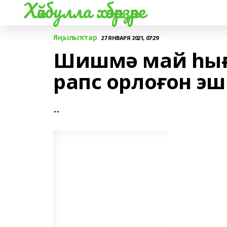
Хәйбулла хәбәрҙәре
Яңылыҡтар
27 ЯНВАРЯ 2021, 07:29
Шишмә май һығ
рапс орлоғон эш
..