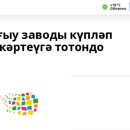
+19 °С
Облачно
ыу заводы күпләп
кәртеүгә тотондо