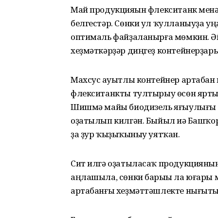
Май продукцияһын флекситанк менә
белгестәр. Сөнки ул ҡулланыуҙа у
оптималь файҙаланырға мөмкин. Ә
хеҙмәткәрҙәр диңгеҙ контейнерҙары
Махсус һауытлы контейнер артабан
флекситанкты тултырыу өсөн ярты 
Шишмә майы биодизель яғыулығы е
оҙатылып килгән. Быйыл иһә Башҡо
ҙа ҙур ҡыҙыҡһыныу уятҡан.
Сит илгә оҙатыласаҡ продукцияны
аңлашыла, сөнки барыһы ла юғары м
артабанғы хеҙмәттәшлекте нығыты