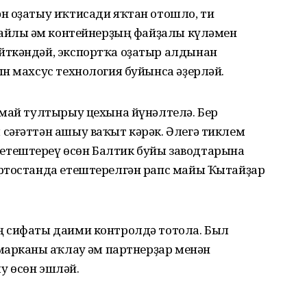
н оҙатыу иҡтисади яҡтан отошло, ти
ңайлы һәм контейнерҙың файҙалы күләмен
йткәндәй, экспортҡа оҙатыр алдынан
н махсус технология буйынса әҙерләй.
 май тултырыу цехына йүнәлтелә. Бер
сәғәттән ашыу ваҡыт кәрәк. Әлегә тиклем
тештереү өсөн Балтик буйы заводтарына
ртостанда етештерелгән рапс майы Ҡытайҙар
ң сифаты даими контролдә тотола. Был
арканы һаҡлау һәм партнерҙар менән
у өсөн эшләй.