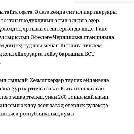
тайға оҙата. Әлеге көндә сит ил партнерҙары
остан продукцияһын һатып алырға әҙер.
үләмдең яртыһын етештергән дә инде. Рапс
 тултырылып Өфөләге Черниковка станцияһына
әм диңгеҙ судноһы менән Ҡытайға тиклем
ң контейнерҙарға тейәү барышын БСТ
.
эш тынмай. Хеҙмәткәрҙәр тәүлек әйләнәһенә
нә. Ҙур партияға заказ Ҡытайҙан килгән.
рлоғо эшкәртелеп, унан 260 тонна май һығып
анысын аҡлау өсөн завод етерлек күләмдә
 башлыса республиканың ауыл