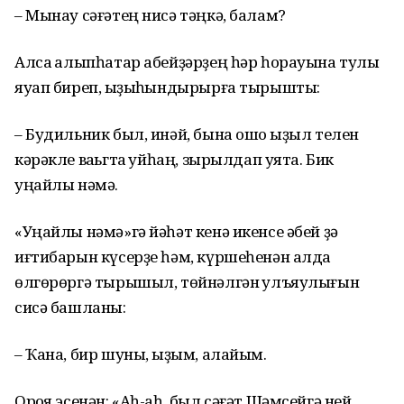
– Мынау сәғәтең нисә тәңкә, балам?
Алсаҡ алыпһатар абейҙәрҙең һәр һорауына тулы
яуап биреп, ҡыҙыҡһындырырға тырышты:
– Будильник был, инәй, бына ошо ҡыҙыл телен
кәрәкле ваҡьгтҡа ҡуйһаң, зырылдап уята. Бик
уңайлы нәмә.
«Уңайлы нәмә»гә йәһәт кенә икенсе әбей ҙә
иғтибарын күсерҙе һәм, күршеһенән алда
өлгөрөргә тырышыл, төйнәлгән ҡулъяулығын
сисә башланы:
– Ҡана, бир шуны, ҡыҙым, алайым.
Орҡоя эсенән: «Аһ-аһ, был сәғәт Шәмсейгә ней