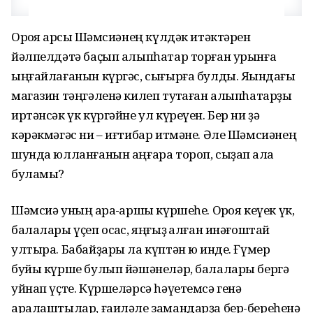
Орҡоя ҡарсыҡ Шәмсиәнең күлдәк итәктәрен
йәлпелдәтә баҫып алыпһатар торған урынға
ыңғайлағанын күргәс, сығырға булды. Яҡындағы
магазин тәңгәленә килеп туҡтаған алыпһатарҙы
иртәнсәк үк күргәйне ул күреүен. Бер ни ҙә
кәрәкмәгәс ни – иғтибар итмәне. Әле Шәмсиәнең
шунда юлланғанын аңғара тороп, сыҙап ҡала
буламы?
Шәмсиә уның ҡара-ҡаршы күршеһе. Орҡоя кеүек үк,
балалары үҫеп осҡас, яңғыҙ ҡалған инәғоштай
ултыра. Бабайҙары ла күптән юҡ инде. Ғүмер
буйы күрше булып йәшәнеләр, балалары бергә
уйнап үҫте. Күршеләрсә һәүетемсә генә
аралаштылар, ғаиләле замандарҙа бер-береһенә