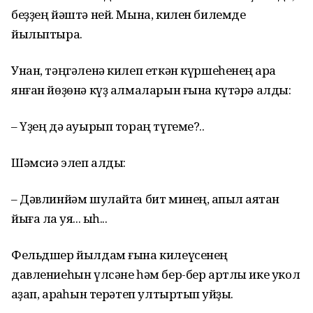
беҙҙең йәштә ней. Мына, килен билемде
йыльптыра.
Унан, тәңгәленә килеп еткән күршеһенең ҡара
янған йөҙөнә күҙ алмаларын ғына күтәрә алды:
– Үҙең дә ауырып тораң түгеме?..
Шәмсиә элеп алды:
– Дәвлинйәм шулайта бит минең, ҡапыл аяҡтан
йыға ла ҡуя... ыһ...
Фельдшер йылдам ғына килеүсенең
давлениеһын үлсәне һәм бер-бер артлы ике укол
ҡаҙап, арҡаһын терәтеп ултыртып ҡуйҙы.