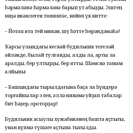
һәрмәләнә-һәрмәләнә барып ут ҡабыҙҙы. Эштең
ниҙә икәнлеген төшөнгәс, көйөп үк китте:
– Йоҡтап ята тей микән, шу һәтте һөрәндәмәһә!
Ҡарсыҡ ҡулындағы кескәй будильник тегеләй
әйләнде, былай тулғанды, алды ла, арты ла
ҡаралды, бер ултырҙы, бер ятты. Шәмсиә тамам
алйыны:
– Башындағы тырылдағына баҫа ла һүндерә
торғайнылар элек, әллә нинәмә уйҙап табалар
бит һәҙер, ҡороторҙар!
Будильник асыулы хужабикәнең башта яҫтығы,
унан күпмә түшәге аҫтына тығылды.