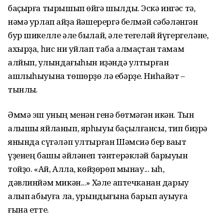
баҫырға тырышып өйгә шылды. Эскә ингәс тә,
нәмә урлап ҡайҙа йәшерергә белмәй сәбәләнгән
бур шикелле әле былай, әле тегеләй йүгергеләне,
ахырҙа, һис ни уйлап таба алмаҫтан тамам
алйып, ҡулындағыһын иҙәндә ултырған
ашлыһыуына төшөрҙө лә ебәрҙе. Ниһайәт –
тынлыҡ.
Әммә эш уның менән генә бөтмәгән икән. Тын
алышы яйланып, ярһыуы баҫылғансы, тип биҙрә
янында сүгәләп ултырған Шәмсиә бер ваҡыт
үҙенең башы әйләнеп тәнтерәкләй барыуын
тойҙо. «Ай, Алла, көйҙөрөп мынау... ыһ,
дәвлинйәм микән...» Хәле аптечканан дарыу
алып ҡабыуға ла, урындығына барып ауыуға
ғына етте.