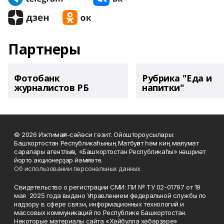
Партнеры
Фотобанк
Рубрика "Еда и
журналистов РБ
напитки"
© 2026 Ижтимағи-сәйәси гәзит. Ойоштороусылары:
Башҡортостан Республикаһының Матбуғат һәм киң мәғлүмәт
саралары агентлығы, «Башҡортостан Республикаһы» нәшриәт
йорто акционерҙар йәмғиәте.
Об использовании персональных данных
Свидетельство о регистрации СМИ: ПИ № ТУ 02-01797 от 19
мая 2025 года выдано Управлением федеральной службы по
надзору в сфере связи, информационных технологий и
массовых коммуникаций по Республике Башкортостан.
Некоторые материалы сайта «Хәйбулла хәбәрҙәре»