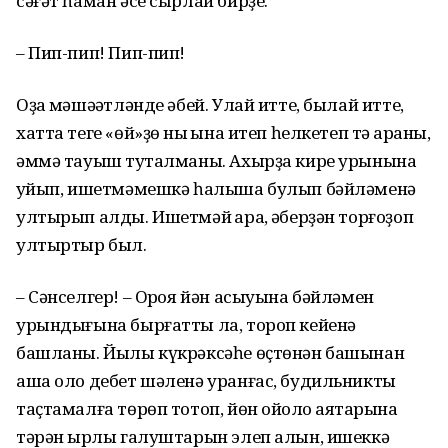
сәғәт һаман әсе сырлай бирҙе:
– Пип-пип! Пип-пип!
Оҙаҡ мәшәҡәтләнде әбей. Улай итте, былай итте,
хатта теге «өй»ҙө ныҡ ҡына итеп һелкетеп тә ҡараны,
әммә тауыш туҡталманы. Ахырҙа кире урынына
ҡуйып, ишетмәмешкә һалыша булып бәйләменә
ултырып алды. Ишетмәй ҡара, ҡәберҙән торғоҙоп
ултыртыр был.
– Сәнселгер! – Орҡоя йән асыуына бәйләмен
урындығына бырғатты ла, тороп кейенә
башланы. Йылы күкрәксәһе өҫтөнән башынан
аша оло дебет шәленә уранғас, будильникты
таҫтамалға төрөп тотоп, йөн ойоҡло аяҡтарына
тәрән ҡырлы галуштарын элеп алын, ишеккә