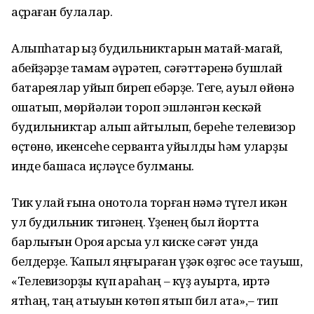
аҫраған булалар.
Алыпһатар ҡыҙ будильниктарын маҡтай-маҡгай,
абейҙәрҙе тамам әүрәтеп, сәғәттәренә бушлай
батареялар ҡуйып биреп ебәрҙе. Теге, ауыл өйөнә
оҡшатып, мөрйәләи тороп эшләнгән кескәй
будильниктар алып ҡайтылып, береһе телевизор
өҫтөнө, икенсеһе сервантҡа ҡуйылды һәм уларҙы
инде башҡаса иҫләүсе булманы.
Тик улай ғына онотола торған нәмә түгел икән
ул будильник тигәнең. Үҙенең был йортта
барлығын Орҡоя ҡарсыҡҡа ул киске сәғәт унда
белдерҙе. Ҡапыл яңғыраған үҙәк өҙгөс әсе тауыш,
«Телевизорҙы күп ҡараһаң – күҙ ауырта, иртә
ятһаң, таң атыуын көтөп ятып бил ҡата»,– тип