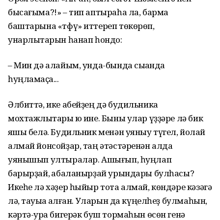
бысағыма?!» – тип аптыраһа ла, бармаҡ
баштарына «тфү» иттереп төкөрөп,
унарлыҡтарын һанап һондо:
– Мин дә алайым, унда-бында сыҡҡанда
һуңламаҫҡа...
Әлбиттә, ике абейҙең дә будильникҡа
мохтажлыҡтары юҡ ине. Быны улар үҙҙәре лә бик
яҡшы белә. Будильник менән уяныу түгел, йоҡлай
алмай йонсойҙар, таң әтәстәренән алда
уянышып ултыралар. Ашығып, һуңлап
барырҙай, ҡабаланырҙай урындары булһасы?
Икеһе лә хәҙер һыйыр тота алмай, көндәре кәзәгә
лә, тауыҡҡа ҡалған. Уларын да күңелһеҙ булмаһын,
кәртә-ҡура бигерәк буш тормаһын өсөн генә