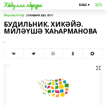
Хәйбулла хәбәрҙәре
Яңылыҡтар
27 ЯНВАРЯ 2021, 07:11
БУДИЛЬНИК. ХИКӘЙӘ.
МИЛӘҮШӘ ҠАҺАРМАНОВА
.