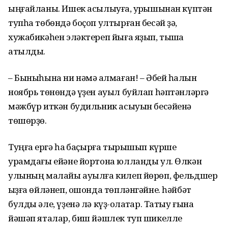
ыңғайланы. Ишек асылыуға, ҡурҡышынан күптән
тупһа төбөндә боҫоп ултырған бесәй ҙә,
хужабикәһен эләктереп йыға яҙып, тышҡа
атылды.
– Быныһына ни нәмә ҡалмаған! – Әбей һалҡын
ноябрь төнөндә үҙен ауыл буйлап һәптәнләргә
мәжбүр иткән будильник асыуын бесәйенә
төшөрҙө.
Туңғаҡ ергә һаҡ баҫырға тырышып күрше
урамдағы ейәне йортона юлланды ул. Өлкән
улының малайы ауылға килеп йөрөп, фельдшер
ҡыҙға өйләнеп, ошонда төпләнгәйне. һәйбәт
булды әле, үҙенә лә күҙ-ҡолаҡтар. Татыу ғына
йәшәп яталар, биш йәшлек туп шикелле