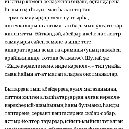
йылтыр көмөш беләҙектәр биҙәне, өҫтәлдәренә
һыуын оҙаҡ һыуытмай һаҡлай торған
термосамауырҙар менеп ултырһа,
аптечкаларына автомат ҡан баҫымын үлсәгестәр
килеп ятты. Әйткәндәй, әбейҙәр икеһе лә электр
самауыры сәйен эсмәне, ә инде теге
аппараттарын асын та ҡараманы (уның нимәһен
ҡарайһың инде, тотона белмәгәс). Шулай ҙа:
«Инде кәрәкле нәмә, инде кәрәкле», – тип уңайы
сыҡҡан һайын ҡат-ҡат маҡтап алырға онотманылар.
Быларҙан тыш абейҙәрҙең ауыл магазинынан,
ситтән килгән алыпһатарҙарҙан алған кәрәкле-
кәрәкһеҙ ҡый-шаҡыһының һаны булманы, һандыҡ
төптәренә, сервант кәштәләренә сыбар-собар,
ялтыр-йолтор тауарҙар, ҡыйыш-мыйыш тегелгән