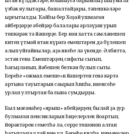
ҡытай күлдәктәре, ябыныуға барымһыҙ шыумалаҡ
үзбәк яулыҡтары, башалтайҙары, тәпешкәләре
ырғытылды. Ҡайһы бер Хоҙай ҡушмаған
әйберҙәрҙе әбейҙәр балалары әрләүҙән ҡурҡып
төпкәрәк тә йәшерҙе. Бер көн хатта сәмләнешеп
китеп үтмәй ятҡан күрәгә емештәрен дә бүлешеп
алып ҡуйғайнылар, аҙаҡ икеһе лә үкенде. Әлбиттә,
эстән генә. Емештәрҙең сифаты сығып,
һағыҙланып, йәбешеп бөткән булып сыҡты.
Береһе «ожмах емеше»н йәшертен генә кәртә
артына тауыҡтарын саҡырып һипһә, икенсеһе
ҡурлап ултыртҡан балына сумдырҙы.
Был мәғәнәһеҙ «ярыш» абейҙәрҙең былай ҙа ҙур
булмаған пенсияларын һиҙелерлек йоҡартып,
йөрәктәрен семетһә лә, серҙе төшөнөп алған
һатыусыға ҡулай ине ул. Береһе килһә, нимәнелер