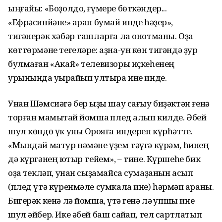
ыңғайы: «Боҙолдо, ғүмере бөткәндер...
«Ефрәсинйәне» ҡарап бумай инде һәҙер»,
тигәнерәк хәбәр ташларға ла онотманы. Оҙаҡ
көттөрмәне тегеләре: аҙна-ун көн тигәндә ҙур
булмаған «Акай» телевизоры иҫкеһенең
урынында ҡуҡырайып ултыра ине инде.
Унан Шәмсиәгә бер ҡыҙы шау сағыу биҙәктән ғенә
торған мамыҡтай йомшаҡ плед алып килде. Әбей
шул көндө үк уны Орҡояға индереп күрһәтте.
«Мындай матур нәмәне үҙем тәүгә күрәм, һинең
дә күргәнең юҡтыр тейем», – тине. Күршеһе бик
оҙаҡ текләп, унан сыҙамайса сумаҙанын асып
(плед үтә күренмәле сумкала ине) һәрмәп ҡараны.
Бигерәк кенә лә йомшаҡ, үтә генә лә ҡупшы ине
шул әйбер. Ике әбей баш сайҡап, тел сартлатып