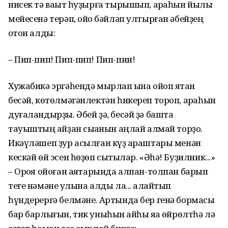
нисек тә ваҡыт һуҙырға тырышып, арҡаһын йылы
мейесенә терәп, ойоҡ бәйләп ултырған әбейҙең
ҡотон алды:
– Пип-пип! Пип-пип! Пип-пии!
Хужабикә эргәһендә мырлап ҡына ойоп ятҡан
бесәй, көтөлмәгәнлектән һикереп тороп, арҡаһын
дуғаландырҙы. Әбей ҙә, бесәй ҙә башта
тауыштың ҡайҙан сыҡҡанын аңлай алмай торҙо.
Икәүләшеп ҙур асылған күҙ ҡараштары менән
кескәй өй эсен һөҙөп сыҡтылар. «Әһә! Буҙилник...»
– Орҡоя ойоған аяҡтарында алпан-толпан барып
теге нәмәне ҡулына алды ла... ҡалайтып
һүндерергә белмәне. Артында бер генә бормасы
бар барлығын, тик уныһын ҡайһы яҡҡа өйрөлтһә лә