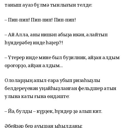
таныш ауаз бүлмә тынлығын телде:
– Пип-пип! Пип-пип! Пип-пип!
– Ай Алла, аны нишәп ҡабыҙа икән, ҡалайтып
һүндерәбеҙ инде һәҙер?!
– Үтерер инде мине был буҙилник, ҡайҙан алдым
ҡороғорҙо, ҡайҙан алдым...
Ололарҙың ҡапыл-ғара ҡубып ризаһыҙлыҡ
белдереүенән уңайһыҙланған фельдшер ҡатын
улына каты ғына өндәште:
– Йә, булды – күрҙек, һүндер ҙә алып кит.
Әбейҙәр бер ауыҙҙан ыһылданы: