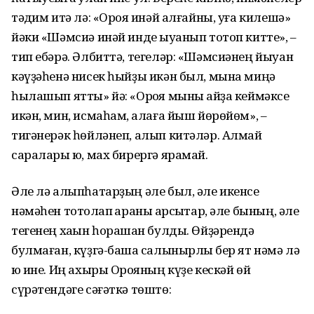
тәҡдим итә лә: «Орҡоя инәй алғайны, уға килешә»
йәки «Шәмсиә инәй инде ҡыуанып тотоп китте», –
тип ебәрә. Әлбиттә, тегеләр: «Шәмсиәнең йыуан
кәүҙәһенә нисек һыйҙы икән был, мына миңә
һылашып ятты» йә: «Орҡоя мыны ҡайҙа кеймәксе
икән, мин, исмаһам, ҡалаға йыш йөрөйөм», –
тигәнерәк һөйләнеп, алып китәләр. Алмай
саралары юҡ, мах бирергә ярамай.
Әле лә алыпһатарҙың әле был, әле икенсе
нәмәһен тотҡолап ҡараны ҡарсыҡтар, әле бының, әле
тегенең хаҡын һорашҡан булды. Өйҙәрендә
булмаған, күҙгә-башҡа салынырлыҡ бер ят нәмә лә
юҡ ине. Иң ахыры Орҡояның күҙе кескәй өй
сүрәтендәге сәғәткә төштө: