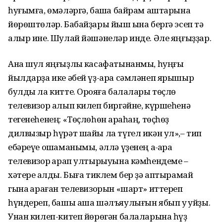
һуғымға, өмәләргә, башҡа байрам аштарына
йөрөштөләр. Бабайҙары йыш ҡына бергә эсеп тә
алыр ине. Шулай йәшәнеләр инде. Әле яңғыҙҙар.
Ана шул яңғыҙлыҡ касафатынанмы, һуңғы
йылдарҙа ике әбей үҙ-ара сәмләнеп ярышыр
булды ла китте. Орҡояға балалары төҫлө
телевизор алып килеп биргәйне, күршеһенә
тегенеһенең: «Төҫлөһөн ҡараһаң, төҫһөҙ
дилвызыр һүрәт шайы ла түгел икән ул»,– тип
ебәреүе оҡшаманымы, әллә үҙенең аҡ-ҡара
телевизор ҡарап ултырыуына кәмһендеме –
хәтере ҡалды. Быға тиклем бер ҙә аптырамай
гына ҡараған телевизорын «шарт» иттереп
һүндереп, башы аша шәлъяулығын ябып уҡ ҡуйҙы.
Унан килеп-китеп йөрөгән балаларына һүҙ