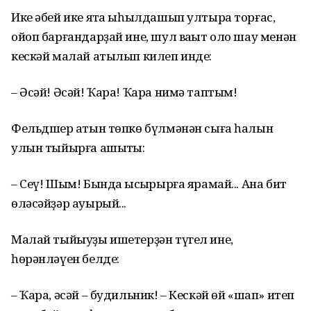
Ике әбей ике яҡта ыһылдашып ултыра торғас,
ойоп барғандарҙай ине, шул ваҡыт оло шау менән
кескәй малай атылып килеп инде:
– Әсәй! Әсәй! Ҡара! Ҡара нимә таптым!
Фельдшер ҡатын төпкө бүлмәнән сыға һалын
улын тыйырға ашыҡты:
– Сеү! Шым! Бында ҡысҡырырға ярамай... Ана бит
өләсәйҙәр ауырый...
Малай тыйыуҙы ишетерҙән түгел ине,
һөрәнләүен белде:
– Ҡара, әсәй – будильник! – Кескәй өй «шап» итеп