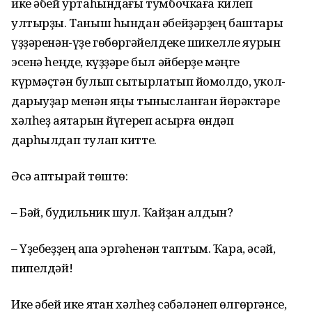
ике әбей уртаһындағы тумбочкаға килеп
ултырҙы. Таныш һындан әбейҙәрҙең баштары
үҙҙәренән-үҙе гөбөргәйелдеке шикелле яурын
эсенә һеңде, күҙҙәре был әйберҙе мәңге
күрмәҫтән булып сытырлатып йомолдо, укол-
дарыуҙар менән яңы тынысланған йөрәктәре
хәлһеҙ аяҡтарын йүгереп ҡасырға өндәп
дарһылдап тулап китте.
Әсә аптырай төштө:
– Бәй, будильник шул. Ҡайҙан алдын?
– Үҙебеҙҙең ҡапҡа эргәһенән таптым. Ҡара, әсәй,
пипелдәй!
Ике әбей ике яҡтан хәлһеҙ сәбәләнеп өлгөргәнсе,