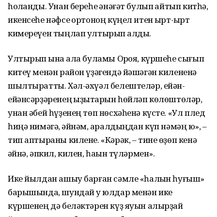
һоҡланды. Унан береһе ҡәнәғәт булып ҡайтып китһә,
икенсеһе нәфсе ҡортоноң күңел итен ҡырт-ҡырт
кимереүен тыңлап ултырып ҡалды.
Ултырып ҡына ҡала буламы Орҡоя, күршеһе сығып
китеү менән район үҙәгендә йәшәгән килененә
шылтыратты. Хәл-әхүәл белештеләр, ейән-
ейәнсәрҙәренең ҡыҙыҡтарын һөйләп көлөштөләр,
унан әбей һүҙенең төп нөсхәһенә күсте. «Ул плед
һиңә нимәгә, ҡәйнәм, ҡаралдыңдан күп нәмәң юҡ», –
тип аптыраны килене. «Кәрәк, – тине өҙөп кенә
ҡәйнә, әпкил, килен, һаҡын түләрмен».
Ике йылдан ашыу барған сәмле «һалҡын һуғыш»
барышында, шундай уҡ юлдар менән ике
күршенең дә беләктәрен күҙ яуын алырҙай