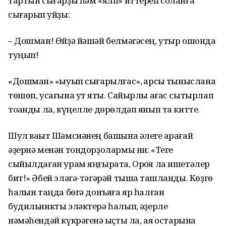
тартын сығарҙы һәм «ялп» иттереп соланға
сығарып ҡуйҙы:
– Дошман! Өйҙә йәшәй белмәгәсең, утыр ошонда
туңып!
«Дошман» «ҡыуып сығарылғас», ҡарсыҡ тыныслана
төшөп, усағына ут яҡты. Сайырлы ағас сытырлап
тоҡанды ла, күңелле дөрөлдәп янып та китте.
Шул ваҡыт Шәмсиәнең башына әлеге ҡарағай
әҙернә менән тондорҙолармы ни: «Теге
сыйылдаған урам яңғырата, Орҡоя ла ишетәлер
бит!» Әбей эләгә-тәгәрәй тышҡа ташланды. Көҙгө
һалҡын таңда бөгә донъяға яр һалған
будильникты эләктерә һалып, ҡәҙерле
нәмәһендәй күкрәгенә ҡыҫты ла, аяҡ остарына