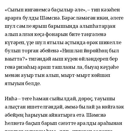
«Сығып ингәнемсә баҫылыр әле», – тип кәзәһен
ҡарарға булды Шәмсиә. Бәрәсләмәгән икән, әлеге
шул сәмле ярыш барышында алыпһатарҙан
алып ҡалған кеҫә фонарын бите тәңгәленә
күтәреп, үҙе шул яҡтылыҡ аҫтында өрәк шикелле
булып торған әбейенә «Нишләп йөрөйһөң был
ваҡытта?» тигәндәй аҡыш күҙен өйләндереп бер
генә ризаһыҙ ҡараш ташланы ла, быуаҙ кәүҙәһе
менән ауыр тын алып, мырт-мырт көйшәп
ятыуын белде.
Инһә – теге һаман сыйылдай, дөрөҫ, тауышы
алыҫтан ишетелгәндәй, әммә былай ҙа көйгәләк
әбейҙең һарыуын ҡайнатырға етә. Шәмсиә
һелкетә баҫып барып сәғәтте ҡаралды араһынан