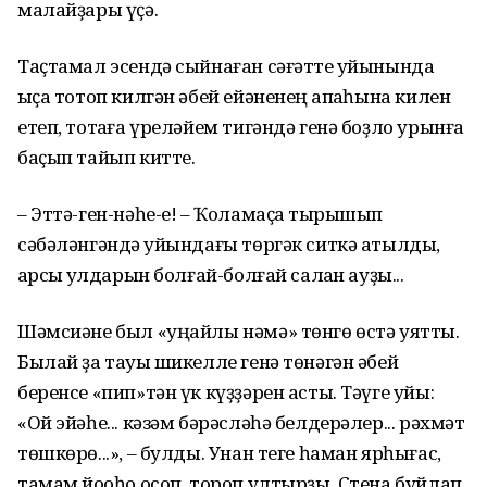
малайҙары үҫә.
Таҫтамал эсендә сыйнаған сәғәтте ҡуйынында
ҡыҫа тотоп килгән әбей ейәненең ҡапҡаһына килен
етеп, тотҡаға үреләйем тигәндә генә боҙло урынға
баҫып тайып китте.
– Эттә-ген-нәһе-е! – Ҡоламаҫҡа тырышып
сәбәләнгәндә ҡуйындағы төргәк ситкә атылды,
ҡарсыҡ ҡулдарын болғай-болғай салҡан ауҙы...
Шәмсиәне был «уңайлы нәмә» төнгө өстә уятты.
Былай ҙа тауыҡ шикелле генә төнәгән әбей
беренсе «пип»тән үк күҙҙәрен асты. Тәүге уйы:
«Ой эйәһе... кәзәм бәрәсләһә белдерәлер... рәхмәт
төшкөрө...», – булды. Унан теге һаман ярһығас,
тамам йоҡоһо осоп, тороп ултырҙы. Стена буйлап