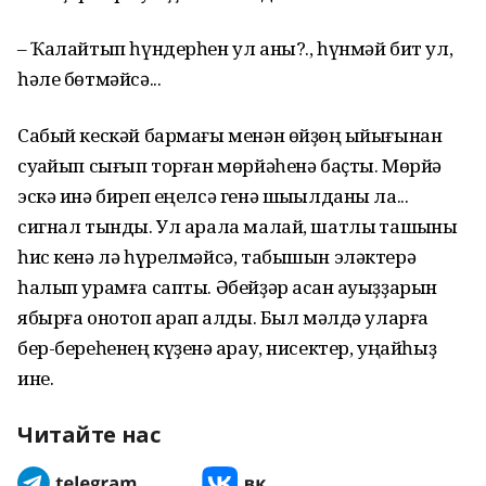
– Ҡалайтып һүндерһен ул аны?., һүнмәй бит ул,
һәле бөтмәйсә...
Сабый кескәй бармағы менән өйҙөң ҡыйығынан
суҡайып сығып торған мөрйәһенә баҫты. Мөрйә
эскә инә биреп еңелсә генә шыҡылданы ла...
сигнал тынды. Ул арала малай, шатлыҡ ташҡыны
һис кенә лә һүрелмәйсә, табышын эләктерә
һалып урамға сапты. Әбейҙәр асҡан ауыҙҙарын
ябырға онотоп ҡарап ҡалды. Был мәлдә уларға
бер-береһенең күҙенә ҡарау, нисектер, уңайһыҙ
ине.
Читайте нас