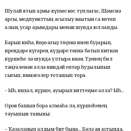
Шулай ятып аҙмы-күпме көс туплағас, Шәмсиә
ҡарсыҡ, медпункттың асылыу ваҡытын саҡ көтөп
алын, ҡусҡар аҙымдары менән шунда юлланды.
Барып инһә, йөҙө ҡағыҙ төҫөнә инеп буҙарып,
ирендәре күгәрен, күҙҙәре төпкә батып киткән
күршеһе лә шунда ултыра икән. Үҙенең бил
тәңгәленән әллә ниндәй ептәр һуҙылыпып
сығып, нимәгәлер тоташып тора.
– Ыһ, нихәл, күрше, ауырып киттеңме әллә? Ыһ...
Орҡоя башын бора алмаһа ла, күршеһенең
тауышын таныны:
– Ҡазаланып ҡалдым бит бына... Бәлә аяҡ аҫтында,