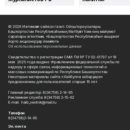
© 2026 Ижтимағи-сәйәси гәзит. Ойоштороусылары:
Башҡортостан Республикаһының Матбуғат һәм киң мәғлүмәт
саралары агентлығы, «Башҡортостан Республикаһы» нәшриәт
йорто акционерҙар йәмғиәте.
Об использовании персональных данных
Свидетельство о регистрации СМИ: ПИ № ТУ 02-01797 от 19
мая 2025 года выдано Управлением федеральной службы по
надзору в сфере связи, информационных технологий и
массовых коммуникаций по Республике Башкортостан.
Некоторые материалы сайта «Хәйбулла хәбәрҙәре»
предназначены для пользователей старше 16 лет.
Главный редактор: 8(34758) 2-14-95
Рекламная служба: 8(34758) 2-15-62
Е-mаil: haib_vestnik@mail.ru
Телефон
8(34758)2-14-95
Эл. почта