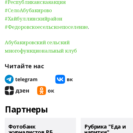
#Республиканскаяакция
#СелоАбубакирово
#Хайбуллинскийрайон
#Федоровскоесельскоепоселение
.
Абубакировский сельский
многофункциональный клуб
Читайте нас
Партнеры
Фотобанк
Рубрика "Еда и
журналистов РБ
напитки"