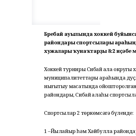
Бүребай ауылында хоккей буйынс
райондары спортсылары араһында
хужалары ҡунаҡтарҙы 8:2 иҫәбе м
Хоккей турниры Сибай ҡала округы
муниципалитеттары араһында дуҫлы
нығытыу маҡсатында ойошторолған.
райондары, Сибай ҡалаһы спортсыла
Спортсылар 2 төркөмсәгә бүленде:
1 –Йылайыр һәм Хәйбулла районда