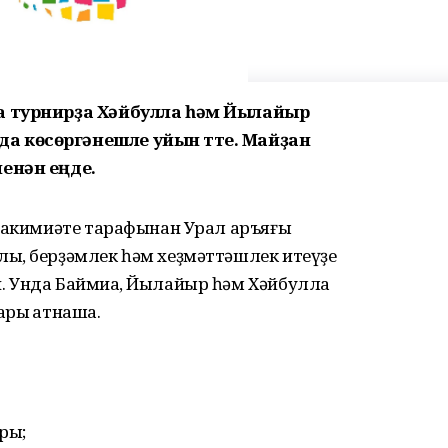
а турнирҙа Хәйбулла һәм Йылайыр
 көсөргәнешле уйын үтте. Майҙан
енән еңде.
 хакимиәте тарафынан Урал аръяғы
ҡ, берҙәмлек һәм хеҙмәттәшлек итеүҙе
 Унда Баймиаҡ, Йылайыр һәм Хәйбулла
ры ҡатнаша.
ры;