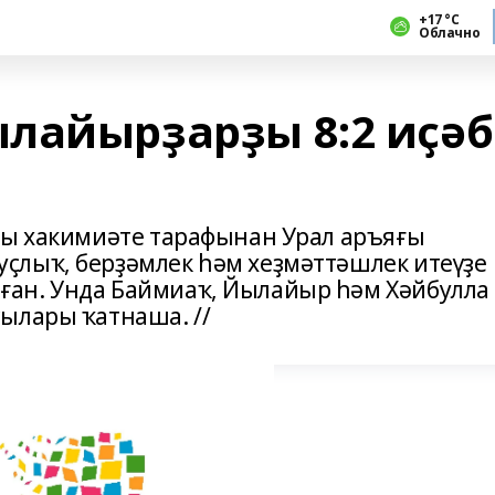
+17 °С
Облачно
лайырҙарҙы 8:2 иҫәб
гы хакимиәте тарафынан Урал аръяғы
ҫлыҡ, берҙәмлек һәм хеҙмәттәшлек итеүҙе
ан. Унда Баймиаҡ, Йылайыр һәм Хәйбулла
ылары ҡатнаша. //