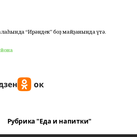
алаһында “Ирәндек” боҙ майҙанында үтә.
айона
Рубрика "Еда и напитки"