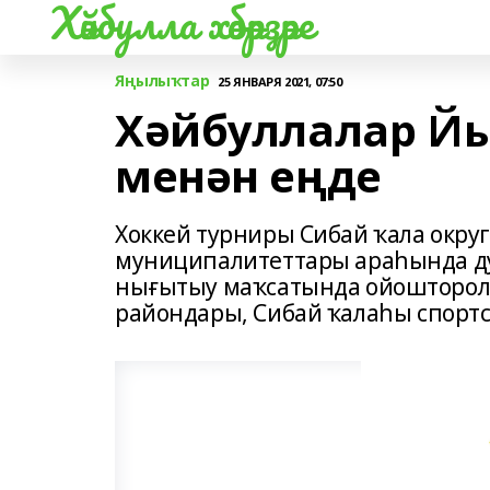
Хәйбулла хәбәрҙәре
Яңылыҡтар
25 ЯНВАРЯ 2021, 07:50
Хәйбуллалар Йы
менән еңде
Хоккей турниры Сибай ҡала окру
муниципалитеттары араһында ду
нығытыу маҡсатында ойошторолғ
райондары, Сибай ҡалаһы спортс