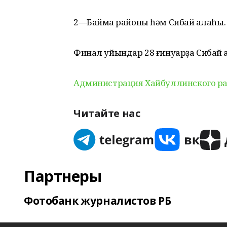
2—Баймаҡ районы һәм Сибай ҡалаһы.
Финал уйындар 28 ғинуарҙа Сибай ҡ
Администрация Хайбуллинского р
Читайте нас
Партнеры
Фотобанк журналистов РБ