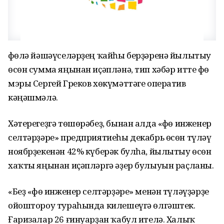
Өфөлә йәшәүселәрҙең ҡайһы берҙәренә йылытыу
өсөн сумма яңынан иҫәпләнә, тип хәбәр итте Өфө
мэры Сергей Греков хөкүмәттәге оператив
кәңәшмәлә.
Хәтерегеҙгә төшөрәбеҙ, бынан алда «Өфө инженер
селтәрҙәре» предприятиеһы декабрь өсөн түләү
ноябрҙекенән 42% күберәк булһа, йылытыу өсөн
хаҡты яңынан иҫәпләргә әҙер булыуын раҫланы.
«Беҙ «Өфө инженер селтәрҙәре» менән түләүҙәрҙе
ойоштороу тураһында килешеүгә өлгәштек.
Ғаризалар 26 ғинуарҙан ҡабул ителә. Халыҡ