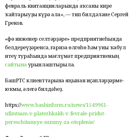
февраль квитанцияларында аҡсаны кире
ҡайтарыуҙы күрә ала», — тип билдәләне Сергей
Греков.
«Өфө инженер селтәрҙәре» предприятиеһында
белдереүҙәренсә, ғариза өлгөһө һәм уны ҡабул
итеү тураһында мәғлүмәт предприятиеның
сайтына
урынлаштырыла.
БашРТС клиенттарына яңынан иҫәпләрҙәрме-
юҡмы, әлегә билдәһеҙ.
https://
www.bashinform.ru/news/1549961-
ufimtsam-v-platezhkakh-v-fevrale-pridut-
pereschitannye-summy-za-otoplenie/