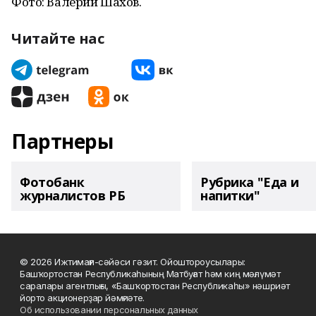
Фото: Валерий Шахов.
Читайте нас
Партнеры
Фотобанк
Рубрика "Еда и
журналистов РБ
напитки"
© 2026 Ижтимағи-сәйәси гәзит. Ойоштороусылары:
Башҡортостан Республикаһының Матбуғат һәм киң мәғлүмәт
саралары агентлығы, «Башҡортостан Республикаһы» нәшриәт
йорто акционерҙар йәмғиәте.
Об использовании персональных данных