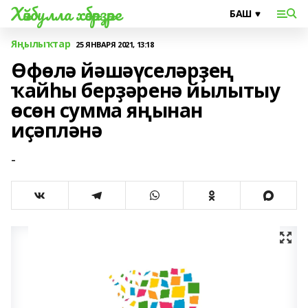
Хәйбулла хәбәрҙәре
Яңылыҡтар
25 ЯНВАРЯ 2021, 13:18
Өфөлә йәшәүселәрҙең
ҡайһы берҙәренә йылытыу
өсөн сумма яңынан
иҫәпләнә
-