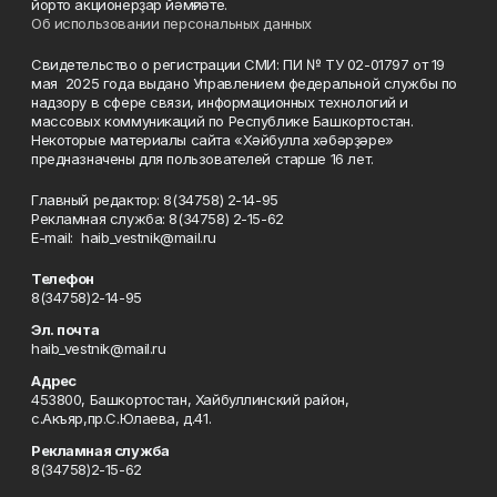
йорто акционерҙар йәмғиәте.
Об использовании персональных данных
Свидетельство о регистрации СМИ: ПИ № ТУ 02-01797 от 19
мая 2025 года выдано Управлением федеральной службы по
надзору в сфере связи, информационных технологий и
массовых коммуникаций по Республике Башкортостан.
Некоторые материалы сайта «Хәйбулла хәбәрҙәре»
предназначены для пользователей старше 16 лет.
Главный редактор: 8(34758) 2-14-95
Рекламная служба: 8(34758) 2-15-62
Е-mаil: haib_vestnik@mail.ru
Телефон
8(34758)2-14-95
Эл. почта
haib_vestnik@mail.ru
Адрес
453800, Башкортостан, Хайбуллинский район,
с.Акъяр,пр.С.Юлаева, д.41.
Рекламная служба
8(34758)2-15-62