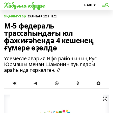
Хәйбулла хәбәрҙәре
Яңылыҡтар
23 ЯНВАРЯ 2021, 18:02
М-5 федераль
трассаһындағы юл
фажиғәһендә 4 кешенең
ғүмере өҙөлдө
Үлемесле авария Өфө районының Рус
Юрмашы менән Шамонин ауылдары
араһында теркәлгән. //