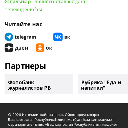
Яңылыҡтар - Башҡортостан юлдаш
телевидениеһы
Читайте нас
Партнеры
Фотобанк
Рубрика "Еда и
журналистов РБ
напитки"
© 2026 Ижтимағи-сәйәси гәзит. Ойоштороусылары:
Башҡортостан Республикаһының Матбуғат һәм киң мәғлүмәт
саралары агентлығы, «Башҡортостан Республикаһы» нәшриәт