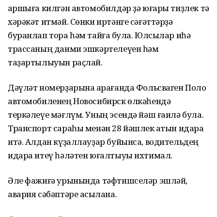
ҡаршыға килгән автомобилдәр ҙә юғары тиҙлек тә
хәрәкәт итмәй. Сөнки иртәнге сәғәттәрҙә
буранлап тора һәм тайғаҡ була. Юлсылар иһә
трассаның даими эшкәртелеүен һәм
таҙартылыуын раҫлай.
Дәүләт номерҙарына ҡарағанда Фольсваген Поло
автомобиленең Новосибирск өлкәһендә
теркәлеүе мәғлүм. Уның эсендә йәш ғаилә була.
Транспорт сараһы менән 28 йәшлек ҡатын идара
итә. Алдан күҙаллауҙар буйынса, водительдең
идара итеү һәләтен юғалтыуы ихтимал.
Әле фажиғә урынында тәфтишселәр эшләй,
авария сәбәптәре асыҡлана.