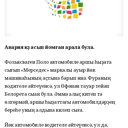
Авария күҙ асып йомған арала була.
Фольксваген Поло автомобиле ҡаршы һыҙатҡа
сығып «Мерседес» маркалы ауыр йөк
машинаһының аҫтына барып инә. Фураның
водителе әйтеүенсә, ул Өфөнән тауар тейәп
Белоретҡа сыҡҡан була. Әммә алыҫ китеп тә
өлгөрмәй, ҡаршы һыҙаттағы автомобилдәрҙең
береһе уның алдына килеп сыға.
Йөк автомобиле водителе әйтеүенсә, ул да,