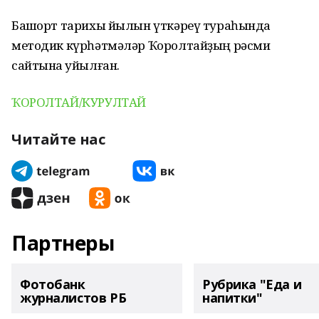
Башҡорт тарихы йылын үткәреү тураһында
методик күрһәтмәләр Ҡоролтайҙың рәсми
сайтына ҡуйылған.
ҠОРОЛТАЙ/КУРУЛТАЙ
Читайте нас
Партнеры
Фотобанк
Рубрика "Еда и
журналистов РБ
напитки"