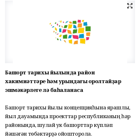
Башҡорт тарихы йылында район
хакимиәттәре һәм урындағы ҡоролтайҙар
эшмәкәрлеге лә баһаланасаҡ
Башҡорт тарихы йылы концепцияһына ярашлы,
йыл дауамында проекттар республиканың һәр
районында, шулай ук башҡорттар күпләп
йәшәгән төбәктәрҙә ойошторола.