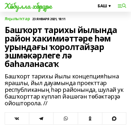
Хәйбулла хәбәрҙәре
Яңылыҡтар
23 ЯНВАРЯ 2021, 18:11
Башҡорт тарихы йылында
район хакимиәттәре һәм
урындағы ҡоролтайҙар
эшмәкәрлеге лә
баһаланасаҡ
Башҡорт тарихы йылы концепцияһына
ярашлы, йыл дауамында проекттар
республиканың һәр районында, шулай ук
башҡорттар күпләп йәшәгән төбәктәрҙә
ойошторола. //