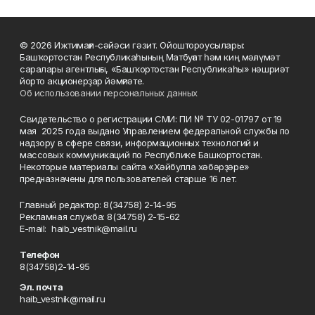
© 2026 Ижтимағи-сәйәси гәзит. Ойоштороусылары:
Башҡортостан Республикаһының Матбуғат һәм киң мәғлүмәт
саралары агентлығы, «Башҡортостан Республикаһы» нәшриәт
йорто акционерҙар йәмғиәте.
Об использовании персональных данных
Свидетельство о регистрации СМИ: ПИ № ТУ 02-01797 от 19
мая 2025 года выдано Управлением федеральной службы по
надзору в сфере связи, информационных технологий и
массовых коммуникаций по Республике Башкортостан.
Некоторые материалы сайта «Хәйбулла хәбәрҙәре»
предназначены для пользователей старше 16 лет.
Главный редактор: 8(34758) 2-14-95
Рекламная служба: 8(34758) 2-15-62
Е-mаil: haib_vestnik@mail.ru
Телефон
8(34758)2-14-95
Эл. почта
haib_vestnik@mail.ru