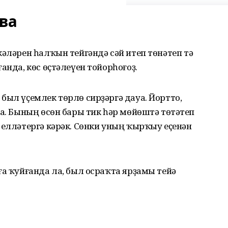
ва
кәләрен һалҡын тейгәндә сәй итеп төнәтеп тә
анда, көс өҫтәлеүен тойорһоғоҙ.
был үҫемлек төрлө сирҙәргә дауа. Йортто,
та. Бының өсөн бары тик һәр мөйөштә төтәтеп
 елләтергә кәрәк. Сөнки уның ҡырҡыу еҫенән
ға ҡуйғанда ла, был осраҡта ярҙамы тейә