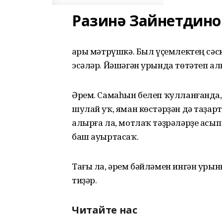
Разинә Зайнетдино
Һары мәтрүшкә. Был үҫемлектең сәс
эсәләр. Йәшәгән урында төтәтеп алғ
Әрем. Самаһын белеп ҡулланғанда, 
шулай уҡ, яман көстәрҙән дә таҙар
алырға ла, мотлаҡ тәҙрәләрҙе асып
баш ауыртасаҡ.
Тағы ла, әрем бәйләмен ингән урын
тиҙәр.
Читайте нас