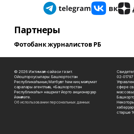
Партнеры
Фотобанк журналистов РБ
© 2026 Ижтимағи-сәйәси гәзит.
Свидетел
Ойоштороусылары: Башҡортостан
02-01797
Республикаһының Матбуғат һәм киң мәғлүмәт
Управлен
саралары агентлығы, «Башҡортостан
сфере св
Республикаһы» нәшриәт йорто акционерҙар
массовых
йәмғиәте.
Башкорто
Об использовании персональных данных
Некоторы
хәбәрҙәр
старше 16