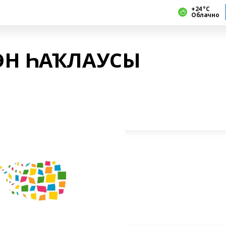
+24 °С
Облачно
ӘН ҺАҠЛАУСЫ