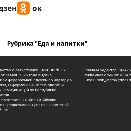
Рубрика "Еда и напитки"
ьство о регистрации СМИ: ПИ № ТУ
Главный редактор: 8(3475
 от 19 мая 2025 года выдано
Рекламная служба: 8(3475
ием федеральной службы по надзору в
Е-mаil: haib_vestnik@mail.r
язи, информационных технологий и
 коммуникаций по Республике
стан.
е материалы сайта «Хәйбулла
е» предназначены для пользователей
 лет.