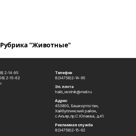
Рубрика "Животные"
8) 2-14-95
Телефон
8) 2-15-62
8(34758)2-14-95
u
Эл. почта
haib_vestnik@mail.ru
Адрес
453800, Башкортостан,
Хайбуллинский район,
с.Акъяр,пр.С.Юлаева, д.41.
Рекламная служба
8(34758)2-15-62