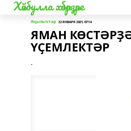
Хәйбулла хәбәрҙәре
Яңылыҡтар
22 ЯНВАРЯ 2021, 07:14
ЯМАН КӨСТӘРҘ
ҮҪЕМЛЕКТӘР
.