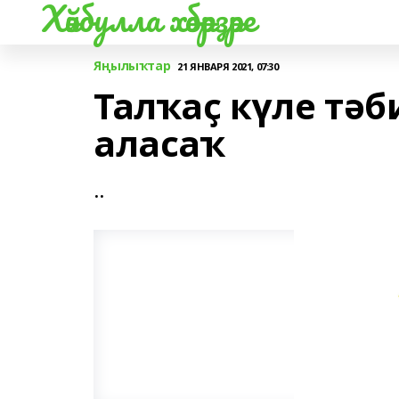
Хәйбулла хәбәрҙәре
Яңылыҡтар
21 ЯНВАРЯ 2021, 07:30
Талҡаҫ күле тәб
аласаҡ
..