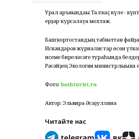
Урал аръяғындағы Талҡаҫ күле - күп
ерҙәр ҡурсалауға мохтаж.
Башҡортостандың тәбиғәттән файҙ
Искәндәров журналистар өсөн үткән
исеме биреләсәге тураһында белдер
Рәсәйҙең Экология министрлығына е
Фото:
bashturist.ru
Автор: Эльвира Әсәҙуллина
Читайте нас