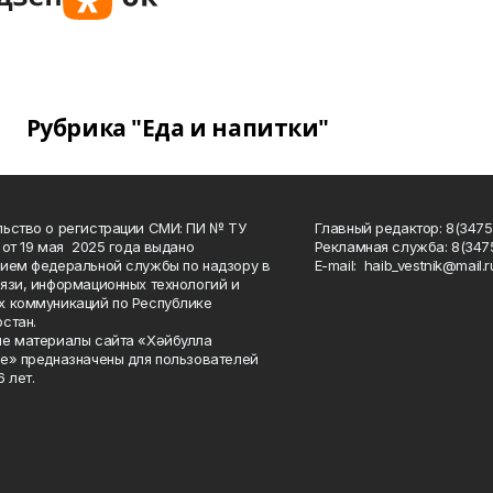
Рубрика "Еда и напитки"
ьство о регистрации СМИ: ПИ № ТУ
Главный редактор: 8(3475
 от 19 мая 2025 года выдано
Рекламная служба: 8(3475
ием федеральной службы по надзору в
Е-mаil: haib_vestnik@mail.r
язи, информационных технологий и
 коммуникаций по Республике
стан.
е материалы сайта «Хәйбулла
е» предназначены для пользователей
 лет.