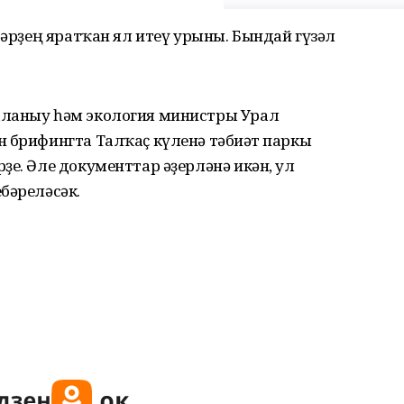
тәрҙең яратҡан ял итеү урыны. Бындай гүзәл
аланыу һәм экология министры Урал
 брифингта Талҡаҫ күленә тәбиғәт паркы
ҙе. Әле документтар әҙерләнә икән, ул
бәреләсәк.