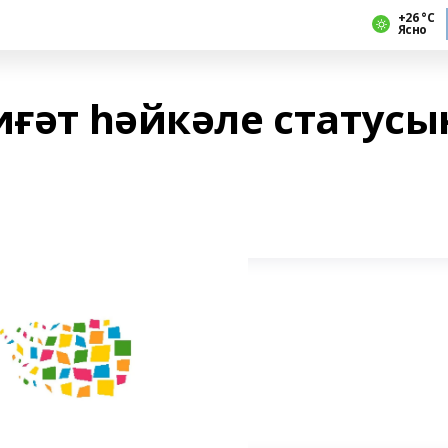
+26 °С
Ясно
иғәт һәйкәле статусы