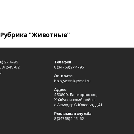
Рубрика "Животные"
8) 2-14-95
Телефон
8) 2-15-62
8(34758)2-14-95
u
Эл. почта
haib_vestnik@mail.ru
Адрес
453800, Башкортостан,
Хайбуллинский район,
с.Акъяр,пр.С.Юлаева, д.41.
Рекламная служба
8(34758)2-15-62