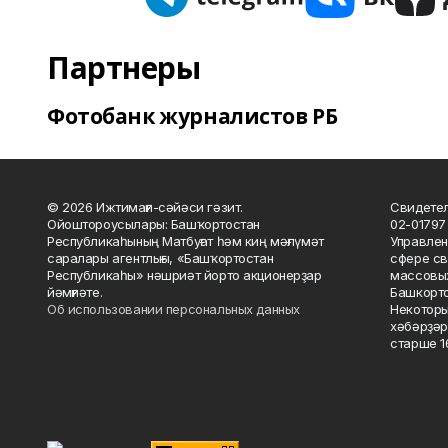
Партнеры
Фотобанк журналистов РБ
© 2026 Ижтимағи-сәйәси гәзит.
Свидетел
Ойоштороусылары: Башҡортостан
02-01797
Республикаһының Матбуғат һәм киң мәғлүмәт
Управлен
саралары агентлығы, «Башҡортостан
сфере св
Республикаһы» нәшриәт йорто акционерҙар
массовых
йәмғиәте.
Башкорто
Об использовании персональных данных
Некоторы
хәбәрҙәр
старше 16